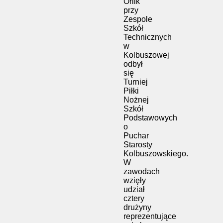
Orlik
przy
Zespole
Szkół
Technicznych
w
Kolbuszowej
odbył
się
Turniej
Piłki
Nożnej
Szkół
Podstawowych
o
Puchar
Starosty
Kolbuszowskiego.
W
zawodach
wzięły
udział
cztery
drużyny
reprezentujące