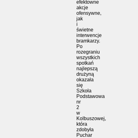
efektowne
akcje
ofensywne,
jak
i
świetne
interwencje
bramkarzy.
Po
rozegraniu
wszystkich
spotkań
najlepszą
drużyną
okazała
się
Szkoła
Podstawowa
nr
2
w
Kolbuszowej
,
która
zdobyła
Puchar