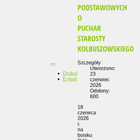
PODSTAWOWYCH
O
PUCHAR
STAROSTY
KOLBUSZOWSKIEGO
Szczegóły
Utworzono:
Drukuj
23
E-mail
czerwiec
2026
Odsłony:
600
18
czerwca
2026
r.
na
boisku