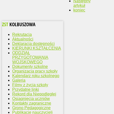
Następny
artykuł
koniec
ZST
KOLBUSZOWA
Rekrutacja
Aktualności
Deklaracja dostępności
KIERUNKI KSZTAŁCENIA
ODDZIAŁ
PRZYGOTOWANIA
WOJSKOWEGO
Dokumenty szkolne
Organizacja pracy szkoły
Kalendarz roku szkolnego
Galeria
Filmy z życia szkoły
Przydatne linki
Rekord dla Niepodległej
Osiągnięcia uczniów
Kontakty zagraniczne
Grono Pedagogiczne
Publikacje nauczycieli