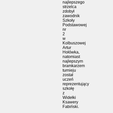
najlepszego
strzelca
zdobył
zawodnik
Szkoły
Podstawowej
nr
2
w
Kolbuszowej
Artur
Hołówka,
natomiast
najlepszym
bramkarzem
turnieju
został
uczeń
reprezentujący
szkołę
z
Widełki
Ksawery
Fabiński.