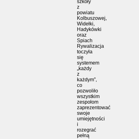
szkoły
z
powiatu
Kolbuszowej,
Widełki,
Hadykówki
oraz
Spiach
Rywalizacja
toczyła
się
systemem
„każdy
z
każdym”,
co
pozwoliło
wszystkim
zespołom
zaprezentować
swoje
umiejętności
i
rozegrać
pełną