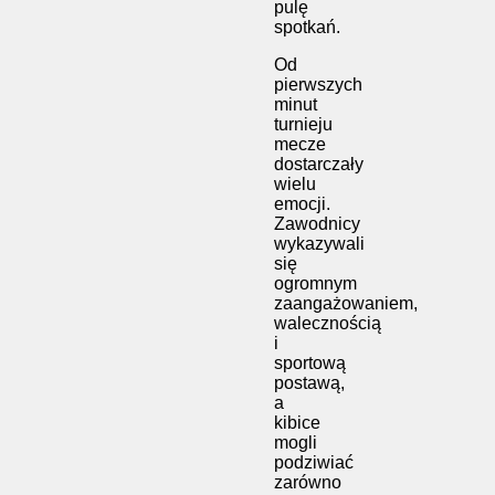
pulę
spotkań.
Od
pierwszych
minut
turnieju
mecze
dostarczały
wielu
emocji.
Zawodnicy
wykazywali
się
ogromnym
zaangażowaniem,
walecznością
i
sportową
postawą,
a
kibice
mogli
podziwiać
zarówno