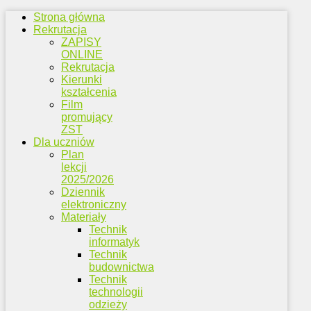
Strona główna
Rekrutacja
ZAPISY
ONLINE
Rekrutacja
Kierunki
kształcenia
Film
promujący
ZST
Dla uczniów
Plan
lekcji
2025/2026
Dziennik
elektroniczny
Materiały
Technik
informatyk
Technik
budownictwa
Technik
technologii
odzieży