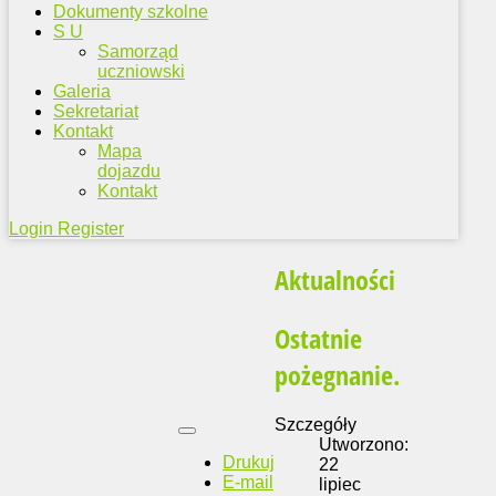
Dokumenty szkolne
S U
Samorząd
uczniowski
Galeria
Sekretariat
Kontakt
Mapa
dojazdu
Kontakt
Login
Register
Aktualności
Ostatnie
pożegnanie.
Szczegóły
Utworzono:
Drukuj
22
E-mail
lipiec