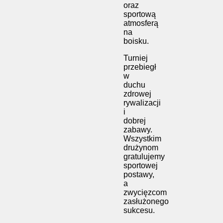
oraz
sportową
atmosferą
na
boisku.
Turniej
przebiegł
w
duchu
zdrowej
rywalizacji
i
dobrej
zabawy.
Wszystkim
drużynom
gratulujemy
sportowej
postawy,
a
zwycięzcom
zasłużonego
sukcesu.