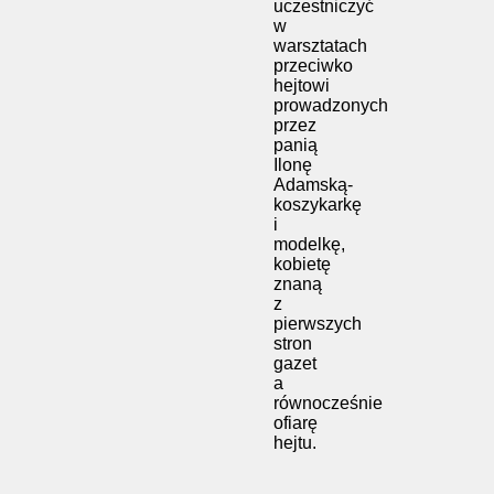
uczestniczyć
w
warsztatach
przeciwko
hejtowi
prowadzonych
przez
panią
Ilonę
Adamską-
koszykarkę
i
modelkę,
kobietę
znaną
z
pierwszych
stron
gazet
a
równocześnie
ofiarę
hejtu.