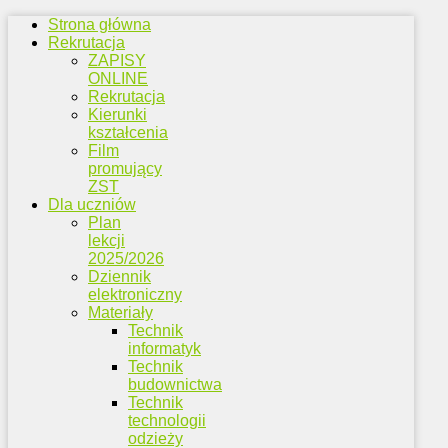
Strona główna
Rekrutacja
ZAPISY
ONLINE
Rekrutacja
Kierunki
kształcenia
Film
promujący
ZST
Dla uczniów
Plan
lekcji
2025/2026
Dziennik
elektroniczny
Materiały
Technik
informatyk
Technik
budownictwa
Technik
technologii
odzieży