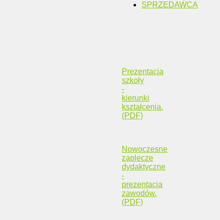
SPRZEDAWCA
Prezentacja
szkoły
-
kierunki
kształcenia.
(PDF)
Nowoczesne
zaplecze
dydaktyczne
-
prezentacja
zawodów.
(PDF)