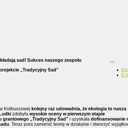
kładają sad! Sukces naszego zespołu
projekcie „Tradycyjny Sad”
Dr
E-m
 w Kolbuszowej
kolejny raz udowadnia, że ekologia to nasza
Ludki
zdobyła
wysokie oceny w pierwszym etapie
u grantowego „Tradycyjny Sad”
i uzyskała
dofinansowanie 
sadu
. Teraz pora zamienić teorię w działanie i stworzyć wyjątk