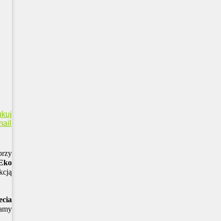
ukuj
ail
rzy
 Eko
kcją
ecia
mamy