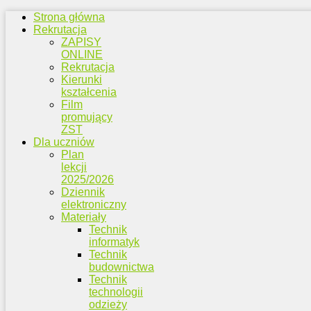
Strona główna
Rekrutacja
ZAPISY
ONLINE
Rekrutacja
Kierunki
kształcenia
Film
promujący
ZST
Dla uczniów
Plan
lekcji
2025/2026
Dziennik
elektroniczny
Materiały
Technik
informatyk
Technik
budownictwa
Technik
technologii
odzieży