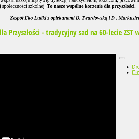
wsparli naszą inicjatywę: dyrekcji, nauczycielom, rodzicom, pracown
j społeczności szkolnej.
To nasze wspólne korzenie dla przyszłości.
Zespół Eko Ludki z opiekunami B. Twardowską i D . Markusie
dla Przyszłości - tradycyjny sad na 60-lecie ZST 
Dr
E-m