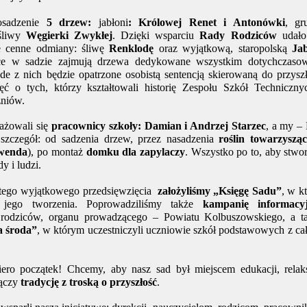
osadzenie
5 drzew:
jabłoni
: Królowej Renet i Antonówki
, gr
śliwy
Węgierki Zwykłej
. Dzięki wsparciu
Rady Rodziców
udało
e cenne odmiany: śliwę
Renklodę
oraz wyjątkową, staropolską
Ja
sce w sadzie zajmują drzewa dedykowane wszystkim dotychczas
de z nich będzie opatrzone osobistą sentencją skierowaną do przysz
ć o tych, którzy kształtowali historię Zespołu Szkół Techniczny
zniów.
ażowali się
pracownicy szkoły: Damian i Andrzej Starzec
, a my –
szczegół: od sadzenia drzew, przez nasadzenia
roślin towarzyszą
wenda
), po montaż
domku dla zapylaczy
. Wszystko po to, aby stwo
y i ludzi.
 tego wyjątkowego przedsięwzięcia
założyliśmy „Księgę Sadu”
, w kt
jego tworzenia. Poprowadziliśmy także
kampanię informacyj
rodziców, organu prowadzącego – Powiatu Kolbuszowskiego, a t
 środa”
, w którym uczestniczyli uczniowie szkół podstawowych z ca
iero początek! Chcemy, aby nasz sad był miejscem edukacji, relak
łączy
tradycję z troską o przyszłość
.