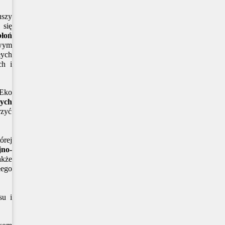
uszy
 się
błoń
owym
łych
ch i
 Eko
cych
rzyć
órej
no-
akże
łego
su i