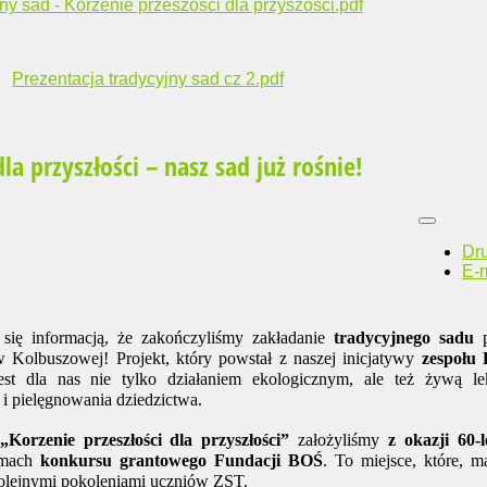
ny sad - Korzenie przeszosci dla przyszosci.pdf
Prezentacja tradycyjny sad cz 2.pdf
la przyszłości – nasz sad już rośnie!
Dr
E-m
się informacją, że zakończyliśmy zakładanie
tradycyjnego sadu
p
 Kolbuszowej! Projekt, który powstał z naszej inicjatywy
zespołu
t dla nas nie tylko działaniem ekologicznym, ale też żywą le
i pielęgnowania dziedzictwa.
„Korzenie przeszłości dla przyszłości”
założyliśmy
z okazji 60-l
amach
konkursu grantowego Fundacji BOŚ
. To miejsce, które, 
 kolejnymi pokoleniami uczniów ZST.