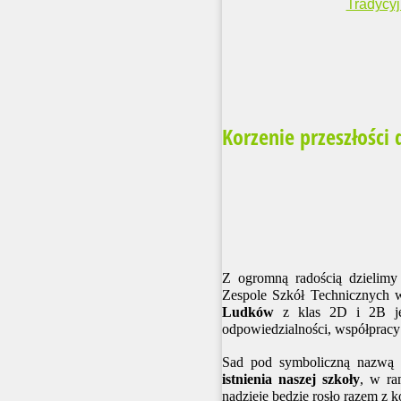
Tradycyj
Korzenie przeszłości d
Z ogromną radością dzielimy 
Zespole Szkół Technicznych w
Ludków
z klas 2D i 2B jes
odpowiedzialności, współpracy 
Sad pod symboliczną nazwą
istnienia naszej szkoły
, w r
nadzieję będzie rosło razem z