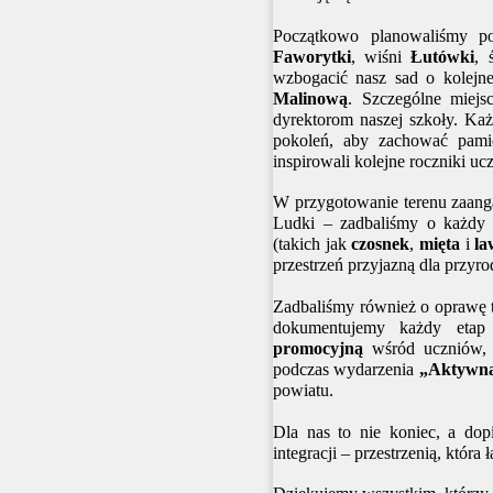
Początkowo planowaliśmy p
Faworytki
, wiśni
Łutówki
, 
wzbogacić nasz sad o kolejn
Malinową
. Szczególne miej
dyrektorom naszej szkoły. Każ
pokoleń, aby zachować pamię
inspirowali kolejne roczniki uc
W przygotowanie terenu zaang
Ludki – zadbaliśmy o każdy 
(takich jak
czosnek
,
mięta
i
la
przestrzeń przyjazną dla przyrod
Zadbaliśmy również o oprawę
dokumentujemy każdy etap 
promocyjną
wśród uczniów, 
podczas wydarzenia
„Aktywna
powiatu.
Dla nas to nie koniec, a dop
integracji – przestrzenią, która 