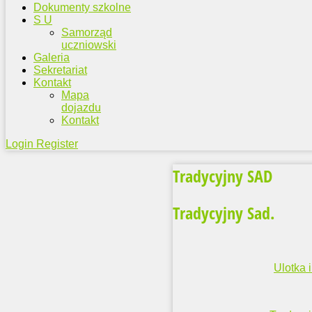
Dokumenty szkolne
S U
Samorząd
uczniowski
Galeria
Sekretariat
Kontakt
Mapa
dojazdu
Kontakt
Login
Register
Tradycyjny SAD
Tradycyjny Sad.
Ulotka 