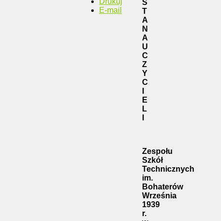
Drukuj
S
E-mail
T
A
N
A
U
C
Z
Y
C
I
E
L
I
Zespołu
Szkół
Technicznych
im.
Bohaterów
Września
1939
r.