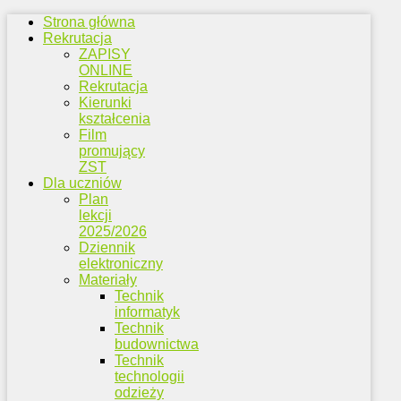
Strona główna
Rekrutacja
ZAPISY
ONLINE
Rekrutacja
Kierunki
kształcenia
Film
promujący
ZST
Dla uczniów
Plan
lekcji
2025/2026
Dziennik
elektroniczny
Materiały
Technik
informatyk
Technik
budownictwa
Technik
technologii
odzieży