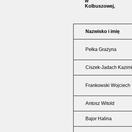
w
Kolbuszowej,
Nazwisko i imię
Pełka Grażyna
Ciszek-Jadach Kazim
Frankowski Wojciech
Antosz Witold
Bajor Halina