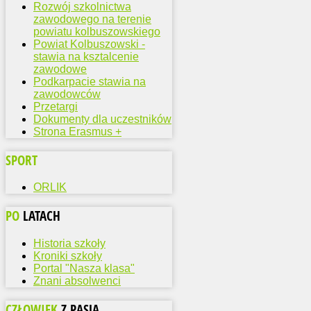
Rozwój szkolnictwa
zawodowego na terenie
powiatu kolbuszowskiego
Powiat Kolbuszowski -
stawia na ksztalcenie
zawodowe
Podkarpacie stawia na
zawodowców
Przetargi
Dokumenty dla uczestników
Strona Erasmus +
SPORT
ORLIK
PO
LATACH
Historia szkoły
Kroniki szkoły
Portal "Nasza klasa"
Znani absolwenci
CZŁOWIEK
Z PASJĄ