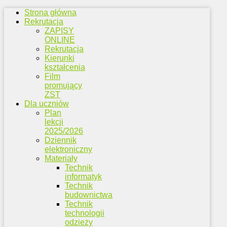
Strona główna
Rekrutacja
ZAPISY
ONLINE
Rekrutacja
Kierunki
kształcenia
Film
promujący
ZST
Dla uczniów
Plan
lekcji
2025/2026
Dziennik
elektroniczny
Materiały
Technik
informatyk
Technik
budownictwa
Technik
technologii
odzieży