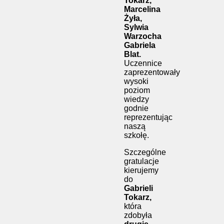
Tokarz,
Marcelina
Żyła,
Sylwia
Warzocha
Gabriela
Blat.
Uczennice
zaprezentowały
wysoki
poziom
wiedzy
godnie
reprezentując
naszą
szkołę.
Szczególne
gratulacje
kierujemy
do
Gabrieli
Tokarz,
która
zdobyła