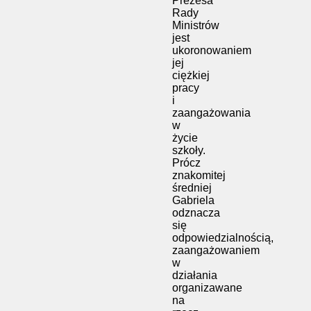
Prezesa
Rady
Ministrów
jest
ukoronowaniem
jej
ciężkiej
pracy
i
zaangażowania
w
życie
szkoły.
Prócz
znakomitej
średniej
Gabriela
odznacza
się
odpowiedzialnością,
zaangażowaniem
w
działania
organizawane
na