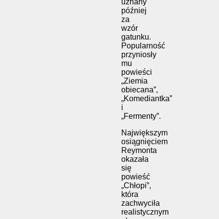
uznany
później
za
wzór
gatunku.
Popularność
przyniosły
mu
powieści
„Ziemia
obiecana”,
„Komediantka”
i
„Fermenty”.
Największym
osiągnięciem
Reymonta
okazała
się
powieść
„Chłopi”,
która
zachwyciła
realistycznym