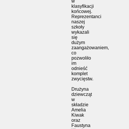
w
klasyfikacji
końcowej.
Reprezentanci
naszej
szkoły
wykazali
się
dużym
zaangażowaniem,
co
pozwoliło
im
odnieść
komplet
zwycięstw.
Drużyna
dziewcząt
w
składzie
Amelia
Kiwak
oraz
Faustyna