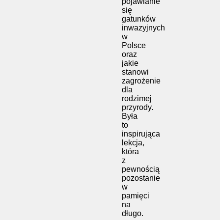
pojawianie
się
gatunków
inwazyjnych
w
Polsce
oraz
jakie
stanowi
zagrożenie
dla
rodzimej
przyrody.
Była
to
inspirująca
lekcja,
która
z
pewnością
pozostanie
w
pamięci
na
długo.