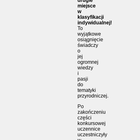
drugie
miejsce
w
klasyfikacji
indywidualnej!
To
wyjątkowe
osiągnięcie
świadczy
o
jej
ogromnej
wiedzy
i
pasji
do
tematyki
przyrodniczej.
Po
zakończeniu
części
konkursowej
uczennice
uczestniczyły