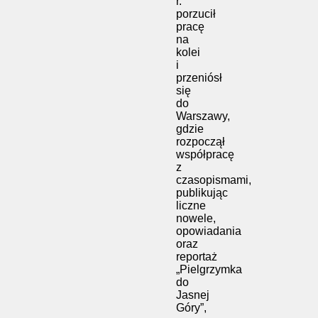
r.
porzucił
pracę
na
kolei
i
przeniósł
się
do
Warszawy,
gdzie
rozpoczął
współpracę
z
czasopismami,
publikując
liczne
nowele,
opowiadania
oraz
reportaż
„Pielgrzymka
do
Jasnej
Góry”,