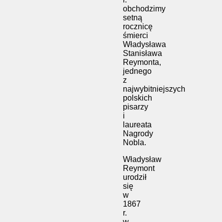
obchodzimy
setną
rocznicę
śmierci
Władysława
Stanisława
Reymonta,
jednego
z
najwybitniejszych
polskich
pisarzy
i
laureata
Nagrody
Nobla.
Władysław
Reymont
urodził
się
w
1867
r.
w