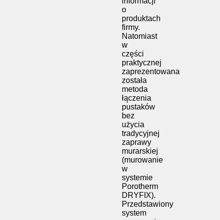
informacji
o
produktach
firmy.
Natomiast
w
części
praktycznej
zaprezentowana
została
metoda
łączenia
pustaków
bez
użycia
tradycyjnej
zaprawy
murarskiej
(murowanie
w
systemie
Porotherm
DRYFIX).
Przedstawiony
system