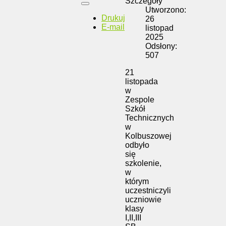
Szczegóły
Utworzono:
Drukuj
26
E-mail
listopad
2025
Odsłony:
507
21
listopada
w
Zespole
Szkół
Technicznych
w
Kolbuszowej
odbyło
się
szkolenie,
w
którym
uczestniczyli
uczniowie
klasy
I,II,III