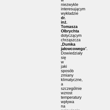
w
niezwykle
interesującym
wykładzie
dr.
inż.
Tomasza
Olbrychta
dotyczącym
chrząszcza
„
Dumka
jałowcowego
”.
Dowiedziały
się
w
jaki
sposób
zmiany
klimatyczne,
a
szczególnie
wzrost
temperatury
wpływa
na