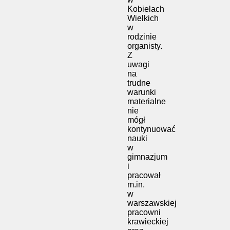
Kobielach
Wielkich
w
rodzinie
organisty.
Z
uwagi
na
trudne
warunki
materialne
nie
mógł
kontynuować
nauki
w
gimnazjum
i
pracował
m.in.
w
warszawskiej
pracowni
krawieckiej