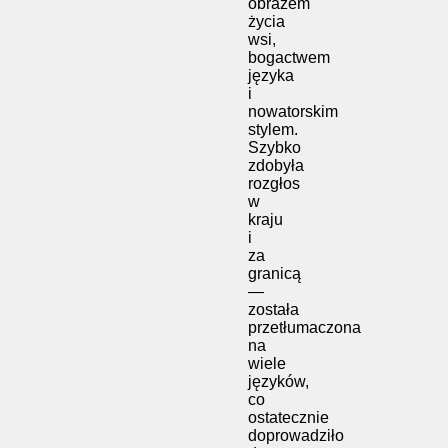
obrazem
życia
wsi,
bogactwem
języka
i
nowatorskim
stylem.
Szybko
zdobyła
rozgłos
w
kraju
i
za
granicą
—
została
przetłumaczona
na
wiele
języków,
co
ostatecznie
doprowadziło