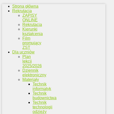
Strona główna
Rekrutacja
ZAPISY
ONLINE
Rekrutacja
Kierunki
kształcenia
Film
promujący
ZST
Dla uczniów
Plan
lekcji
2025/2026
Dziennik
elektroniczny
Materiały
Technik
informatyk
Technik
budownictwa
Technik
technologii
odzieży