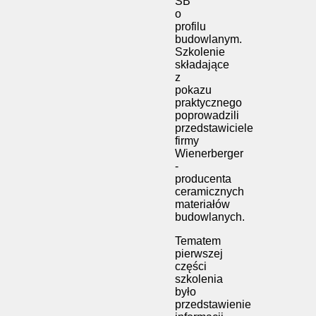
SB
o
profilu
budowlanym.
Szkolenie
składające
z
pokazu
praktycznego
poprowadzili
przedstawiciele
firmy
Wienerberger
-
producenta
ceramicznych
materiałów
budowlanych.
Tematem
pierwszej
części
szkolenia
było
przedstawienie