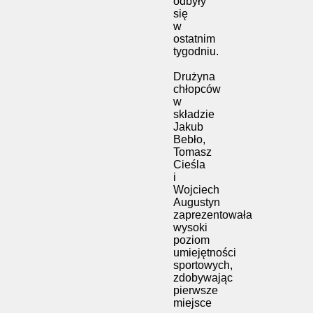
odbyły
się
w
ostatnim
tygodniu.
Drużyna
chłopców
w
składzie
Jakub
Bebło,
Tomasz
Cieśla
i
Wojciech
Augustyn
zaprezentowała
wysoki
poziom
umiejętności
sportowych,
zdobywając
pierwsze
miejsce