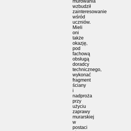
murowania
wzbudził
zainteresowanie
wśród
uczniów.
Mieli
oni
także
okazję,
pod
fachową
obsługą
doradcy
technicznego,
wykonać
fragment
ściany
i
nadproża
przy
użyciu
zaprawy
murarskiej
w
postaci