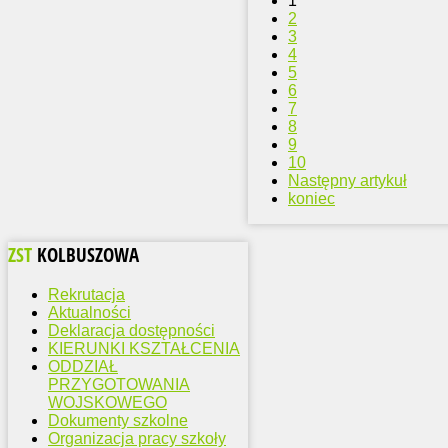
1
2
3
4
5
6
7
8
9
10
Następny artykuł
koniec
ZST
KOLBUSZOWA
Rekrutacja
Aktualności
Deklaracja dostępności
KIERUNKI KSZTAŁCENIA
ODDZIAŁ
PRZYGOTOWANIA
WOJSKOWEGO
Dokumenty szkolne
Organizacja pracy szkoły