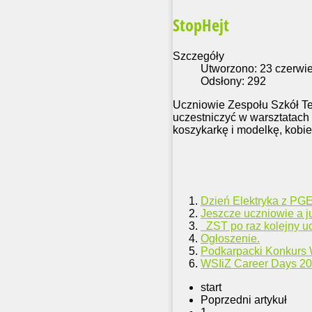
StopHejt
Szczegóły
Utworzono: 23 czerwi
Odsłony: 292
Uczniowie Zespołu Szkół T
uczestniczyć w warsztatach
koszykarkę i modelkę, kobie
Dzień Elektryka z PG
Jeszcze uczniowie a ju
ZST po raz kolejny uc
Ogłoszenie.
Podkarpacki Konkurs 
WSIiZ Career Days 2
start
Poprzedni artykuł