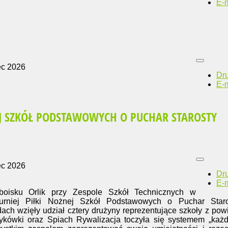
E-m
ec 2026
Dr
E-m
EJ SZKÓŁ PODSTAWOWYCH O PUCHAR STAROSTY
ec 2026
Dr
E-m
isku Orlik przy Zespole Szkół Technicznych w
urniej Piłki Nożnej Szkół Podstawowych o Puchar Staro
h wzięły udział cztery drużyny reprezentujące szkoły z pow
ykówki oraz Spiach Rywalizacja toczyła się systemem „każ