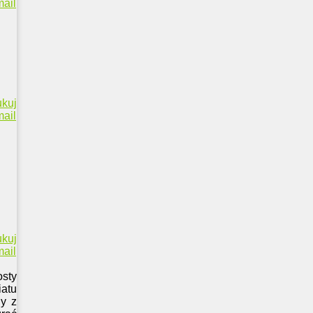
ail
ukuj
ail
ukuj
ail
sty
iatu
dy z