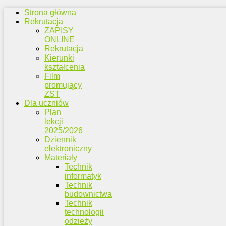
Strona główna
Rekrutacja
ZAPISY
ONLINE
Rekrutacja
Kierunki
kształcenia
Film
promujący
ZST
Dla uczniów
Plan
lekcji
2025/2026
Dziennik
elektroniczny
Materiały
Technik
informatyk
Technik
budownictwa
Technik
technologii
odzieży