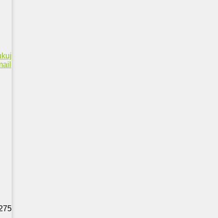
ukuj
ail
 275