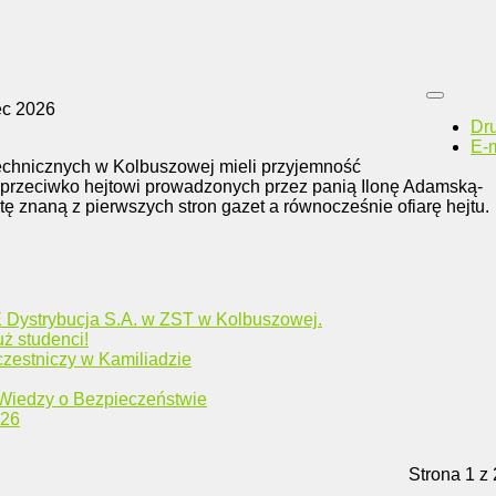
ec 2026
Dr
E-m
echnicznych w Kolbuszowej mieli przyjemność
 przeciwko hejtowi prowadzonych przez panią Ilonę Adamską-
tę znaną z pierwszych stron gazet a równocześnie ofiarę hejtu.
E Dystrybucja S.A. w ZST w Kolbuszowej.
ż studenci!
zestniczy w Kamiliadzie
Wiedzy o Bezpieczeństwie
026
Strona 1 z