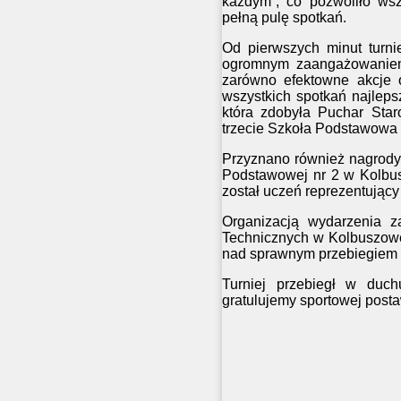
każdym”, co pozwoliło wsz
pełną pulę spotkań.
Od pierwszych minut turni
ogromnym zaangażowaniem,
zarówno efektowne akcje o
wszystkich spotkań najlep
która zdobyła Puchar Star
trzecie
Szkoła Podstawowa 
Przyznano również nagrody 
Podstawowej nr 2 w Kolbus
został uczeń reprezentujący
Organizacją wydarzenia z
Technicznych w Kolbuszo
nad sprawnym przebiegiem 
Turniej przebiegł w duch
gratulujemy sportowej post