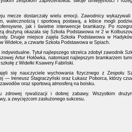
ystkim zespołom zaprezentować swoje umiejętności i rozeg
eju mecze dostarczały wielu emocji. Zawodnicy wykazywali
 walecznością i sportową postawą, a kibice mogli podziw
fensywne, jak i świetne interwencje bramkarzy. Po rozegr
szą drużyną okazała się
Szkoła Podstawowa nr 2 w Kolbuszo
osty. Drugie miejsce zajęła
Szkoła Podstawowa w Hadykó
w Widełce
, a czwarte
Szkoła Podstawowa w Spiach
.
indywidualne. Tytuł najlepszego strzelca zdobył zawodnik Sz
zowej Artur Hołówka, natomiast najlepszym bramkarzem turn
 szkołę z Widełki Ksawery Fabiński.
ajęli się nauczyciele wychowania fizycznego z Zespołu Sz
wej —
Ireneusz Stagraczyński
oraz
Łukasz Poborca
, którzy czu
zawodów oraz sportową atmosferą na boisku.
u zdrowej rywalizacji i dobrej zabawy. Wszystkim druży
awy, a zwycięzcom zasłużonego sukcesu.