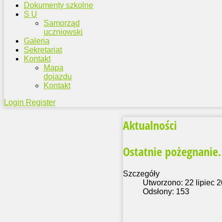
Dokumenty szkolne
S U
Samorząd
uczniowski
Galeria
Sekretariat
Kontakt
Mapa
dojazdu
Kontakt
Login
Register
Aktualności
Ostatnie pożegnanie.
Szczegóły
Utworzono: 22 lipiec 
Odsłony: 153