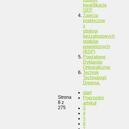
kwalifikacje
SEP.
Zajęcia
praktyczne
z
obsługi
bezzałogowych
statków
powietrznych
(BSP)
Powiatowe
Dyktando
Ortograficzne
Technik
Technologii
Drewna.
start
Strona
Poprzedni
8 z
artykuł
275
3
4
5
6
7