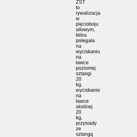
ZST
to
rywalizacja
w
pięcioboju
siłowym,
która
polegała
na
wyciskaniu
na
ławce
poziomej
sztangi
20
kg,
wyciskanie
na
ławce
skośnej
20
kg,
przysiady
ze
sztangą