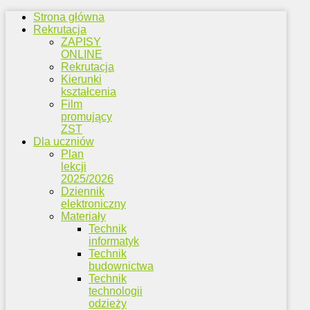
Strona główna
Rekrutacja
ZAPISY
ONLINE
Rekrutacja
Kierunki
kształcenia
Film
promujący
ZST
Dla uczniów
Plan
lekcji
2025/2026
Dziennik
elektroniczny
Materiały
Technik
informatyk
Technik
budownictwa
Technik
technologii
odzieży