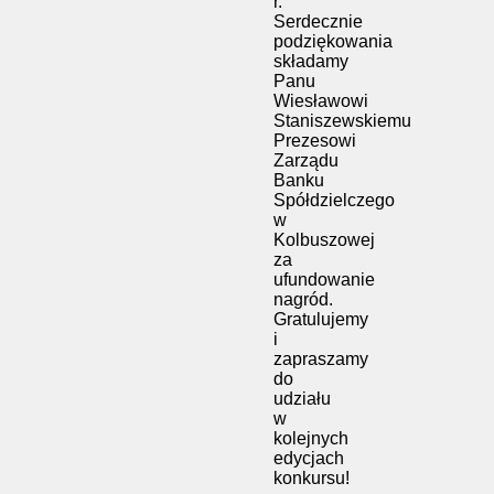
r.
Serdecznie
podziękowania
składamy
Panu
Wiesławowi
Staniszewskiemu
Prezesowi
Zarządu
Banku
Spółdzielczego
w
Kolbuszowej
za
ufundowanie
nagród.
Gratulujemy
i
zapraszamy
do
udziału
w
kolejnych
edycjach
konkursu!