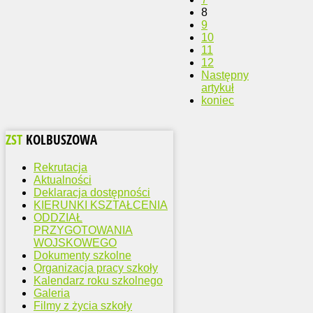
8
9
10
11
12
Następny
artykuł
koniec
ZST
KOLBUSZOWA
Rekrutacja
Aktualności
Deklaracja dostępności
KIERUNKI KSZTAŁCENIA
ODDZIAŁ
PRZYGOTOWANIA
WOJSKOWEGO
Dokumenty szkolne
Organizacja pracy szkoły
Kalendarz roku szkolnego
Galeria
Filmy z życia szkoły