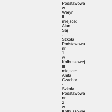
Podstawowa
w
Weryni
II
miejsce:
Alan
Saj
-
Szkoła
Podstawowa
nr
1
w
Kolbuszowej
III
miejsce:
Anita
Czachor
-
Szkoła
Podstawowa
nr
2
w
Kolbuszowej