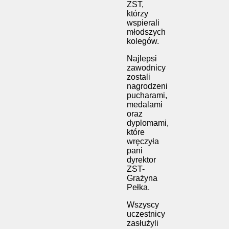
ZST,
którzy
wspierali
młodszych
kolegów.
Najlepsi
zawodnicy
zostali
nagrodzeni
pucharami,
medalami
oraz
dyplomami,
które
wręczyła
pani
dyrektor
ZST-
Grażyna
Pełka.
Wszyscy
uczestnicy
zasłużyli