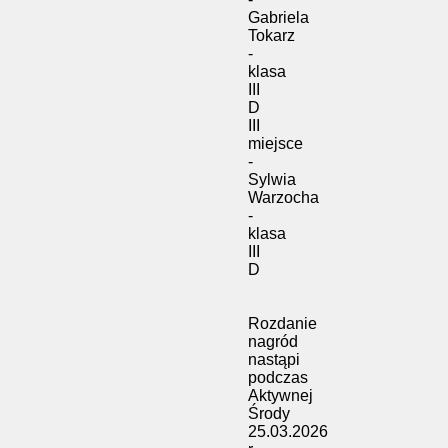
Gabriela
Tokarz
-
klasa
III
D
III
miejsce
-
Sylwia
Warzocha
-
klasa
III
D
Rozdanie
nagród
nastąpi
podczas
Aktywnej
Środy
25.03.2026