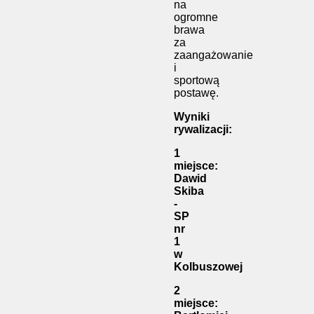
na
ogromne
brawa
za
zaangażowanie
i
sportową
postawę.
Wyniki
rywalizacji:
1
miejsce:
Dawid
Skiba
-
SP
nr
1
w
Kolbuszowej
2
miejsce: