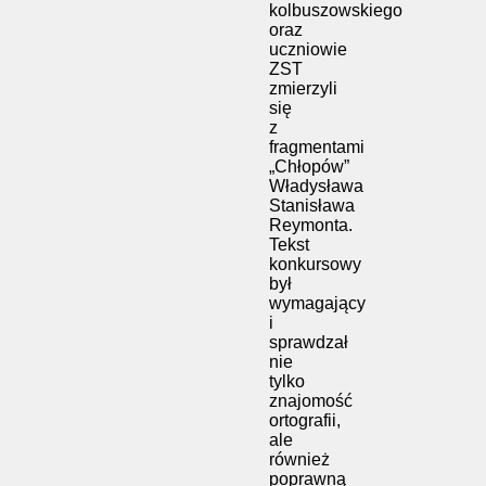
kolbuszowskiego
oraz
uczniowie
ZST
zmierzyli
się
z
fragmentami
„Chłopów”
Władysława
Stanisława
Reymonta.
Tekst
konkursowy
był
wymagający
i
sprawdzał
nie
tylko
znajomość
ortografii,
ale
również
poprawną