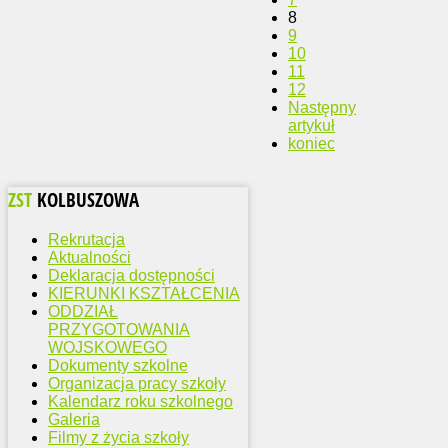
8
9
10
11
12
Następny
artykuł
koniec
ZST
KOLBUSZOWA
Rekrutacja
Aktualności
Deklaracja dostępności
KIERUNKI KSZTAŁCENIA
ODDZIAŁ
PRZYGOTOWANIA
WOJSKOWEGO
Dokumenty szkolne
Organizacja pracy szkoły
Kalendarz roku szkolnego
Galeria
Filmy z życia szkoły