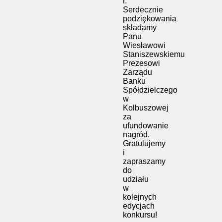
r.
Serdecznie
podziękowania
składamy
Panu
Wiesławowi
Staniszewskiemu
Prezesowi
Zarządu
Banku
Spółdzielczego
w
Kolbuszowej
za
ufundowanie
nagród.
Gratulujemy
i
zapraszamy
do
udziału
w
kolejnych
edycjach
konkursu!