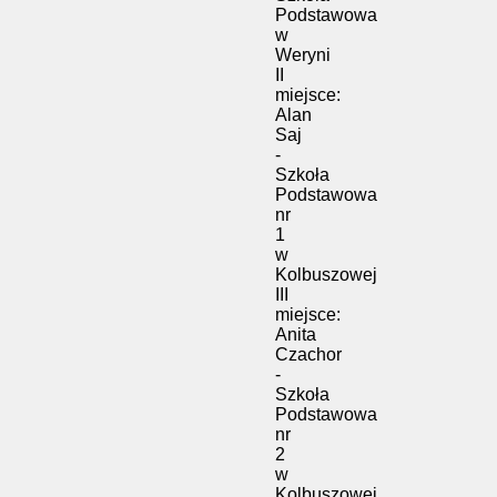
Podstawowa
w
Weryni
II
miejsce:
Alan
Saj
-
Szkoła
Podstawowa
nr
1
w
Kolbuszowej
III
miejsce:
Anita
Czachor
-
Szkoła
Podstawowa
nr
2
w
Kolbuszowej