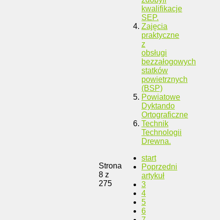
kwalifikacje
SEP.
Zajęcia
praktyczne
z
obsługi
bezzałogowych
statków
powietrznych
(BSP)
Powiatowe
Dyktando
Ortograficzne
Technik
Technologii
Drewna.
start
Strona
Poprzedni
8 z
artykuł
275
3
4
5
6
7