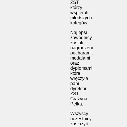
ZST,
którzy
wspierali
młodszych
kolegów.
Najlepsi
zawodnicy
zostali
nagrodzeni
pucharami,
medalami
oraz
dyplomami,
które
wręczyła
pani
dyrektor
ZST-
Grażyna
Pełka.
Wszyscy
uczestnicy
zasłużyli