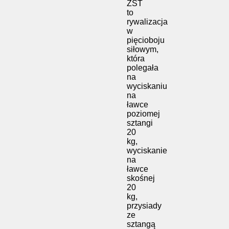
ZST
to
rywalizacja
w
pięcioboju
siłowym,
która
polegała
na
wyciskaniu
na
ławce
poziomej
sztangi
20
kg,
wyciskanie
na
ławce
skośnej
20
kg,
przysiady
ze
sztangą