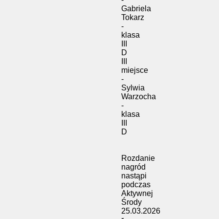
Gabriela
Tokarz
-
klasa
III
D
III
miejsce
-
Sylwia
Warzocha
-
klasa
III
D
Rozdanie
nagród
nastąpi
podczas
Aktywnej
Środy
25.03.2026