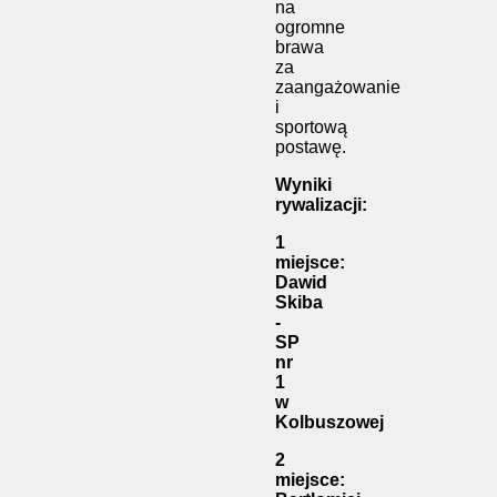
na
ogromne
brawa
za
zaangażowanie
i
sportową
postawę.
Wyniki
rywalizacji:
1
miejsce:
Dawid
Skiba
-
SP
nr
1
w
Kolbuszowej
2
miejsce: