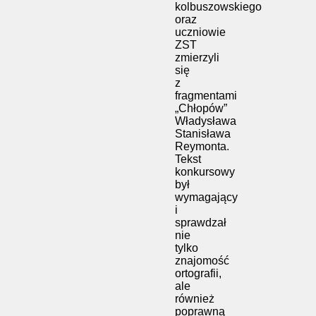
kolbuszowskiego
oraz
uczniowie
ZST
zmierzyli
się
z
fragmentami
„Chłopów”
Władysława
Stanisława
Reymonta.
Tekst
konkursowy
był
wymagający
i
sprawdzał
nie
tylko
znajomość
ortografii,
ale
również
poprawną