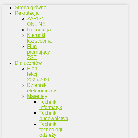
Strona główna
Rekrutacja
ZAPISY
ONLINE
Rekrutacja
Kierunki
kształcenia
Film
promujący
ZST
Dla uczniów
Plan
lekcji
2025/2026
Dziennik
elektroniczny
Materiały
Technik
informatyk
Technik
budownictwa
Technik
technologii
odzieży