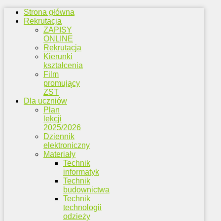
Strona główna
Rekrutacja
ZAPISY
ONLINE
Rekrutacja
Kierunki
kształcenia
Film
promujący
ZST
Dla uczniów
Plan
lekcji
2025/2026
Dziennik
elektroniczny
Materiały
Technik
informatyk
Technik
budownictwa
Technik
technologii
odzieży