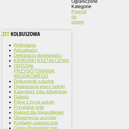
Ograniczone
Kategorie
Powróć
do
galerii
ZST
KOLBUSZOWA
Rekrutacja
Aktualności
Deklaracja dostępności
KIERUNKI KSZTAŁCENIA
ODDZIAŁ
PRZYGOTOWANIA
WOJSKOWEGO
Dokumenty szkolne
Organizacja pracy szkoły
Kalendarz roku szkolnego
Galeria
Filmy z życia szkoły
Przydatne linki
Rekord dla Niepodległej
Osiągnięcia uczniów
Kontakty zagraniczne
Grono Pedagogiczne