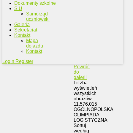
Dokumenty szkolne
S U
Samorząd
uczniowski
Galeria
Sekretariat
Kontakt
Mapa
dojazdu
Kontakt
Login
Register
Powróć
do
galerii
Liczba
wyświetleń
wszystkich
obrazów:
11,576,015
OGÓLNOPOLSKA
OLIMPIADA
LOGISTYCZNA
Sortuj
według