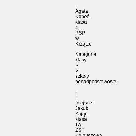
-
Agata
Kopeć,
klasa
4,
PSP
w
Krzątce
Kategoria
klasy
I-
V
szkoły
ponadpodstawowe:
-
I
miejsce:
Jakub
Zając,
klasa
1A,
ZST
Kolbuszowa