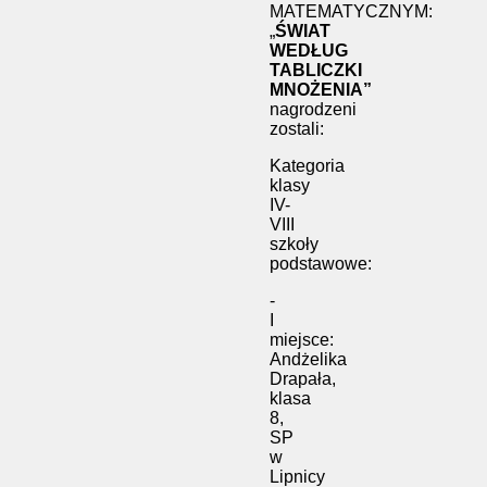
MATEMATYCZNYM:
„
ŚWIAT
WEDŁUG
TABLICZKI
MNOŻENIA”
nagrodzeni
zostali:
Kategoria
klasy
IV-
VIII
szkoły
podstawowe:
-
I
miejsce:
Andżelika
Drapała,
klasa
8,
SP
w
Lipnicy