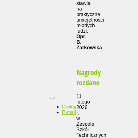
stawia
na
praktyczne
umiejętności
młodych
ludzi.
Opr.
B.
Żarkowska
Nagrody
rozdane
11
lutego
Drukuj
2026
E-mail
r.
w
Zespole
Szkół
Technicznych