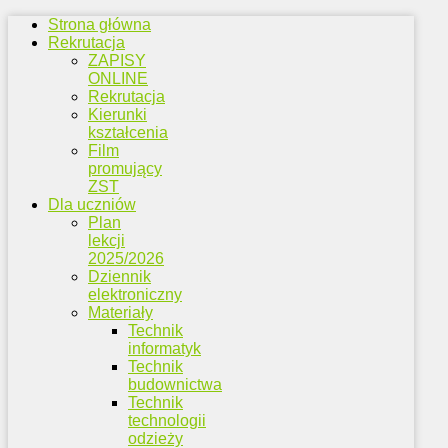
Strona główna
Rekrutacja
ZAPISY
ONLINE
Rekrutacja
Kierunki
kształcenia
Film
promujący
ZST
Dla uczniów
Plan
lekcji
2025/2026
Dziennik
elektroniczny
Materiały
Technik
informatyk
Technik
budownictwa
Technik
technologii
odzieży