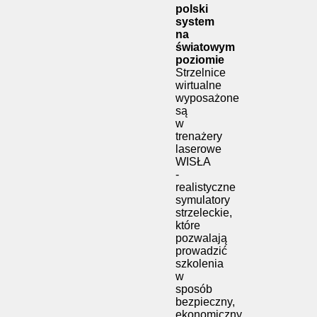
polski
system
na
światowym
poziomie
Strzelnice
wirtualne
wyposażone
są
w
trenażery
laserowe
WISŁA
-
realistyczne
symulatory
strzeleckie,
które
pozwalają
prowadzić
szkolenia
w
sposób
bezpieczny,
ekonomiczny