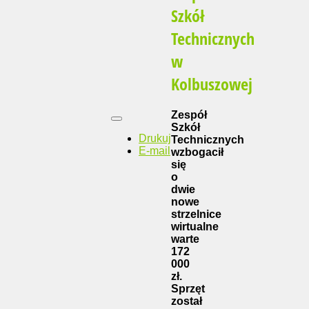
Szkół
Technicznych
w
Kolbuszowej
Zespół
Szkół
Drukuj
Technicznych
E-mail
wzbogacił
się
o
dwie
nowe
strzelnice
wirtualne
warte
172
000
zł.
Sprzęt
został