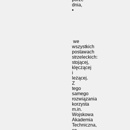
dnia,
•
we
wszystkich
postawach
strzeleckich:
stojącej,
klęczącej
i
leżącej.
Z
tego
samego
rozwiązania
korzysta
m.in.
Wojskowa
Akademia
Techniczna,