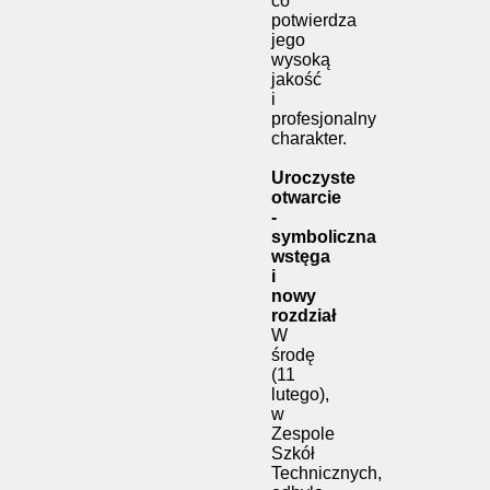
co
potwierdza
jego
wysoką
jakość
i
profesjonalny
charakter.
Uroczyste
otwarcie
-
symboliczna
wstęga
i
nowy
rozdział
W
środę
(11
lutego),
w
Zespole
Szkół
Technicznych,