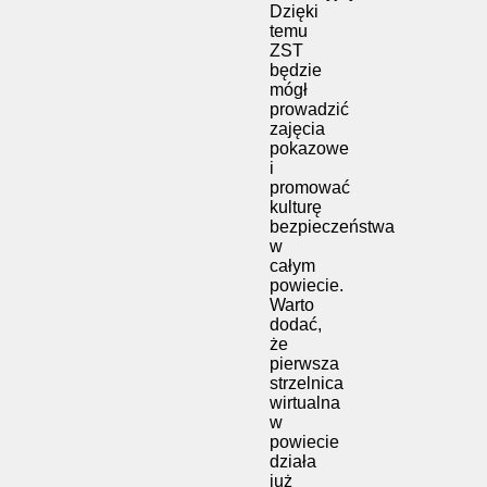
Dzięki
temu
ZST
będzie
mógł
prowadzić
zajęcia
pokazowe
i
promować
kulturę
bezpieczeństwa
w
całym
powiecie.
Warto
dodać,
że
pierwsza
strzelnica
wirtualna
w
powiecie
działa
już