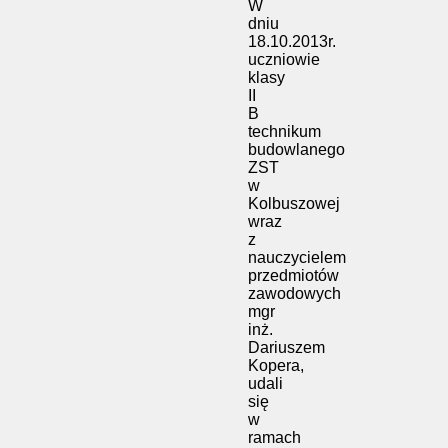
W
dniu
18.10.2013r.
uczniowie
klasy
II
B
technikum
budowlanego
ZST
w
Kolbuszowej
wraz
z
nauczycielem
przedmiotów
zawodowych
mgr
inż.
Dariuszem
Kopera,
udali
się
w
ramach