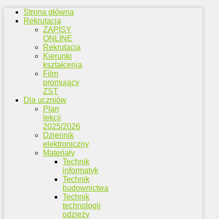
Strona główna
Rekrutacja
ZAPISY
ONLINE
Rekrutacja
Kierunki
kształcenia
Film
promujący
ZST
Dla uczniów
Plan
lekcji
2025/2026
Dziennik
elektroniczny
Materiały
Technik
informatyk
Technik
budownictwa
Technik
technologii
odzieży