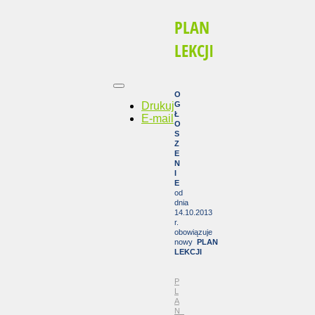
PLAN
LEKCJI
O
Drukuj
G
Ł
E-mail
O
S
Z
E
N
I
E
od
dnia
14.10.2013
r.
obowiązuje
nowy
PLAN
LEKCJI
P
L
A
N