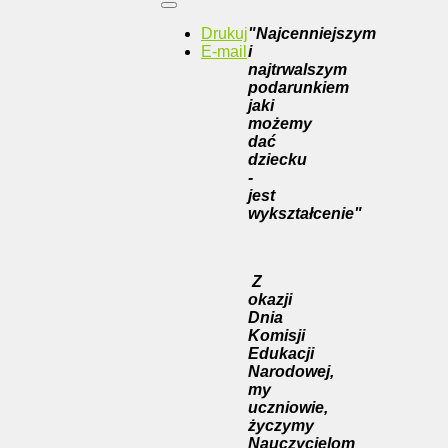
Drukuj
"Najcenniejszym
E-mail
i
najtrwalszym
podarunkiem
jaki
możemy
dać
dziecku
-
jest
wykształcenie"
Z
okazji
Dnia
Komisji
Edukacji
Narodowej,
my
uczniowie,
życzymy
Nauczycielom