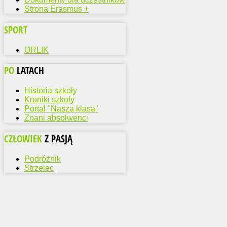
Strona Erasmus +
SPORT
ORLIK
PO
LATACH
Historia szkoły
Kroniki szkoły
Portal "Nasza klasa"
Znani absolwenci
CZŁOWIEK
Z PASJĄ
Podróżnik
Strzelec