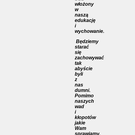
włożony
w
naszą
edukację
i
wychowanie.
Będziemy
starać
się
zachowywać
tak
abyście
byli
z
nas
dumni.
Pomimo
naszych
wad
i
kłopotów
jakie
Wam
sprawiamy,