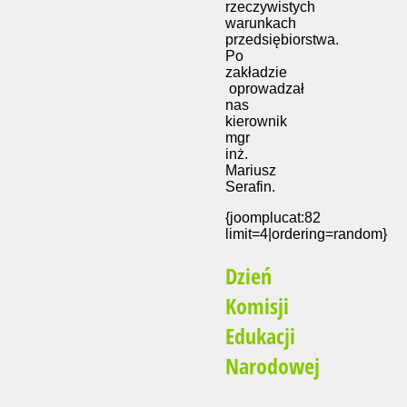
rzeczywistych
warunkach
przedsiębiorstwa.
Po
zakładzie
oprowadzał
nas
kierownik
mgr
inż.
Mariusz
Serafin.
{joomplucat:82
limit=4|ordering=random}
Dzień
Komisji
Edukacji
Narodowej