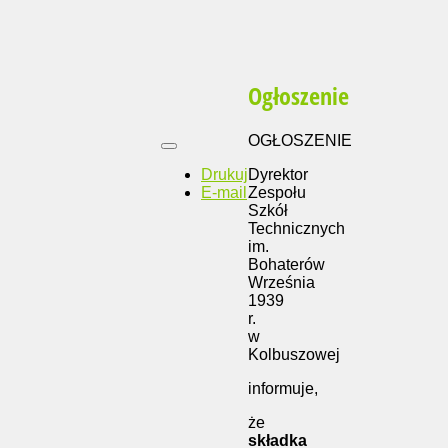
Ogłoszenie
OGŁOSZENIE
Drukuj
Dyrektor
E-mail
Zespołu
Szkół
Technicznych
im.
Bohaterów
Września
1939
r.
w
Kolbuszowej
informuje,
że
składka