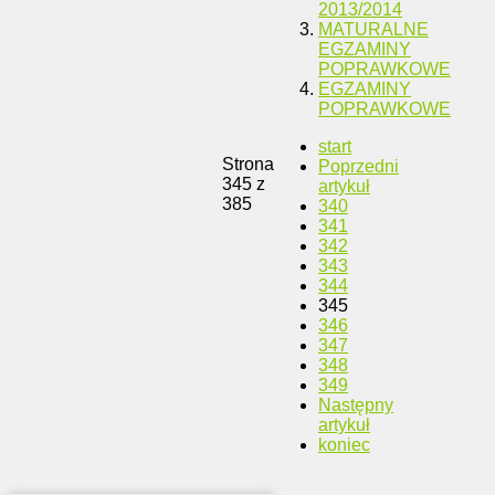
2013/2014
MATURALNE
EGZAMINY
POPRAWKOWE
EGZAMINY
POPRAWKOWE
start
Strona
Poprzedni
345 z
artykuł
385
340
341
342
343
344
345
346
347
348
349
Następny
artykuł
koniec