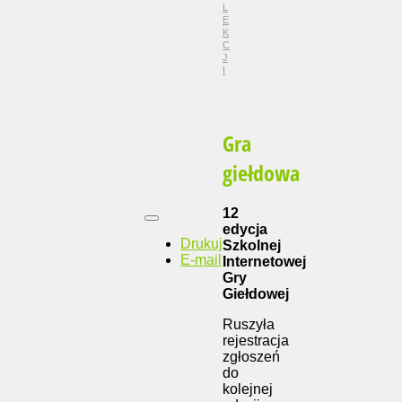
L
E
K
C
J
I
Gra
giełdowa
12
edycja
Drukuj
Szkolnej
E-mail
Internetowej
Gry
Giełdowej
Ruszyła
rejestracja
zgłoszeń
do
kolejnej