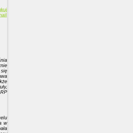
ukuj
ail
śnia
znie
 się
awa
kże
ły,
 RP
elu
 a w
bała