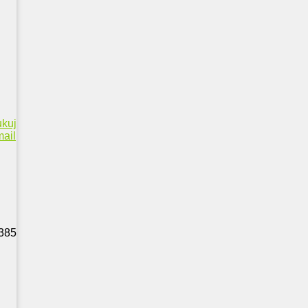
ukuj
ail
 385