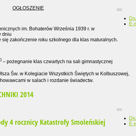
OGŁOSZENIE
Dr
E-m
hnicznych im. Bohaterów Września 1939 r. w
w dniu
 się zakończenie roku szkolnego dla klas maturalnych.
0
– pożegnanie klas czwartych na sali gimnastycznej
sza Św. w Kolegiacie Wszystkich Świętych w Kolbuszowej,
chowawcami w salach i rozdanie świadectw.
CHNIKI 2014
Dr
dy 4 rocznicy Katastrofy Smoleńskiej
E-m