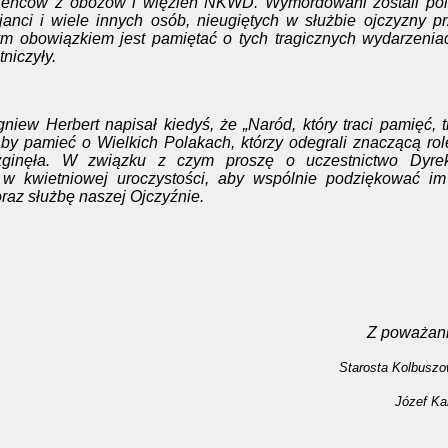
 jeńców z obozów i więzień NKWD. Wymordowani zostali pol
cjanci i wiele innych osób, nieugiętych w służbie ojczyzny p
obowiązkiem jest pamiętać o tych tragicznych wydarzeniac
niczyły.
rbert napisał kiedyś, że „Naród, który traci pamięć, tr
by pamieć o Wielkich Polakach, którzy odegrali znaczącą ro
 zginęła. W związku z czym proszę o uczestnictwo Dyrekc
 w kwietniowej uroczystości, aby wspólnie podziękować im
oraz służbę naszej Ojczyźnie.
Z poważan
Starosta Kolbuszo
Józef Ka