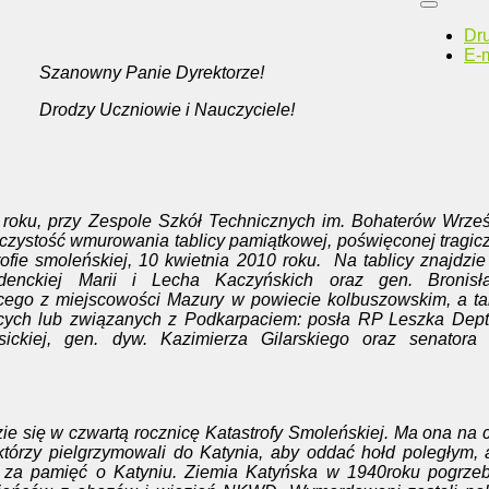
Dr
E-m
Szanowny Panie Dyrektorze!
Drodzy Uczniowie i Nauczyciele!
roku, przy Zespole Szkół Technicznych im. Bohaterów Wrze
oczystość wmurowania tablicy pamiątkowej, poświęconej tragic
fie smoleńskiej, 10 kwietnia 2010 roku. Na tablicy znajdzie
denckiej Marii i Lecha Kaczyńskich oraz gen. Bronisł
ego z miejscowości Mazury w powiecie kolbuszowskim, a ta
ych lub związanych z Podkarpaciem: posła RP Leszka Deptu
ickiej, gen. dyw. Kazimierza Gilarskiego oraz senatora
 w czwartą rocznicę Katastrofy Smoleńskiej. Ma ona na c
którzy pielgrzymowali do Katynia, aby oddać hołd poległym,
e za pamięć o Katyniu. Ziemia Katyńska w 1940roku pogrze