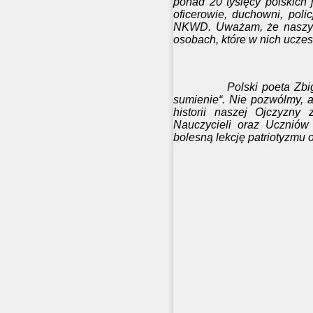
ponad 20 tysięcy polskich
oficerowie, duchowni, poli
NKWD. Uważam, że naszym 
osobach, które w nich uczest
Polski poeta Zbigniew He
sumienie“. Nie pozwólmy, a
historii naszej Ojczyzny
Nauczycieli oraz Uczniów
bolesną lekcję patriotyzmu 