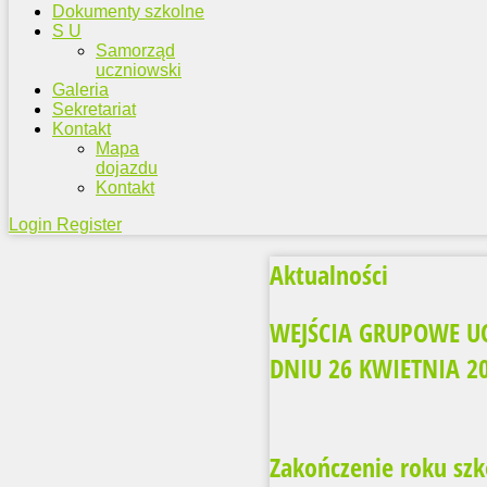
Dokumenty szkolne
S U
Samorząd
uczniowski
Galeria
Sekretariat
Kontakt
Mapa
dojazdu
Kontakt
Login
Register
Aktualności
WEJŚCIA GRUPOWE UC
DNIU 26 KWIETNIA 20
Zakończenie roku szk