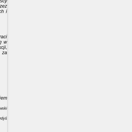
scy
rzez
h i
aci
lę w
ji,
 za
iem
wski
rdyś