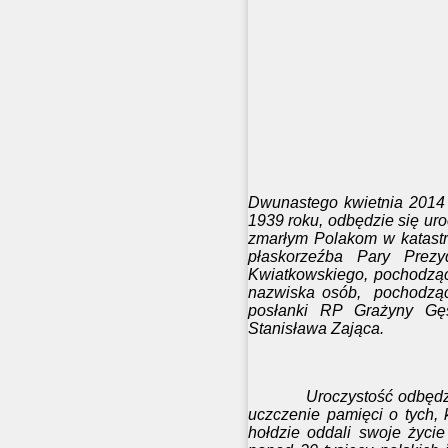
Dwunastego kwietnia 2014 
1939 roku, odbędzie się ur
zmarłym Polakom w katastro
płaskorzeźba Pary Prezy
Kwiatkowskiego, pochodząc
nazwiska osób, pochodząc
posłanki RP Grażyny Gęs
Stanisława Zająca.
Uroczystość odbędzie się
uczczenie pamięci o tych, 
hołdzie oddali swoje życi