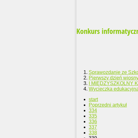
Konkurs informatycz
Sprawozdanie ze Szk
Pierwszy dzień wiosn
I MIĘDZYSZKOLNY 
Wycieczka edukacyjn
start
Poprzedni artykuł
334
335
336
337
338