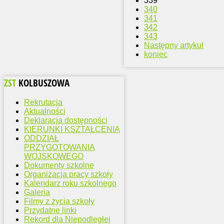
339
340
341
342
343
Następny artykuł
koniec
ZST
KOLBUSZOWA
Rekrutacja
Aktualności
Deklaracja dostępności
KIERUNKI KSZTAŁCENIA
ODDZIAŁ
PRZYGOTOWANIA
WOJSKOWEGO
Dokumenty szkolne
Organizacja pracy szkoły
Kalendarz roku szkolnego
Galeria
Filmy z życia szkoły
Przydatne linki
Rekord dla Niepodległej