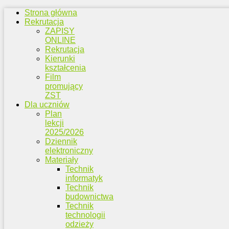
Strona główna
Rekrutacja
ZAPISY
ONLINE
Rekrutacja
Kierunki
kształcenia
Film
promujący
ZST
Dla uczniów
Plan
lekcji
2025/2026
Dziennik
elektroniczny
Materiały
Technik
informatyk
Technik
budownictwa
Technik
technologii
odzieży