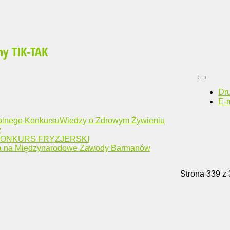
ny TIK-TAK
Dr
E-m
olnego KonkursuWiedzy o Zdrowym Żywieniu
y
KONKURS FRYZJERSKI
a na Międzynarodowe Zawody Barmanów
Strona 339 z