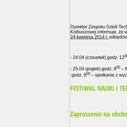
Dyrektor Zespołu Szkół Tec
Kolbuszowej informuje, że 
24 kwietnia 2014 r.
odbędzie
0
- 24.04 (czwartek) godz. 12
00
- 25.04 (piątek) godz. 8
– M
00
godz. 9
– spotkanie z wy
FESTIWAL NAUKI I TE
Zaproszenie na obcho