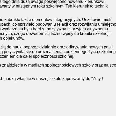
as tego dnia dużą uwagę poświęcono nowemu kierunkowi
 otwarty w następnym roku szkolnym. Ten kierunek to technik
ie zabrakło także elementów integracyjnych. Uczniowie mieli
ach, co sprzyjało budowaniu relacji oraz rozwijaniu umiejętno
a wydarzenia była bardzo pozytywna i sprzyjała aktywnemu
cnych, czego dowodem są liczne wpisy do kroniki szkolnej i
ich opiekunów.
zją do nauki poprzez działanie oraz odkrywania nowych pasji.
ą przyczyniła się do urozmaicenia codziennego życia szkolneg
zeniem dla całej społeczności szkolnej.
ia znajdziecie w mediach społecznościowych szkoły oraz na str
h nauką właśnie w naszej szkole zapraszamy do “Zety”!