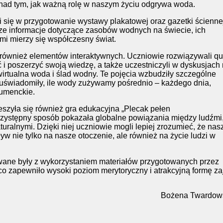
i nad tym, jak ważną rolę w naszym życiu odgrywa woda.
 się w przygotowanie wystawy plakatowej oraz gazetki ścienne
ze informacje dotyczące zasobów wodnych na świecie, ich
mi mierzy się współczesny świat.
 również elementów interaktywnych. Uczniowie rozwiązywali qu
ć i poszerzyć swoją wiedzę, a także uczestniczyli w dyskusjach
wirtualna woda i ślad wodny. Te pojęcia wzbudziły szczególne
uświadomiły, ile wody zużywamy pośrednio – każdego dnia,
umenckie.
zyła się również gra edukacyjna „Plecak pełen
przystępny sposób pokazała globalne powiązania między ludźmi
uralnymi. Dzięki niej uczniowie mogli lepiej zrozumieć, że nas
w nie tylko na nasze otoczenie, ale również na życie ludzi w
owane były z wykorzystaniem materiałów przygotowanych przez
o zapewniło wysoki poziom merytoryczny i atrakcyjną formę za
Bożena Twardow