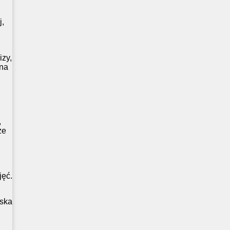
j,
izy,
 na
,
ze
jęć.
ska