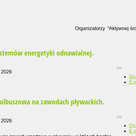
Organizatorzy “Aktywnej śr
ystemów energetyki odnawialnej.
 2026
Dr
E-m
Kolbuszowa na zawodach pływackich.
 2026
Dr
E-m