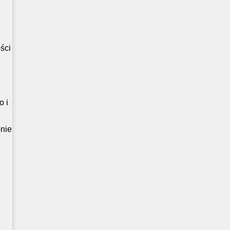
ści
o i
onie