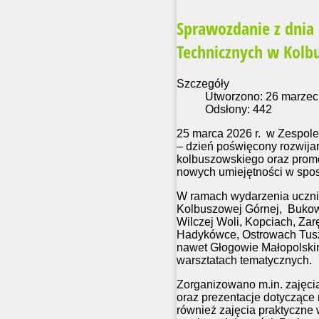
Sprawozdanie z dnia
Technicznych w Kolb
Szczegóły
Utworzono: 26 marzec
Odsłony: 442
25 marca 2026 r. w Zespole
– dzień poświęcony rozwija
kolbuszowskiego oraz promoc
nowych umiejętności w spos
W ramach wydarzenia uczni
Kolbuszowej Górnej, Bukowc
Wilczej Woli, Kopciach, Za
Hadykówce, Ostrowach Tusz
nawet Głogowie Małopolskim
warsztatach tematycznych.
Zorganizowano m.in. zajęcia
oraz prezentacje dotyczące
również zajęcia praktyczne