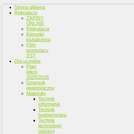
Strona główna
Rekrutacja
ZAPISY
ONLINE
Rekrutacja
Kierunki
kształcenia
Film
promujący
ZST
Dla uczniów
Plan
lekcji
2025/2026
Dziennik
elektroniczny
Materiały
Technik
informatyk
Technik
budownictwa
Technik
technologii
odzieży