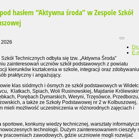
 pod hasłem “Aktywna środa” w Zespole Szkół
uszowej
 2026
Dr
E-m
 Szkół Technicznych odbyła się tzw. „Aktywna Środa”
niu zainteresowań uczniów szkół podstawowych z powiatu
ji kierunków kształcenia w szkole, integracji oraz zdobywaniu
ób praktyczny i angażujący.
owie klas siódmych i ósmych ze szkół podstawowych w Widełc
u, Klatkach, Spiach, Woli Rusinowskiej, Majdanie Królewski
rębkach, Porębach Dymarskich, Weryni, Trzęsówce, Przedborzu
owskich, a także ze Szkoły Podstawowej nr 2 w Kolbuszowej,
 mieli możliwość uczestniczenia w różnorodnych zajęciach i
 sportowe, konkursy wiedzy technicznej, warsztaty informatycz
 nowoczesnych technologii. Dużym zainteresowaniem cieszyły 
 w pracowniach zawodowych, gdzie uczniowie mogli rozwijać