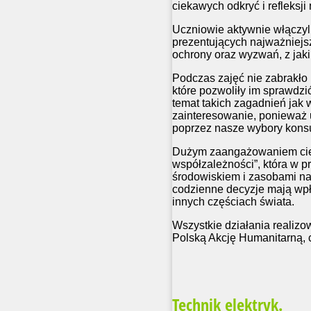
ciekawych odkryć i refleksj
Uczniowie aktywnie włączyli
prezentujących najważniejs
ochrony oraz wyzwań, z jaki
Podczas zajęć nie zabrakło
które pozwoliły im sprawdzi
temat takich zagadnień jak 
zainteresowanie, ponieważ 
poprzez nasze wybory kons
Dużym zaangażowaniem cies
współzależności”, która w 
środowiskiem i zasobami nat
codzienne decyzje mają wpły
innych częściach świata.
Wszystkie działania realiz
Polską Akcję Humanitarną, c
Technik elektryk.