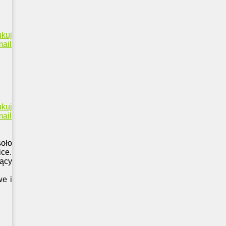
ukuj
ail
ukuj
ail
oło
ice.
ący
we i