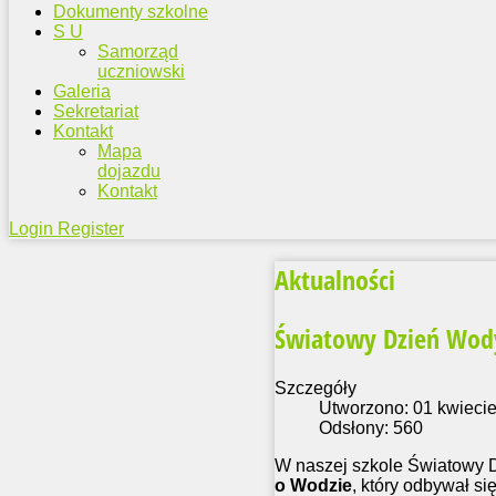
Dokumenty szkolne
S U
Samorząd
uczniowski
Galeria
Sekretariat
Kontakt
Mapa
dojazdu
Kontakt
Login
Register
Aktualności
Światowy Dzień Wody -
Szczegóły
Utworzono: 01 kwieci
Odsłony: 560
W naszej szkole Światowy 
o Wodzie
, który odbywał si