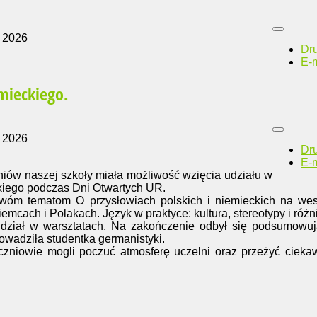
 2026
Dr
E-m
mieckiego.
 2026
Dr
E-m
iów naszej szkoły miała możliwość wzięcia udziału w
kiego podczas Dni Otwartych UR.
wóm tematom O przysłowiach polskich i niemieckich na wes
mcach i Polakach. Język w praktyce: kultura, stereotypy i różn
dział w warsztatach. Na zakończenie odbył się podsumowuj
rowadziła studentka germanistyki.
zniowie mogli poczuć atmosferę uczelni oraz przeżyć cieka