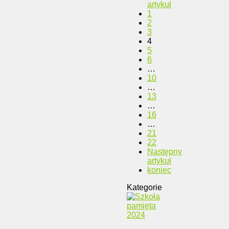
artykuł
1
2
3
4
5
6
…
10
…
13
…
16
…
21
22
Następny
artykuł
koniec
Kategorie