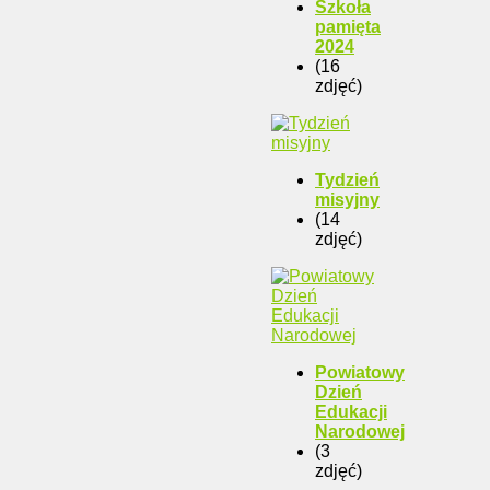
Szkoła
pamięta
2024
(16
zdjęć)
Tydzień
misyjny
(14
zdjęć)
Powiatowy
Dzień
Edukacji
Narodowej
(3
zdjęć)