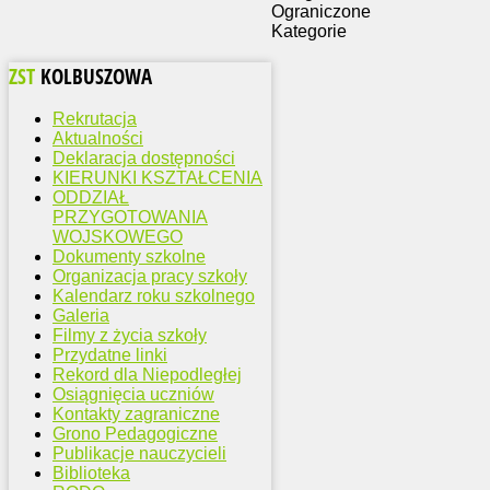
Ograniczone
Kategorie
ZST
KOLBUSZOWA
Rekrutacja
Aktualności
Deklaracja dostępności
KIERUNKI KSZTAŁCENIA
ODDZIAŁ
PRZYGOTOWANIA
WOJSKOWEGO
Dokumenty szkolne
Organizacja pracy szkoły
Kalendarz roku szkolnego
Galeria
Filmy z życia szkoły
Przydatne linki
Rekord dla Niepodległej
Osiągnięcia uczniów
Kontakty zagraniczne
Grono Pedagogiczne
Publikacje nauczycieli
Biblioteka