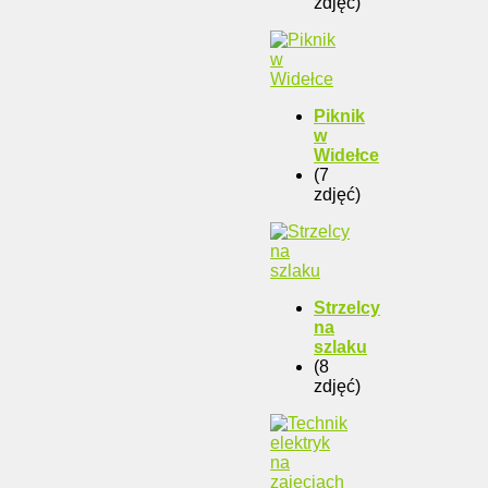
zdjęć)
Piknik
w
Widełce
(7
zdjęć)
Strzelcy
na
szlaku
(8
zdjęć)