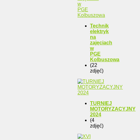
Technik
elektryk
na
zajęciach
w
PGE
Kolbuszowa
(22
zdjęć)
TURNIEJ
MOTORYZACYJNY
2024
(4
zdjęć)