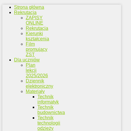
Strona główna
Rekrutacja
ZAPISY
ONLINE
Rekrutacja
Kierunki
kształcenia
Film
promujący
ZST
Dla uczniów
Plan
lekcji
2025/2026
Dziennik
elektroniczny
Materiały
Technik
informatyk
Technik
budownictwa
Technik
technologii
odzieży