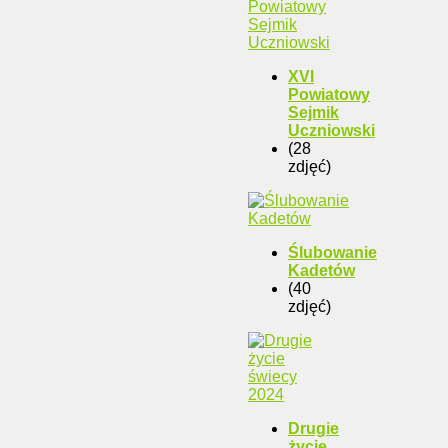
XVI
Powiatowy
Sejmik
Uczniowski
(28
zdjęć)
Ślubowanie
Kadetów
(40
zdjęć)
Drugie
życie