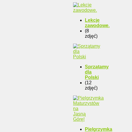
Lekcje
zawodowe.
(8
zdjęć)
Sprzątamy
dla
Polski
(12
zdjęć)
Pielgrzymka