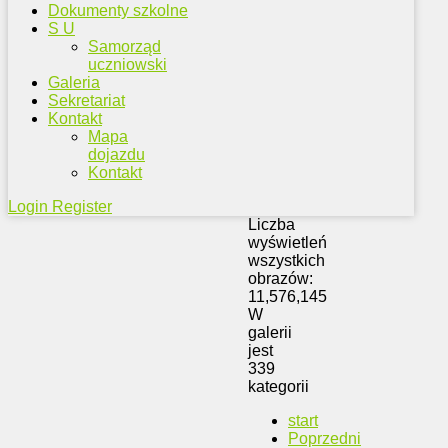
Dokumenty szkolne
S U
Samorząd
uczniowski
Galeria
Sekretariat
Kontakt
Mapa
dojazdu
Kontakt
Login
Register
Liczba
wyświetleń
wszystkich
obrazów:
11,576,145
W
galerii
jest
339
kategorii
start
Poprzedni