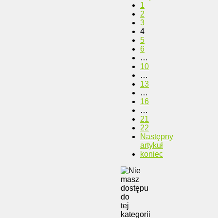
1
2
3
4
5
6
…
10
…
13
…
16
…
21
22
Następny
artykuł
koniec