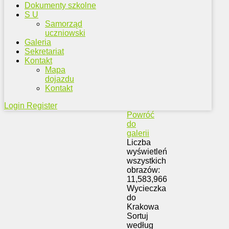
Dokumenty szkolne
S U
Samorząd
uczniowski
Galeria
Sekretariat
Kontakt
Mapa
dojazdu
Kontakt
Login
Register
Powróć
do
galerii
Liczba
wyświetleń
wszystkich
obrazów:
11,583,966
Wycieczka
do
Krakowa
Sortuj
według