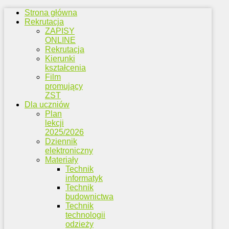
Strona główna
Rekrutacja
ZAPISY
ONLINE
Rekrutacja
Kierunki
kształcenia
Film
promujący
ZST
Dla uczniów
Plan
lekcji
2025/2026
Dziennik
elektroniczny
Materiały
Technik
informatyk
Technik
budownictwa
Technik
technologii
odzieży