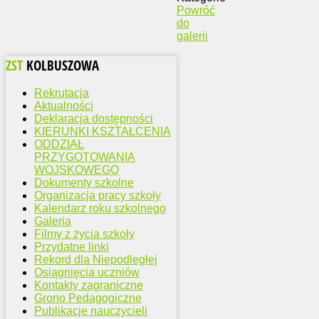
Powróć
do
galerii
ZST
KOLBUSZOWA
Rekrutacja
Aktualności
Deklaracja dostępności
KIERUNKI KSZTAŁCENIA
ODDZIAŁ
PRZYGOTOWANIA
WOJSKOWEGO
Dokumenty szkolne
Organizacja pracy szkoły
Kalendarz roku szkolnego
Galeria
Filmy z życia szkoły
Przydatne linki
Rekord dla Niepodległej
Osiągnięcia uczniów
Kontakty zagraniczne
Grono Pedagogiczne
Publikacje nauczycieli