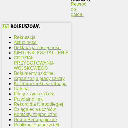
Powróć
do
galerii
ZST
KOLBUSZOWA
Rekrutacja
Aktualności
Deklaracja dostępności
KIERUNKI KSZTAŁCENIA
ODDZIAŁ
PRZYGOTOWANIA
WOJSKOWEGO
Dokumenty szkolne
Organizacja pracy szkoły
Kalendarz roku szkolnego
Galeria
Filmy z życia szkoły
Przydatne linki
Rekord dla Niepodległej
Osiągnięcia uczniów
Kontakty zagraniczne
Grono Pedagogiczne
Publikacje nauczycieli