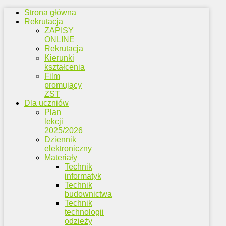
Strona główna
Rekrutacja
ZAPISY
ONLINE
Rekrutacja
Kierunki
kształcenia
Film
promujący
ZST
Dla uczniów
Plan
lekcji
2025/2026
Dziennik
elektroniczny
Materiały
Technik
informatyk
Technik
budownictwa
Technik
technologii
odzieży