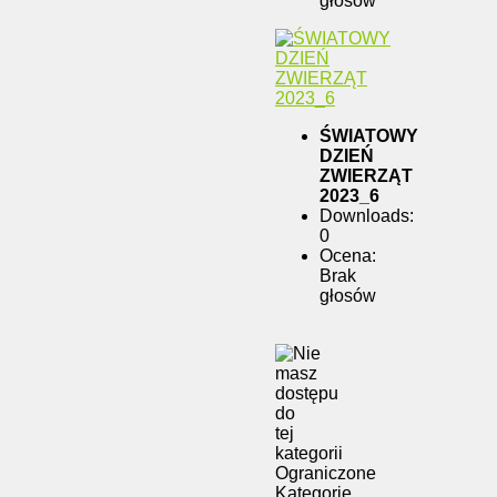
głosów
ŚWIATOWY
DZIEŃ
ZWIERZĄT
2023_6
Downloads:
0
Ocena:
Brak
głosów
Ograniczone
Kategorie