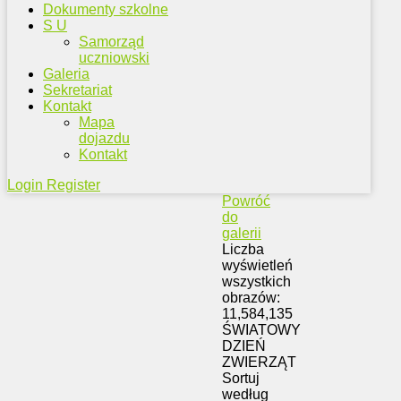
Dokumenty szkolne
S U
Samorząd
uczniowski
Galeria
Sekretariat
Kontakt
Mapa
dojazdu
Kontakt
Login
Register
Powróć
do
galerii
Liczba
wyświetleń
wszystkich
obrazów:
11,584,135
ŚWIATOWY
DZIEŃ
ZWIERZĄT
Sortuj
według