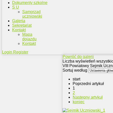
Dokumenty szkolne
S U
Samorząd
uczniowski
Galeria
Sekretariat
Kontakt
Mapa
dojazdu
Kontakt
Login
Register
Powróć do galerii
Liczba wyświetleń wszystki
VIII Powiatowy Sejmik Uczn
Sortuj według
start
Poprzedni artykuł
1
2
Następny artykuł
koniec