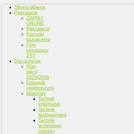
Strona główna
Rekrutacja
ZAPISY
ONLINE
Rekrutacja
Kierunki
kształcenia
Film
promujący
ZST
Dla uczniów
Plan
lekcji
2025/2026
Dziennik
elektroniczny
Materiały
Technik
informatyk
Technik
budownictwa
Technik
technologii
odzieży