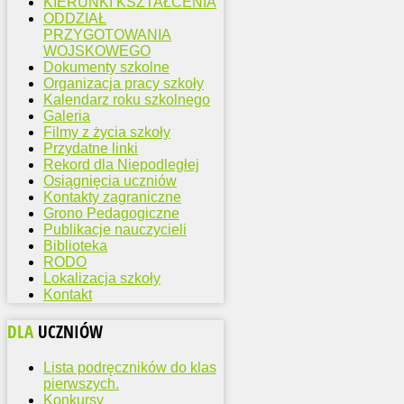
KIERUNKI KSZTAŁCENIA
ODDZIAŁ
PRZYGOTOWANIA
WOJSKOWEGO
Dokumenty szkolne
Organizacja pracy szkoły
Kalendarz roku szkolnego
Galeria
Filmy z życia szkoły
Przydatne linki
Rekord dla Niepodległej
Osiągnięcia uczniów
Kontakty zagraniczne
Grono Pedagogiczne
Publikacje nauczycieli
Biblioteka
RODO
Lokalizacja szkoły
Kontakt
DLA
UCZNIÓW
Lista podręczników do klas
pierwszych.
Konkursy