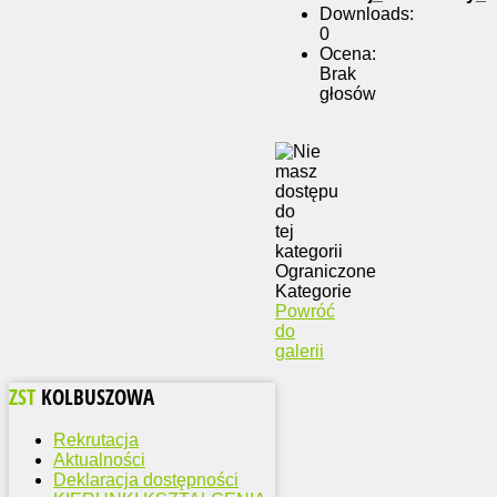
Downloads:
0
Ocena:
Brak
głosów
Ograniczone
Kategorie
Powróć
do
galerii
ZST
KOLBUSZOWA
Rekrutacja
Aktualności
Deklaracja dostępności