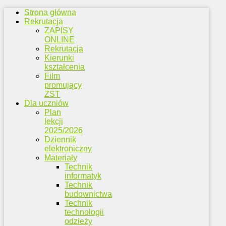
Strona główna
Rekrutacja
ZAPISY
ONLINE
Rekrutacja
Kierunki
kształcenia
Film
promujący
ZST
Dla uczniów
Plan
lekcji
2025/2026
Dziennik
elektroniczny
Materiały
Technik
informatyk
Technik
budownictwa
Technik
technologii
odzieży