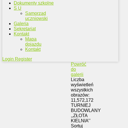
Dokumenty szkolne
S U
Samorząd
uczniowski
Galeria
Sekretariat
Kontakt
Mapa
dojazdu
Kontakt
Login
Register
Powróć
do
galerii
Liczba
wyświetleń
wszystkich
obrazów:
11,572,172
TURNIEJ
BUDOWLANY
,,ZŁOTA
KIELNIA’’
Sortuj