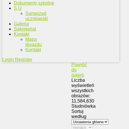
Dokumenty szkolne
S U
Samorząd
uczniowski
Galeria
Sekretariat
Kontakt
Mapa
dojazdu
Kontakt
Login
Register
Powróć
do
galerii
Liczba
wyświetleń
wszystkich
obrazów:
11,584,630
Studniówka
Sortuj
według