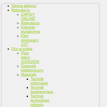
Strona główna
Rekrutacja
ZAPISY
ONLINE
Rekrutacja
Kierunki
kształcenia
Film
promujący
ZST
Dla uczniów
Plan
lekcji
2025/2026
Dziennik
elektroniczny
Materiały
Technik
informatyk
Technik
budownictwa
Technik
technologii
odzieży