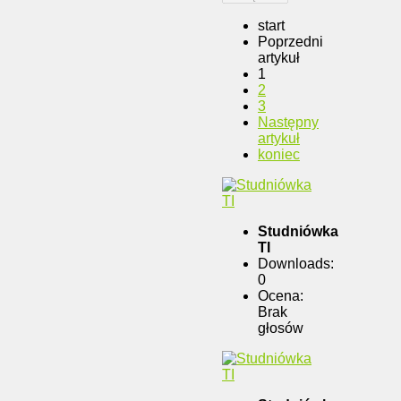
start
Poprzedni
artykuł
1
2
3
Następny
artykuł
koniec
Studniówka
TI
Downloads:
0
Ocena:
Brak
głosów