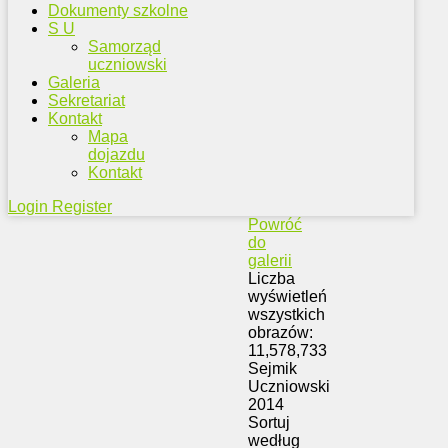
Dokumenty szkolne
S U
Samorząd
uczniowski
Galeria
Sekretariat
Kontakt
Mapa
dojazdu
Kontakt
Login
Register
Powróć
do
galerii
Liczba
wyświetleń
wszystkich
obrazów:
11,578,733
Sejmik
Uczniowski
2014
Sortuj
według