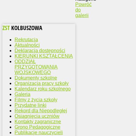
Powróć
do
galerii
ZST
KOLBUSZOWA
Rekrutacja
Aktualności
Deklaracja dostępności
KIERUNKI KSZTAŁCENIA
ODDZIAŁ
PRZYGOTOWANIA
WOJSKOWEGO
Dokumenty szkolne
Organizacja pracy szkoły
Kalendarz roku szkolnego
Galeria
Filmy z życia szkoły
Przydatne linki
Rekord dla Niepodległej
Osiągnięcia uczniów
Kontakty zagraniczne
Grono Pedagogiczne
Publikacje nauczycieli