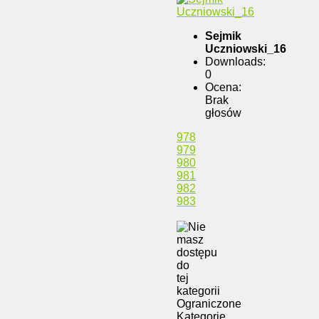
Sejmik
Uczniowski_16
Downloads:
0
Ocena:
Brak
głosów
978
979
980
981
982
983
Ograniczone
Kategorie