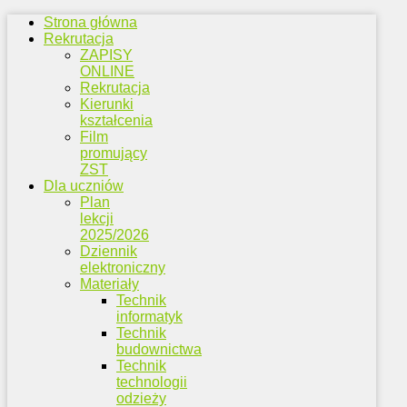
Strona główna
Rekrutacja
ZAPISY
ONLINE
Rekrutacja
Kierunki
kształcenia
Film
promujący
ZST
Dla uczniów
Plan
lekcji
2025/2026
Dziennik
elektroniczny
Materiały
Technik
informatyk
Technik
budownictwa
Technik
technologii
odzieży