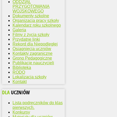
ODDZIAŁ
PRZYGOTOWANIA
WOJSKOWEGO
Dokumenty szkolne
Organizacja pracy szkoły
Kalendarz roku szkolnego
Galeria
Filmy z życia szkoły
Przydatne linki
Rekord dla Niepodległej
Osiągnięcia uczniów
Kontakty zagraniczne
Grono Pedagogiczne
Publikacje nauczycieli
Biblioteka
RODO
Lokalizacja szkoły
Kontakt
DLA
UCZNIÓW
Lista podręczników do klas
pierwszych.
Konkursy
Materiały dla uczniów