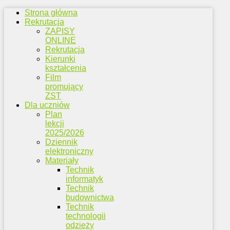
Strona główna
Rekrutacja
ZAPISY
ONLINE
Rekrutacja
Kierunki
kształcenia
Film
promujący
ZST
Dla uczniów
Plan
lekcji
2025/2026
Dziennik
elektroniczny
Materiały
Technik
informatyk
Technik
budownictwa
Technik
technologii
odzieży