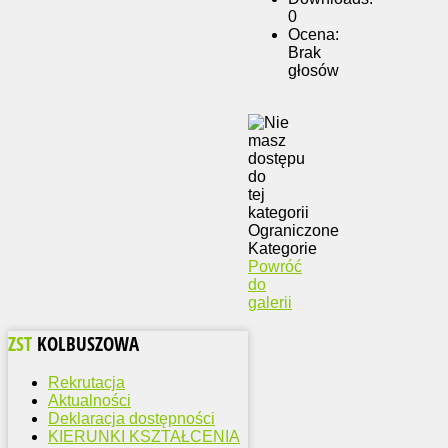
0
Ocena:
Brak
głosów
Ograniczone
Kategorie
Powróć
do
galerii
ZST
KOLBUSZOWA
Rekrutacja
Aktualności
Deklaracja dostępności
KIERUNKI KSZTAŁCENIA