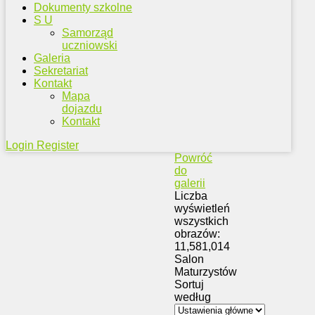
Dokumenty szkolne
S U
Samorząd
uczniowski
Galeria
Sekretariat
Kontakt
Mapa
dojazdu
Kontakt
Login
Register
Powróć
do
galerii
Liczba
wyświetleń
wszystkich
obrazów:
11,581,014
Salon
Maturzystów
Sortuj
według