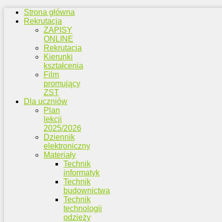
Strona główna
Rekrutacja
ZAPISY
ONLINE
Rekrutacja
Kierunki
kształcenia
Film
promujący
ZST
Dla uczniów
Plan
lekcji
2025/2026
Dziennik
elektroniczny
Materiały
Technik
informatyk
Technik
budownictwa
Technik
technologii
odzieży