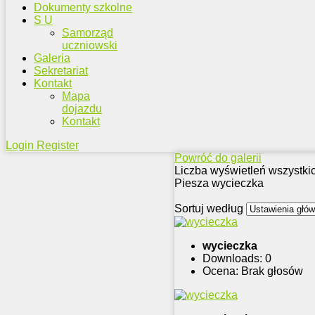
Dokumenty szkolne
S U
Samorząd
uczniowski
Galeria
Sekretariat
Kontakt
Mapa
dojazdu
Kontakt
Login
Register
Powróć do galerii
Liczba wyświetleń wszystki
Piesza wycieczka
Sortuj według
wycieczka
Downloads: 0
Ocena: Brak głosów