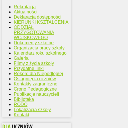
Rekrutacja
Aktualności
Deklaracja dostępności
KIERUNKI KSZTAŁCENIA
ODDZIAŁ
PRZYGOTOWANIA
WOJSKOWEGO
Dokumenty szkolne
Organizacja pracy szkoły
Kalendarz roku szkolnego
Galeria
Filmy z życia szkoły
Przydatne linki
Rekord dla Niepodległej
Osiągnięcia uczniów
Kontakty zagraniczne
Grono Pedagogiczne
Publikacje nauczycieli
Biblioteka
RODO
Lokalizacja szkoły
Kontakt
DLA
UCZNIÓW