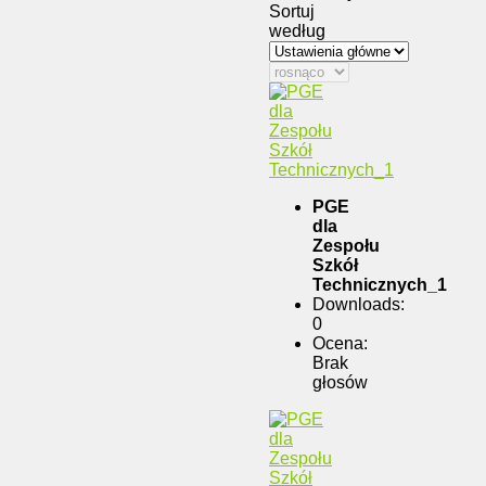
Sortuj
według
PGE
dla
Zespołu
Szkół
Technicznych_1
Downloads:
0
Ocena:
Brak
głosów