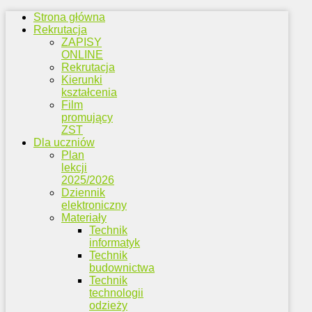
Strona główna
Rekrutacja
ZAPISY
ONLINE
Rekrutacja
Kierunki
kształcenia
Film
promujący
ZST
Dla uczniów
Plan
lekcji
2025/2026
Dziennik
elektroniczny
Materiały
Technik
informatyk
Technik
budownictwa
Technik
technologii
odzieży