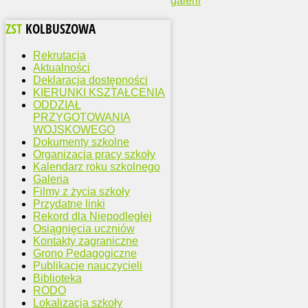
galerii
ZST
KOLBUSZOWA
Rekrutacja
Aktualności
Deklaracja dostępności
KIERUNKI KSZTAŁCENIA
ODDZIAŁ
PRZYGOTOWANIA
WOJSKOWEGO
Dokumenty szkolne
Organizacja pracy szkoły
Kalendarz roku szkolnego
Galeria
Filmy z życia szkoły
Przydatne linki
Rekord dla Niepodległej
Osiągnięcia uczniów
Kontakty zagraniczne
Grono Pedagogiczne
Publikacje nauczycieli
Biblioteka
RODO
Lokalizacja szkoły