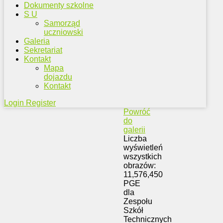
Dokumenty szkolne
S U
Samorząd
uczniowski
Galeria
Sekretariat
Kontakt
Mapa
dojazdu
Kontakt
Login
Register
Powróć
do
galerii
Liczba
wyświetleń
wszystkich
obrazów:
11,576,450
PGE
dla
Zespołu
Szkół
Technicznych