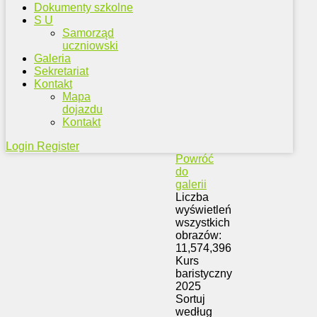
Dokumenty szkolne
S U
Samorząd
uczniowski
Galeria
Sekretariat
Kontakt
Mapa
dojazdu
Kontakt
Login
Register
Powróć
do
galerii
Liczba
wyświetleń
wszystkich
obrazów:
11,574,396
Kurs
baristyczny
2025
Sortuj
według