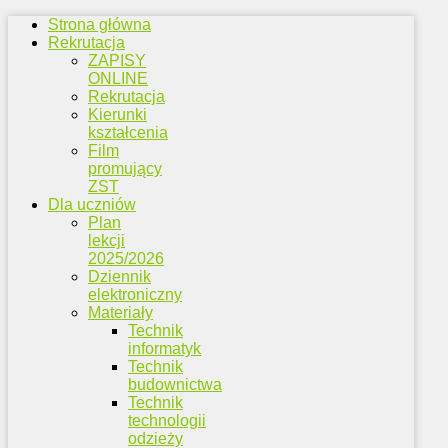
Strona główna
Rekrutacja
ZAPISY
ONLINE
Rekrutacja
Kierunki
kształcenia
Film
promujący
ZST
Dla uczniów
Plan
lekcji
2025/2026
Dziennik
elektroniczny
Materiały
Technik
informatyk
Technik
budownictwa
Technik
technologii
odzieży