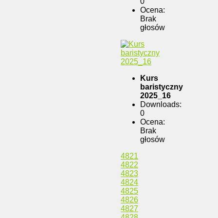
0
Ocena:
Brak
głosów
Kurs
baristyczny
2025_16
Downloads:
0
Ocena:
Brak
głosów
4821
4822
4823
4824
4825
4826
4827
4828