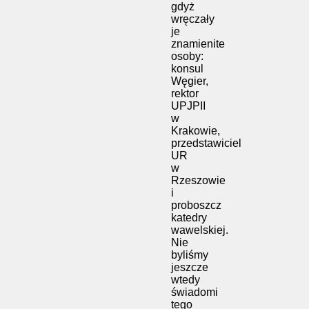
gdyż
wręczały
je
znamienite
osoby:
konsul
Węgier,
rektor
UPJPII
w
Krakowie,
przedstawiciel
UR
w
Rzeszowie
i
proboszcz
katedry
wawelskiej.
Nie
byliśmy
jeszcze
wtedy
świadomi
tego