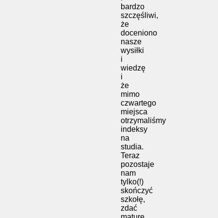
bardzo
szczęśliwi,
że
doceniono
nasze
wysiłki
i
wiedzę
i
że
mimo
czwartego
miejsca
otrzymaliśmy
indeksy
na
studia.
Teraz
pozostaje
nam
tylko(!)
skończyć
szkołę,
zdać
maturę,