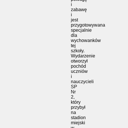
i
zabawę
i
jest
przygotowywana
specjalnie
dla
wychowanków
tej
szkoły.
Wydarzenie
otworzył
pochód
uczniów
i
nauczycieli
SP
Nr
2,
który
przybył
na
stadion
miejski
w