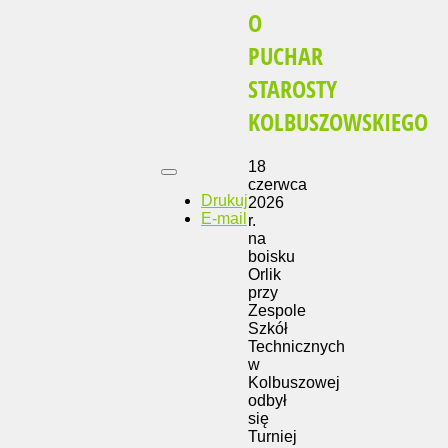
O
PUCHAR
STAROSTY
KOLBUSZOWSKIEGO
18
czerwca
Drukuj
2026
E-mail
r.
na
boisku
Orlik
przy
Zespole
Szkół
Technicznych
w
Kolbuszowej
odbył
się
Turniej