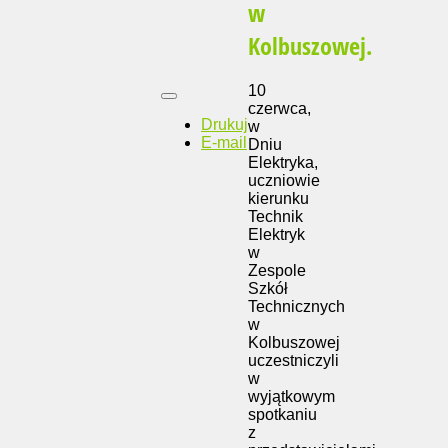
w
Kolbuszowej.
10
czerwca,
Drukuj
w
E-mail
Dniu
Elektryka,
uczniowie
kierunku
Technik
Elektryk
w
Zespole
Szkół
Technicznych
w
Kolbuszowej
uczestniczyli
w
wyjątkowym
spotkaniu
z