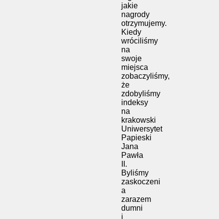
jakie
nagrody
otrzymujemy.
Kiedy
wróciliśmy
na
swoje
miejsca
zobaczyliśmy,
że
zdobyliśmy
indeksy
na
krakowski
Uniwersytet
Papieski
Jana
Pawła
II.
Byliśmy
zaskoczeni
a
zarazem
dumni
i