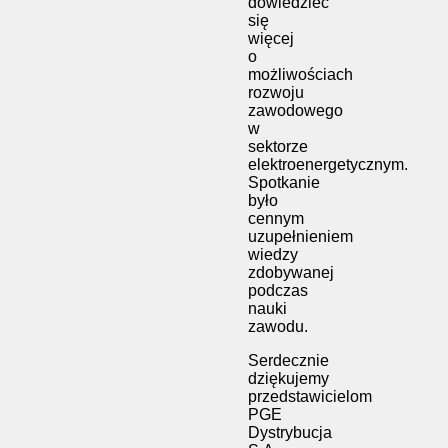
dowiedzieć
się
więcej
o
możliwościach
rozwoju
zawodowego
w
sektorze
elektroenergetycznym.
Spotkanie
było
cennym
uzupełnieniem
wiedzy
zdobywanej
podczas
nauki
zawodu.
Serdecznie
dziękujemy
przedstawicielom
PGE
Dystrybucja