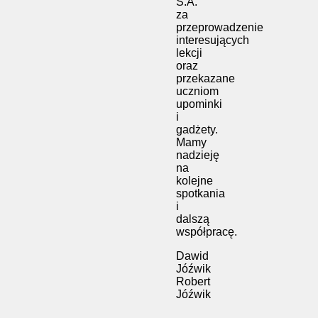
S.A.
za
przeprowadzenie
interesujących
lekcji
oraz
przekazane
uczniom
upominki
i
gadżety.
Mamy
nadzieję
na
kolejne
spotkania
i
dalszą
współpracę.
Dawid
Jóźwik
Robert
Jóźwik