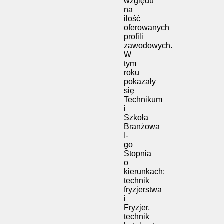
względu
na
ilość
oferowanych
profili
zawodowych.
W
tym
roku
pokazały
się
Technikum
i
Szkoła
Branżowa
I-
go
Stopnia
o
kierunkach:
technik
fryzjerstwa
i
Fryzjer,
technik