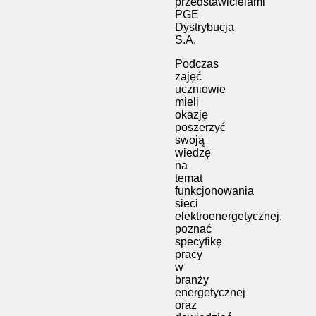
przedstawicielami
PGE
Dystrybucja
S.A.
Podczas
zajęć
uczniowie
mieli
okazję
poszerzyć
swoją
wiedzę
na
temat
funkcjonowania
sieci
elektroenergetycznej,
poznać
specyfikę
pracy
w
branży
energetycznej
oraz