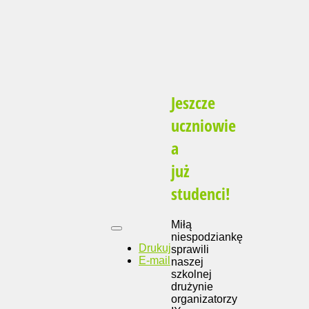
Jeszcze
uczniowie
a
już
studenci!
Miłą
niespodziankę
Drukuj
sprawili
E-mail
naszej
szkolnej
drużynie
organizatorzy