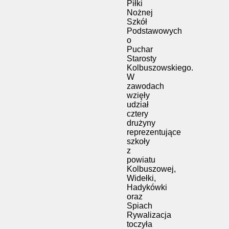
Piłki
Nożnej
Szkół
Podstawowych
o
Puchar
Starosty
Kolbuszowskiego.
W
zawodach
wzięły
udział
cztery
drużyny
reprezentujące
szkoły
z
powiatu
Kolbuszowej,
Widełki,
Hadykówki
oraz
Spiach
Rywalizacja
toczyła