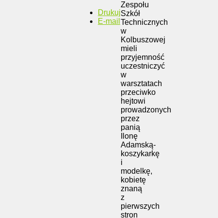
Zespołu
Drukuj
Szkół
E-mail
Technicznych
w
Kolbuszowej
mieli
przyjemność
uczestniczyć
w
warsztatach
przeciwko
hejtowi
prowadzonych
przez
panią
Ilonę
Adamską-
koszykarkę
i
modelkę,
kobietę
znaną
z
pierwszych
stron