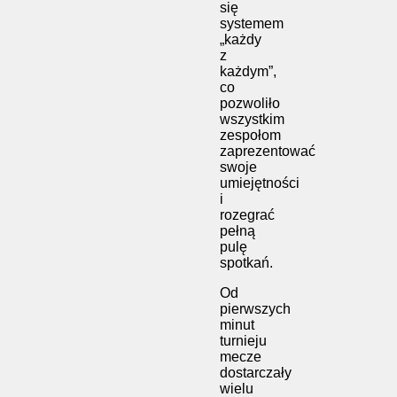
się
systemem
„każdy
z
każdym”,
co
pozwoliło
wszystkim
zespołom
zaprezentować
swoje
umiejętności
i
rozegrać
pełną
pulę
spotkań.
Od
pierwszych
minut
turnieju
mecze
dostarczały
wielu