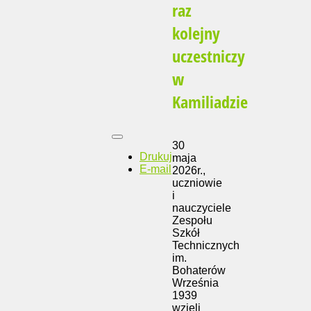
raz
kolejny
uczestniczy
w
Kamiliadzie
30
Drukuj
maja
E-mail
2026r.,
uczniowie
i
nauczyciele
Zespołu
Szkół
Technicznych
im.
Bohaterów
Września
1939
wzięli