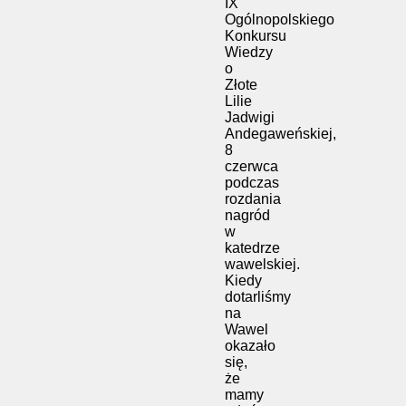
IX
Ogólnopolskiego
Konkursu
Wiedzy
o
Złote
Lilie
Jadwigi
Andegaweńskiej,
8
czerwca
podczas
rozdania
nagród
w
katedrze
wawelskiej.
Kiedy
dotarliśmy
na
Wawel
okazało
się,
że
mamy