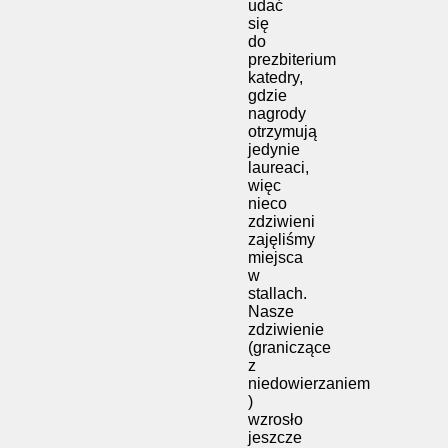
udać
się
do
prezbiterium
katedry,
gdzie
nagrody
otrzymują
jedynie
laureaci,
więc
nieco
zdziwieni
zajęliśmy
miejsca
w
stallach.
Nasze
zdziwienie
(graniczące
z
niedowierzaniem
)
wzrosło
jeszcze