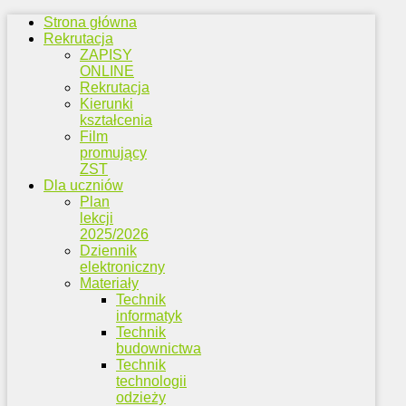
Strona główna
Rekrutacja
ZAPISY
ONLINE
Rekrutacja
Kierunki
kształcenia
Film
promujący
ZST
Dla uczniów
Plan
lekcji
2025/2026
Dziennik
elektroniczny
Materiały
Technik
informatyk
Technik
budownictwa
Technik
technologii
odzieży