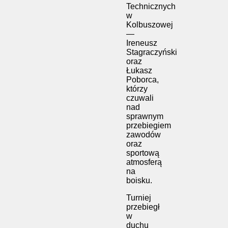
Technicznych
w
Kolbuszowej
—
Ireneusz
Stagraczyński
oraz
Łukasz
Poborca
,
którzy
czuwali
nad
sprawnym
przebiegiem
zawodów
oraz
sportową
atmosferą
na
boisku.
Turniej
przebiegł
w
duchu