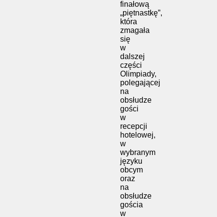
finałową
„piętnastkę”,
która
zmagała
się
w
dalszej
części
Olimpiady,
polegającej
na
obsłudze
gości
w
recepcji
hotelowej,
w
wybranym
języku
obcym
oraz
na
obsłudze
gościa
w