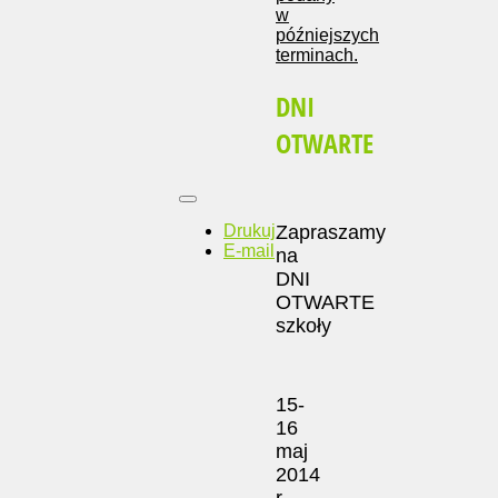
w
późniejszych
terminach.
DNI
OTWARTE
Drukuj
Zapraszamy
E-mail
na
DNI
OTWARTE
szkoły
15-
16
maj
2014