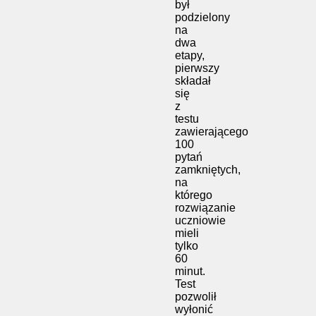
był
podzielony
na
dwa
etapy,
pierwszy
składał
się
z
testu
zawierającego
100
pytań
zamkniętych,
na
którego
rozwiązanie
uczniowie
mieli
tylko
60
minut.
Test
pozwolił
wyłonić