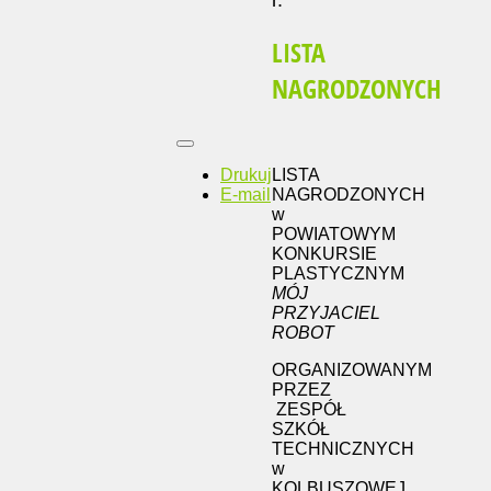
r.
LISTA
NAGRODZONYCH
Drukuj
LISTA
E-mail
NAGRODZONYCH
w
POWIATOWYM
KONKURSIE
PLASTYCZNYM
MÓJ
PRZYJACIEL
ROBOT
ORGANIZOWANYM
PRZEZ
ZESPÓŁ
SZKÓŁ
TECHNICZNYCH
w
KOLBUSZOWEJ