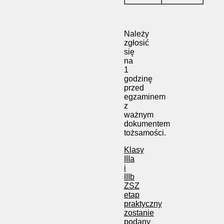
Należy
zgłosić
się
na
1
godzinę
przed
egzaminem
z
ważnym
dokumentem
tożsamości.
Klasy
IIIa
i
IIIb
ZSZ
etap
praktyczny
zostanie
podany