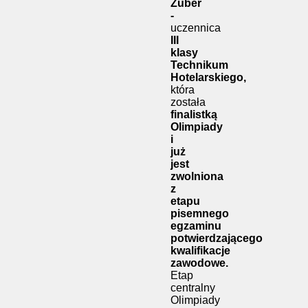
Zuber
-
uczennica
III
klasy
Technikum
Hotelarskiego,
która
została
finalistką
Olimpiady
i
już
jest
zwolniona
z
etapu
pisemnego
egzaminu
potwierdzającego
kwalifikacje
zawodowe.
Etap
centralny
Olimpiady