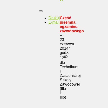
Drukuj
Część
E-mail
pisemna
egzaminu
zawodowego
–
23
czerwca
2014r.
godz.
00
12
dla
Technikum
i
Zasadniczej
Szkoły
Zawodowej
(IIIa
i
IIIb)