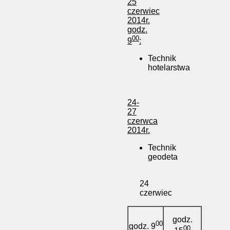
25
czerwiec
2014r.
godz.
00
9
:
Technik
hotelarstwa
24-
27
czerwca
2014r.
Technik
geodeta
24
czerwiec
godz.
00
godz. 9
00