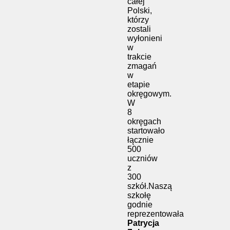
całej
Polski,
którzy
zostali
wyłonieni
w
trakcie
zmagań
w
etapie
okręgowym.
W
8
okręgach
startowało
łącznie
500
uczniów
z
300
szkół.Naszą
szkołę
godnie
reprezentowała
Patrycja