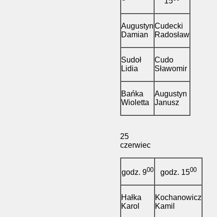
15
Augustyn
Cudecki
Damian
Radosław
Sudoł
Cudo
Lidia
Sławomir
Bańka
Augustyn
Wioletta
Janusz
25
czerwiec
00
00
godz. 9
godz. 15
Hałka
Kochanowicz
Karol
Kamil