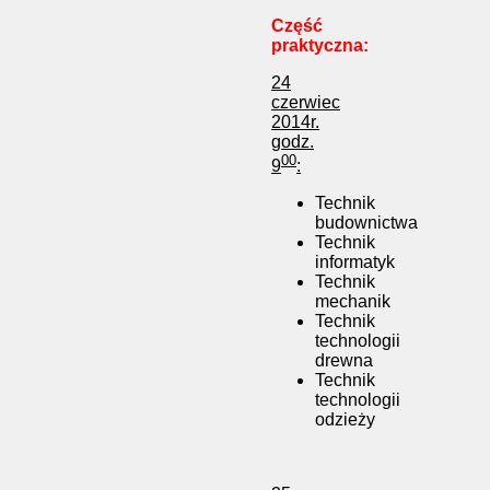
Część
praktyczna:
24
czerwiec
2014r.
godz.
00
9
:
Technik
budownictwa
Technik
informatyk
Technik
mechanik
Technik
technologii
drewna
Technik
technologii
odzieży