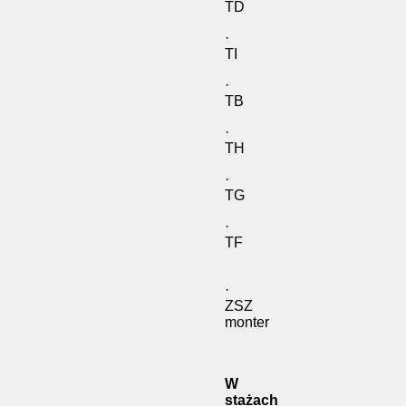
TD
·
TI
·
T
·
TH
·
TG
·
TF
·
ZSZ
monter
W
stażach