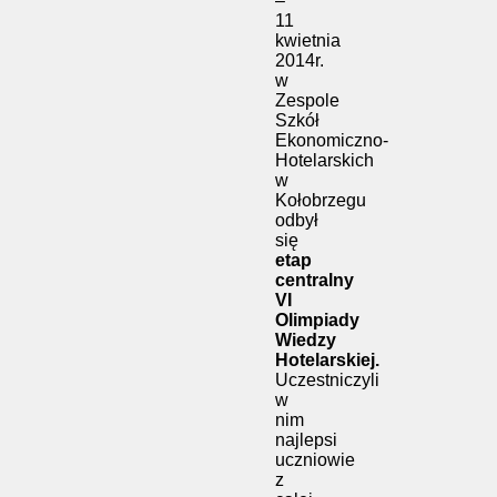
–
11
kwietnia
2014r.
w
Zespole
Szkół
Ekonomiczno-
Hotelarskich
w
Kołobrzegu
odbył
się
etap
centralny
VI
Olimpiady
Wiedzy
Hotelarskiej.
Uczestniczyli
w
nim
najlepsi
uczniowie
z