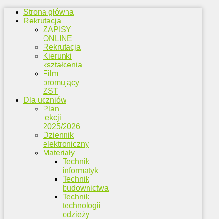
Strona główna
Rekrutacja
ZAPISY
ONLINE
Rekrutacja
Kierunki
kształcenia
Film
promujący
ZST
Dla uczniów
Plan
lekcji
2025/2026
Dziennik
elektroniczny
Materiały
Technik
informatyk
Technik
budownictwa
Technik
technologii
odzieży