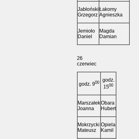
Jabłoński
Łakomy
Grzegorz
Agnieszka
Jemioło
Magda
Daniel
Damian
26
czerwiec
godz.
00
godz. 9
00
15
Marszałek
Obara
Joanna
Hubert
Mokrzycki
Opiela
Mateusz
Kamil