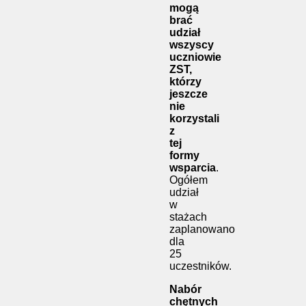
mogą
brać
udział
wszyscy
uczniowie
ZST,
którzy
jeszcze
nie
korzystali
z
tej
formy
wsparcia
.
Ogółem
udział
w
stażach
zaplanowano
dla
25
uczestników.
Nabór
chętnych