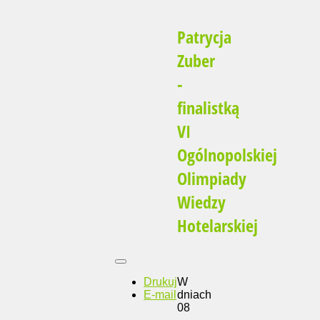
Patrycja
Zuber
-
finalistką
VI
Ogólnopolskiej
Olimpiady
Wiedzy
Hotelarskiej
Drukuj
W
E-mail
dniach
08