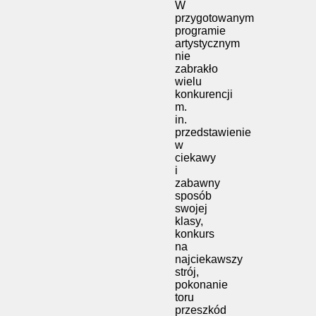
W
przygotowanym
programie
artystycznym
nie
zabrakło
wielu
konkurencji
m.
in.
przedstawienie
w
ciekawy
i
zabawny
sposób
swojej
klasy,
konkurs
na
najciekawszy
strój,
pokonanie
toru
przeszkód