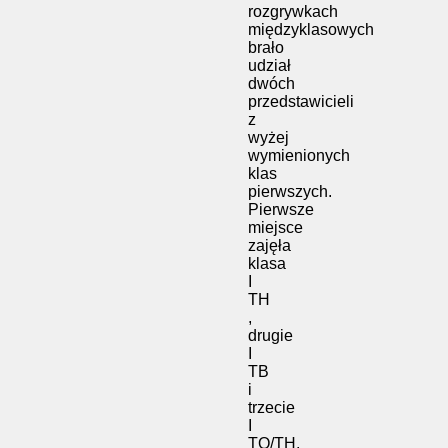
rozgrywkach
międzyklasowych
brało
udział
dwóch
przedstawicieli
z
wyżej
wymienionych
klas
pierwszych.
Pierwsze
miejsce
zajęła
klasa
I
TH
,
drugie
I
TB
i
trzecie
I
TO/TH,