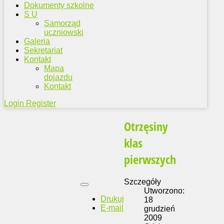
Dokumenty szkolne
S U
Samorząd
uczniowski
Galeria
Sekretariat
Kontakt
Mapa
dojazdu
Kontakt
Login
Register
Otrzęsiny
klas
pierwszych
Szczegóły
Utworzono:
Drukuj
18
E-mail
grudzień
2009