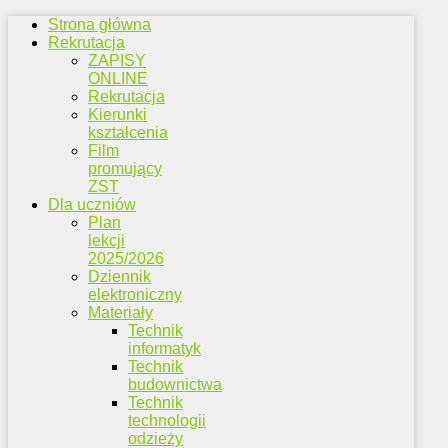
Strona główna
Rekrutacja
ZAPISY
ONLINE
Rekrutacja
Kierunki
kształcenia
Film
promujący
ZST
Dla uczniów
Plan
lekcji
2025/2026
Dziennik
elektroniczny
Materiały
Technik
informatyk
Technik
budownictwa
Technik
technologii
odzieży