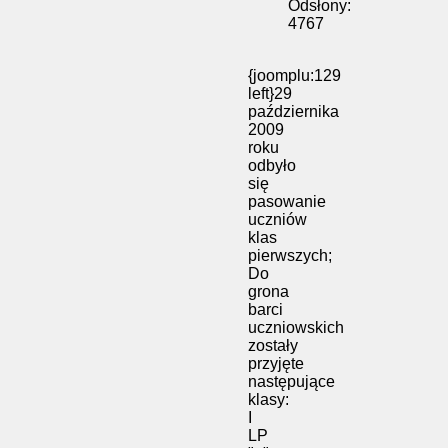
Odsłony:
4767
{joomplu:129
left}29
października
2009
roku
odbyło
się
pasowanie
uczniów
klas
pierwszych;
Do
grona
barci
uczniowskich
zostały
przyjęte
następujące
klasy:
I
LP