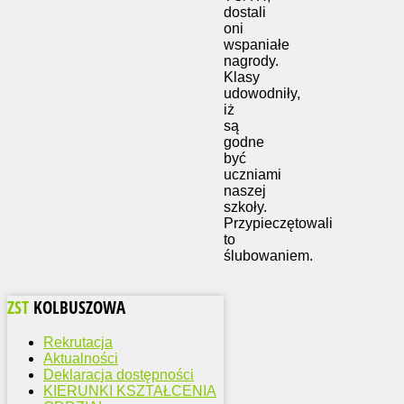
dostali
oni
wspaniałe
nagrody.
Klasy
udowodniły,
iż
są
godne
być
uczniami
naszej
szkoły.
Przypieczętowali
to
ślubowaniem.
ZST
KOLBUSZOWA
Rekrutacja
Aktualności
Deklaracja dostępności
KIERUNKI KSZTAŁCENIA