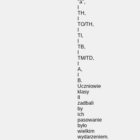
"a",
I
TH,
I
TO/TH,
I
TI,
I
TB,
I
TM/TD,
I
A,
I
B.
Uczniowie
klasy
II
zadbali
by
ich
pasowanie
było
wielkim
wydarzeniem.