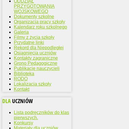
ODDZIAŁ
PRZYGOTOWANIA
WOJSKOWEGO
Dokumenty szkolne
Organizacja pracy szkoły
Kalendarz roku szkolnego
Galeria
Filmy z życia szkoły
Przydatne linki
Rekord dla Niepodległej
Osiągnięcia uczniów
Kontakty zagraniczne
Grono Pedagogiczne
Publikacje nauczycieli
Biblioteka
RODO
Lokalizacja szkoły
Kontakt
DLA
UCZNIÓW
Lista podręczników do klas
pierwszych.
Konkursy
Materiały dla uczniów