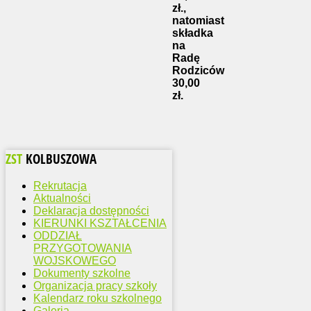
zł.,
natomiast
składka
na
Radę
Rodziców
30,00
zł.
ZST
KOLBUSZOWA
Rekrutacja
Aktualności
Deklaracja dostępności
KIERUNKI KSZTAŁCENIA
ODDZIAŁ
PRZYGOTOWANIA
WOJSKOWEGO
Dokumenty szkolne
Organizacja pracy szkoły
Kalendarz roku szkolnego
Galeria