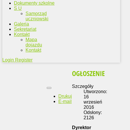
Dokumenty szkolne
S U
Samorząd
uczniowski
Galeria
Sekretariat
Kontakt
Mapa
dojazdu
Kontakt
Login
Register
OGŁOSZENIE
Szczegóły
Utworzono:
Drukuj
16
E-mail
wrzesień
2016
Odsłony:
2126
Dyrektor