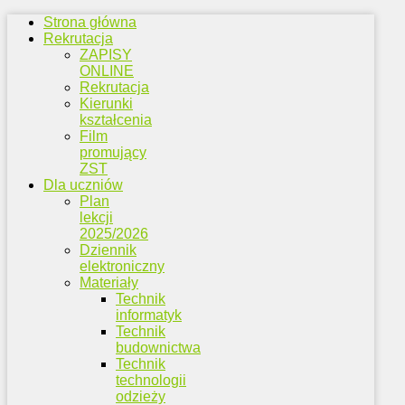
Strona główna
Rekrutacja
ZAPISY
ONLINE
Rekrutacja
Kierunki
kształcenia
Film
promujący
ZST
Dla uczniów
Plan
lekcji
2025/2026
Dziennik
elektroniczny
Materiały
Technik
informatyk
Technik
budownictwa
Technik
technologii
odzieży