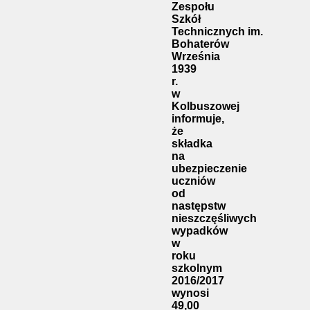
Zespołu
Szkół
Technicznych
im.
Bohaterów
Września
1939
r.
w
Kolbuszowej
informuje,
że
składka
na
ubezpieczenie
uczniów
od
następstw
nieszczęśliwych
wypadków
w
roku
szkolnym
2016/2017
wynosi
49,00