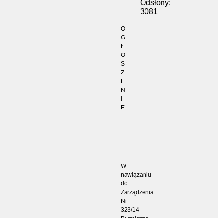
Odsłony:
3081
O
G
Ł
O
S
Z
E
N
I
E
W
nawiązaniu
do
Zarządzenia
Nr
323/14