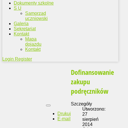
Dokumenty szkolne
S U
Samorząd
uczniowski
Galeria
Sekretariat
Kontakt
Mapa
dojazdu
Kontakt
Login
Register
Dofinansowanie
zakupu
podręczników
Szczegóły
Utworzono:
Drukuj
27
E-mail
sierpień
2014