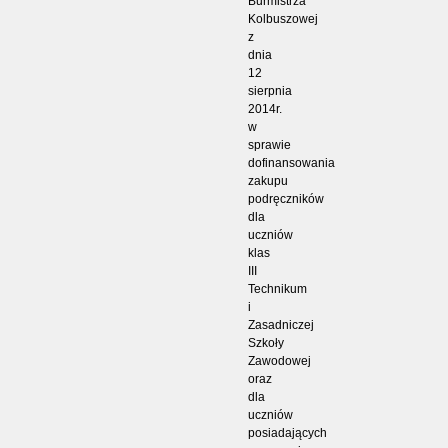
Burmistrza
Kolbuszowej
z
dnia
12
sierpnia
2014r.
w
sprawie
dofinansowania
zakupu
podręczników
dla
uczniów
klas
III
Technikum
i
Zasadniczej
Szkoły
Zawodowej
oraz
dla
uczniów
posiadających