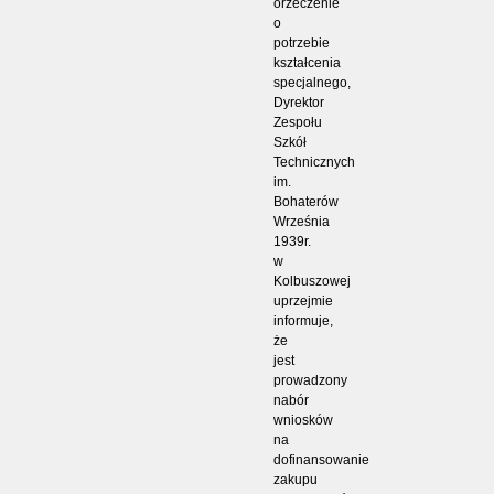
orzeczenie
o
potrzebie
kształcenia
specjalnego,
Dyrektor
Zespołu
Szkół
Technicznych
im.
Bohaterów
Września
1939r.
w
Kolbuszowej
uprzejmie
informuje,
że
jest
prowadzony
nabór
wniosków
na
dofinansowanie
zakupu