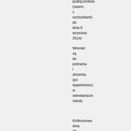
podręczników
(razem
z
rachunkami)
do
dnia 9
września
2014r.
Wnioski
są
do
pobrania
i
złożenia
(po
wypełnieniu)
w
sekretariacie
szkoły.
Kolbuszowa
dnia