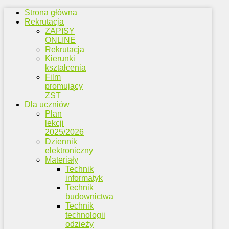
Strona główna
Rekrutacja
ZAPISY
ONLINE
Rekrutacja
Kierunki
kształcenia
Film
promujący
ZST
Dla uczniów
Plan
lekcji
2025/2026
Dziennik
elektroniczny
Materiały
Technik
informatyk
Technik
budownictwa
Technik
technologii
odzieży