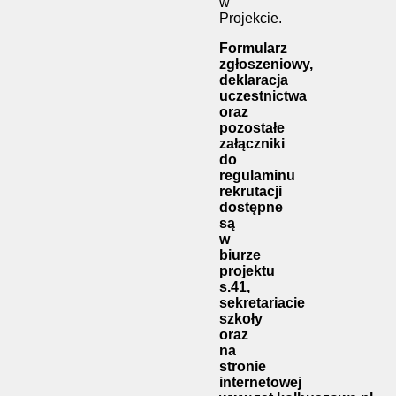
w
Projekcie.
Formularz
zgłoszeniowy,
deklaracja
uczestnictwa
oraz
pozostałe
załączniki
do
regulaminu
rekrutacji
dostępne
są
w
biurze
projektu
s.41,
sekretariacie
szkoły
oraz
na
stronie
internetowej