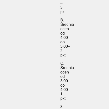
–
3
pkt.
B.
Średnia
ocen
od
4,00
do
5,00–
2
pkt.
C.
Średnia
ocen
od
3,00
do
4,00–
1
pkt.
3.