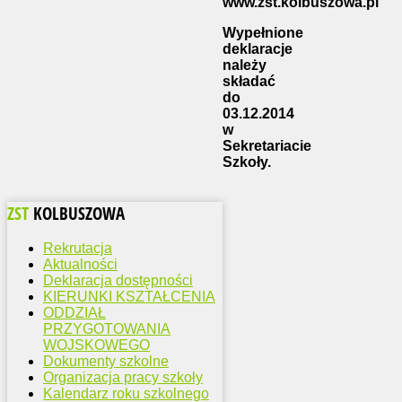
www.zst.kolbuszowa.pl
Wypełnione
deklaracje
należy
składać
do
03.12.2014
w
Sekretariacie
Szkoły.
ZST
KOLBUSZOWA
Rekrutacja
Aktualności
Deklaracja dostępności
KIERUNKI KSZTAŁCENIA
ODDZIAŁ
PRZYGOTOWANIA
WOJSKOWEGO
Dokumenty szkolne
Organizacja pracy szkoły
Kalendarz roku szkolnego