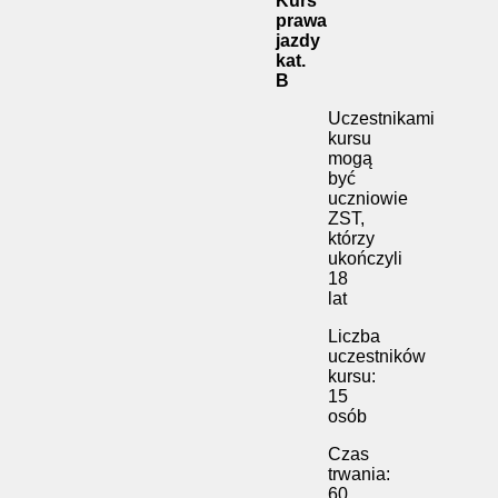
Kurs
prawa
jazdy
kat.
B
Uczestnikami
kursu
mogą
być
uczniowie
ZST,
którzy
ukończyli
18
lat
Liczba
uczestników
kursu:
15
osób
Czas
trwania:
60