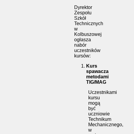
Dyrektor
Zespołu
Szkół
Technicznych
w
Kolbuszowej
ogłasza
nabór
uczestników
kursów:
Kurs
spawacza
metodami
TIG/MAG
Uczestnikami
kursu
mogą
być
uczniowie
Technikum
Mechanicznego,
w