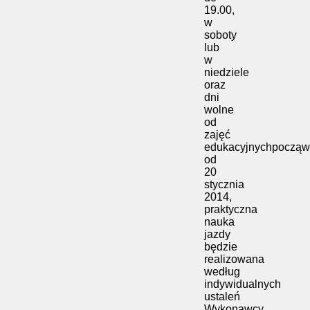
19.00,
w
soboty
lub
w
niedziele
oraz
dni
wolne
od
zajęć
edukacyjnychpocząw
od
20
stycznia
2014,
praktyczna
nauka
jazdy
będzie
realizowana
według
indywidualnych
ustaleń
Wykonawcy