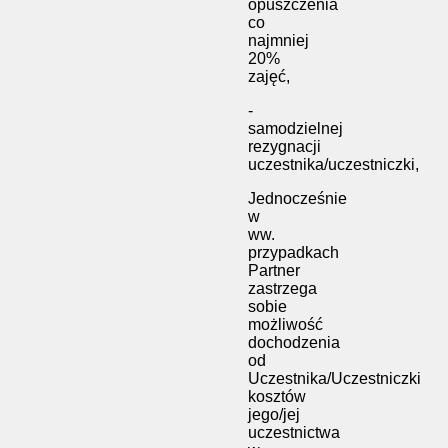
opuszczenia
co
najmniej
20%
zajęć,
-
samodzielnej
rezygnacji
uczestnika/uczestniczki,
Jednocześnie
w
ww.
przypadkach
Partner
zastrzega
sobie
możliwość
dochodzenia
od
Uczestnika/Uczestniczki
kosztów
jego/jej
uczestnictwa