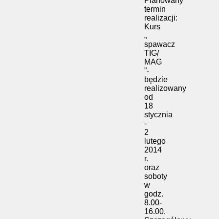
Planowany
termin
realizacji:
Kurs
„
spawacz
TIG/
MAG
”-
będzie
realizowany
od
18
stycznia
-
2
lutego
2014
r.
oraz
soboty
w
godz.
8.00-
16.00.