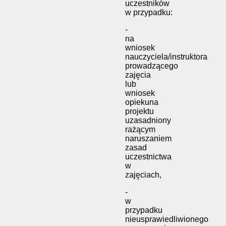
uczestników
w przypadku:
-
na
wniosek
nauczyciela/instruktora
prowadzącego
zajęcia
lub
wniosek
opiekuna
projektu
uzasadniony
rażącym
naruszaniem
zasad
uczestnictwa
w
zajęciach,
-
w
przypadku
nieusprawiedliwionego