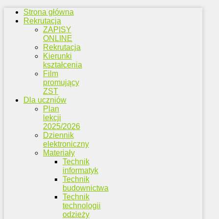
Strona główna
Rekrutacja
ZAPISY
ONLINE
Rekrutacja
Kierunki
kształcenia
Film
promujący
ZST
Dla uczniów
Plan
lekcji
2025/2026
Dziennik
elektroniczny
Materiały
Technik
informatyk
Technik
budownictwa
Technik
technologii
odzieży