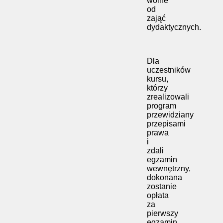
wolne
od
zająć
dydaktycznych.
Dla
uczestników
kursu,
którzy
zrealizowali
program
przewidziany
przepisami
prawa
i
zdali
egzamin
wewnętrzny,
dokonana
zostanie
opłata
za
pierwszy
egzamin