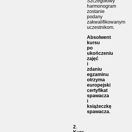
Szczegółowy
harmonogram
zostanie
podany
zakwalifikowanym
uczestnikom.
Absolwent
kursu
po
ukończeniu
zajęć
i
zdaniu
egzaminu
otrzyma
europejski
certyfikat
spawacza
i
książeczkę
spawacza.
2
.