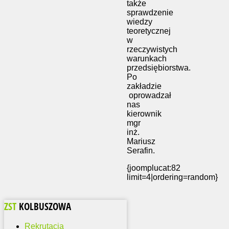
także
sprawdzenie
wiedzy
teoretycznej
w
rzeczywistych
warunkach
przedsiębiorstwa.
Po
zakładzie
oprowadzał
nas
kierownik
mgr
inż.
Mariusz
Serafin.
{joomplucat:82
limit=4|ordering=random}
ZST
KOLBUSZOWA
Rekrutacja