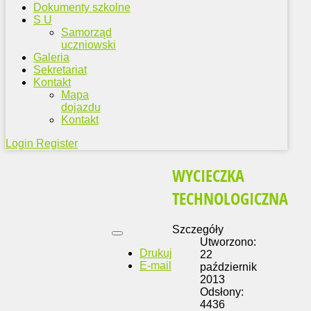
Dokumenty szkolne
S U
Samorząd
uczniowski
Galeria
Sekretariat
Kontakt
Mapa
dojazdu
Kontakt
Login
Register
WYCIECZKA
TECHNOLOGICZNA
Szczegóły
Utworzono:
Drukuj
22
E-mail
październik
2013
Odsłony:
4436