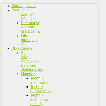
Strona główna
Rekrutacja
ZAPISY
ONLINE
Rekrutacja
Kierunki
kształcenia
Film
promujący
ZST
Dla uczniów
Plan
lekcji
2025/2026
Dziennik
elektroniczny
Materiały
Technik
informatyk
Technik
budownictwa
Technik
technologii
odzieży