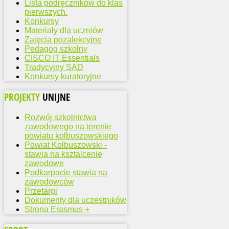
Lista podręczników do klas
pierwszych.
Konkursy
Materiały dla uczniów
Zajęcia pozalekcyjne
Pedagog szkolny
CISCO IT Essentials
Tradycyjny SAD
Konkursy kuratoryjne
PROJEKTY
UNIJNE
Rozwój szkolnictwa
zawodowego na terenie
powiatu kolbuszowskiego
Powiat Kolbuszowski -
stawia na ksztalcenie
zawodowe
Podkarpacie stawia na
zawodowców
Przetargi
Dokumenty dla uczestników
Strona Erasmus +