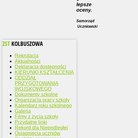
lepsze
oceny.
Samorząd
Uczniowski
ZST
KOLBUSZOWA
Rekrutacja
Aktualności
Deklaracja dostępności
KIERUNKI KSZTAŁCENIA
ODDZIAŁ
PRZYGOTOWANIA
WOJSKOWEGO
Dokumenty szkolne
Organizacja pracy szkoły
Kalendarz roku szkolnego
Galeria
Filmy z życia szkoły
Przydatne linki
Rekord dla Niepodległej
Osiągnięcia uczniów