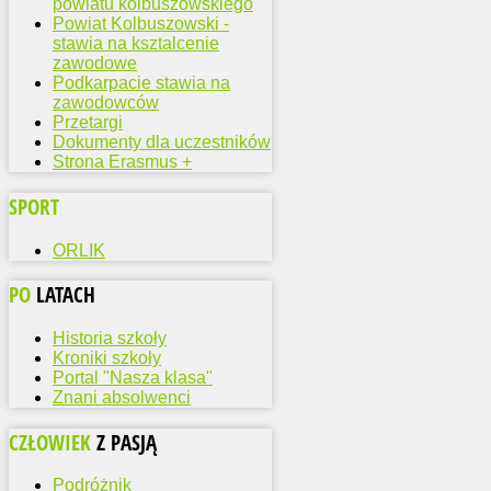
powiatu kolbuszowskiego
Powiat Kolbuszowski -
stawia na ksztalcenie
zawodowe
Podkarpacie stawia na
zawodowców
Przetargi
Dokumenty dla uczestników
Strona Erasmus +
SPORT
ORLIK
PO
LATACH
Historia szkoły
Kroniki szkoły
Portal "Nasza klasa"
Znani absolwenci
CZŁOWIEK
Z PASJĄ
Podróżnik