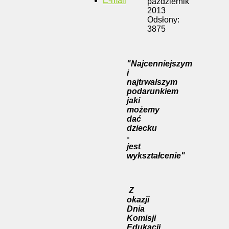
E-mail
październik
2013
Odsłony:
3875
"Najcenniejszym
i
najtrwalszym
podarunkiem
jaki
możemy
dać
dziecku
-
jest
wykształcenie"
Z
okazji
Dnia
Komisji
Edukacji