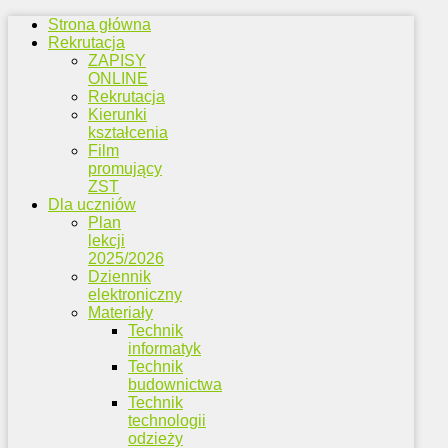
Strona główna
Rekrutacja
ZAPISY
ONLINE
Rekrutacja
Kierunki
kształcenia
Film
promujący
ZST
Dla uczniów
Plan
lekcji
2025/2026
Dziennik
elektroniczny
Materiały
Technik
informatyk
Technik
budownictwa
Technik
technologii
odzieży