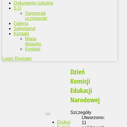
Dokumenty szkolne
S U
Samorząd
uczniowski
Galeria
Sekretariat
Kontakt
Mapa
dojazdu
Kontakt
Login
Register
Dzień
Komisji
Edukacji
Narodowej
Szczegóły
Utworzono:
Drukuj
11