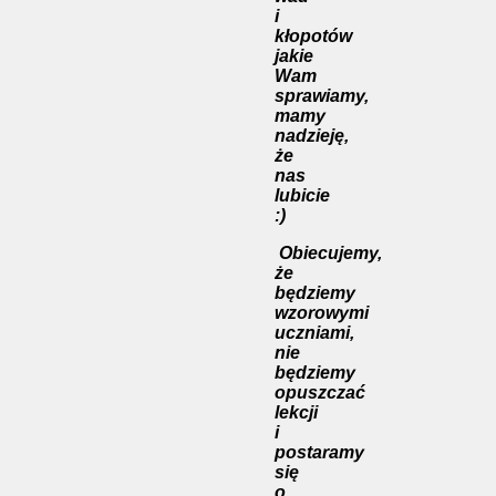
i
kłopotów
jakie
Wam
sprawiamy,
mamy
nadzieję,
że
nas
lubicie
:)
Obiecujemy,
że
będziemy
wzorowymi
uczniami,
nie
będziemy
opuszczać
lekcji
i
postaramy
się
o