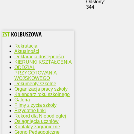
Odsłony:
344
ZST
KOLBUSZOWA
Rekrutacja
Aktualności
Deklaracja dostępności
KIERUNKI KSZTAŁCENIA
ODDZIAŁ
PRZYGOTOWANIA
WOJSKOWEGO
Dokumenty szkolne
Organizacja pracy szkoły
Kalendarz roku szkolnego
Galeria
Filmy z życia szkoły
Przydatne linki
Rekord dla Niepodległej
Osiągnięcia uczniów
Kontakty zagraniczne
Grono Pedagogiczne