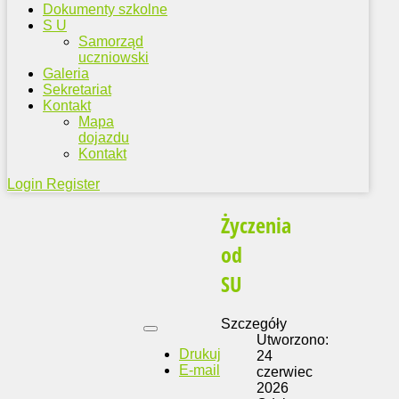
Dokumenty szkolne
S U
Samorząd
uczniowski
Galeria
Sekretariat
Kontakt
Mapa
dojazdu
Kontakt
Login
Register
Życzenia
od
SU
Szczegóły
Utworzono:
Drukuj
24
E-mail
czerwiec
2026