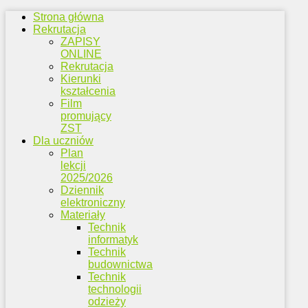
Strona główna
Rekrutacja
ZAPISY
ONLINE
Rekrutacja
Kierunki
kształcenia
Film
promujący
ZST
Dla uczniów
Plan
lekcji
2025/2026
Dziennik
elektroniczny
Materiały
Technik
informatyk
Technik
budownictwa
Technik
technologii
odzieży