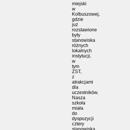
miejski
w
Kolbuszowej,
gdzie
już
rozstawione
były
stanowiska
różnych
lokalnych
instytucji,
w
tym
ZST,
z
atrakcjami
dla
uczestników.
Nasza
szkoła
miała
do
dyspozycji
cztery
stanowiska,