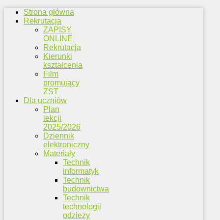
Strona główna
Rekrutacja
ZAPISY
ONLINE
Rekrutacja
Kierunki
kształcenia
Film
promujący
ZST
Dla uczniów
Plan
lekcji
2025/2026
Dziennik
elektroniczny
Materiały
Technik
informatyk
Technik
budownictwa
Technik
technologii
odzieży