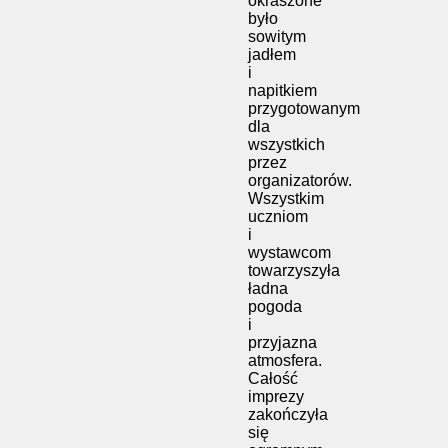
okraszone
było
sowitym
jadłem
i
napitkiem
przygotowanym
dla
wszystkich
przez
organizatorów.
Wszystkim
uczniom
i
wystawcom
towarzyszyła
ładna
pogoda
i
przyjazna
atmosfera.
Całość
imprezy
zakończyła
się