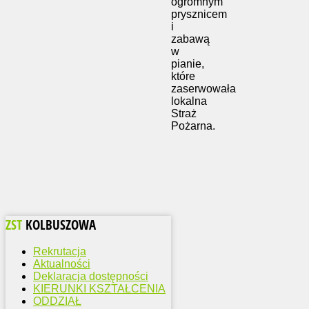
ogromnym
prysznicem
i
zabawą
w
pianie,
które
zaserwowała
lokalna
Straż
Pożarna.
ZST
KOLBUSZOWA
Rekrutacja
Aktualności
Deklaracja dostępności
KIERUNKI KSZTAŁCENIA
ODDZIAŁ