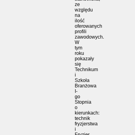
ze
względu
na
ilość
oferowanych
profili
zawodowych.
W
tym
roku
pokazały
się
Technikum
i
Szkoła
Branżowa
I-
go
Stopnia
o
kierunkach:
technik
fryzjerstwa
i
Fryzjer,