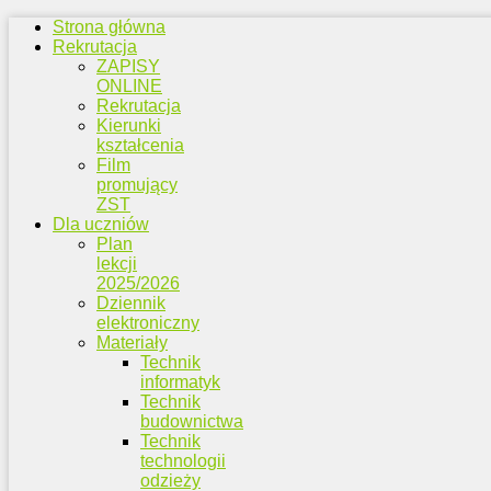
Strona główna
Rekrutacja
ZAPISY
ONLINE
Rekrutacja
Kierunki
kształcenia
Film
promujący
ZST
Dla uczniów
Plan
lekcji
2025/2026
Dziennik
elektroniczny
Materiały
Technik
informatyk
Technik
budownictwa
Technik
technologii
odzieży