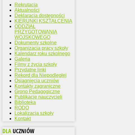
Rekrutacja
Aktualności
Deklaracja dostępności
KIERUNKI KSZTAŁCENIA
ODDZIAŁ
PRZYGOTOWANIA
WOJSKOWEGO
Dokumenty szkolne
Organizacja pracy szkoły
Kalendarz roku szkolnego
Galeria
Filmy z życia szkoły
Przydatne linki
Rekord dla Niepodległej
Osiągnięcia uczniów
Kontakty zagraniczne
Grono Pedagogiczne
Publikacje nauczycieli
Biblioteka
RODO
Lokalizacja szkoły
Kontakt
DLA
UCZNIÓW