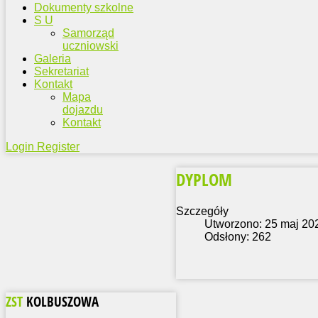
Dokumenty szkolne
S U
Samorząd
uczniowski
Galeria
Sekretariat
Kontakt
Mapa
dojazdu
Kontakt
Login
Register
DYPLOM
Szczegóły
Utworzono: 25 maj 20
Odsłony: 262
ZST
KOLBUSZOWA