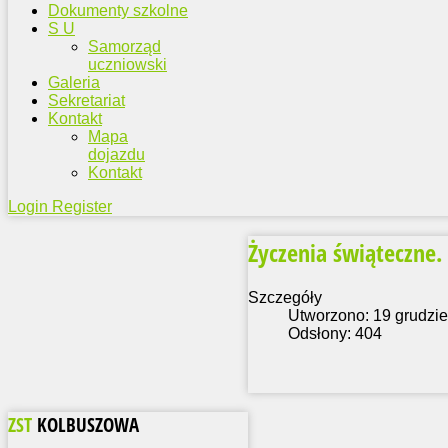
Dokumenty szkolne
S U
Samorząd
uczniowski
Galeria
Sekretariat
Kontakt
Mapa
dojazdu
Kontakt
Login
Register
Życzenia świąteczne.
Szczegóły
Utworzono: 19 grudzi
Odsłony: 404
ZST
KOLBUSZOWA