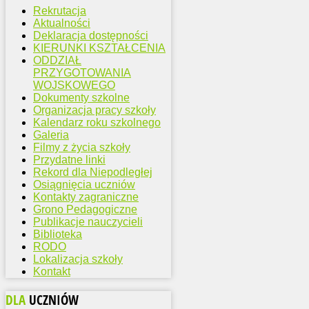
Rekrutacja
Aktualności
Deklaracja dostępności
KIERUNKI KSZTAŁCENIA
ODDZIAŁ
PRZYGOTOWANIA
WOJSKOWEGO
Dokumenty szkolne
Organizacja pracy szkoły
Kalendarz roku szkolnego
Galeria
Filmy z życia szkoły
Przydatne linki
Rekord dla Niepodległej
Osiągnięcia uczniów
Kontakty zagraniczne
Grono Pedagogiczne
Publikacje nauczycieli
Biblioteka
RODO
Lokalizacja szkoły
Kontakt
DLA
UCZNIÓW