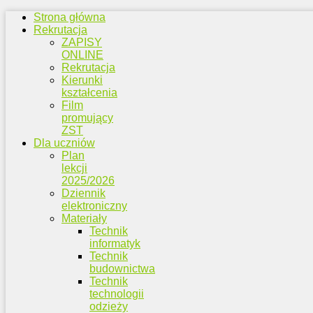
Strona główna
Rekrutacja
ZAPISY
ONLINE
Rekrutacja
Kierunki
kształcenia
Film
promujący
ZST
Dla uczniów
Plan
lekcji
2025/2026
Dziennik
elektroniczny
Materiały
Technik
informatyk
Technik
budownictwa
Technik
technologii
odzieży