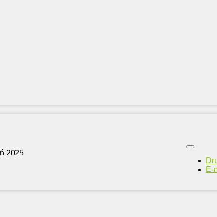
eń 2025
Dr
E-m