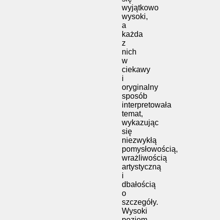
wyjątkowo
wysoki,
a
każda
z
nich
w
ciekawy
i
oryginalny
sposób
interpretowała
temat,
wykazując
się
niezwykłą
pomysłowością,
wrażliwością
artystyczną
i
dbałością
o
szczegóły.
Wysoki
poziom