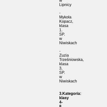
w
Lipnicy
-
Mykoła
Kopacz,
klasa
1.
SP.
w
Niwiskach
-
Zuzia
Trześniowska,
klasa
3,
SP.
w
Niwiskach
3.Kategoria:
klasy
4-
8