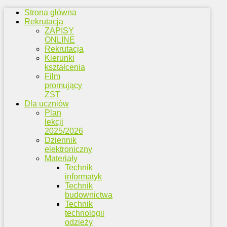
Strona główna
Rekrutacja
ZAPISY
ONLINE
Rekrutacja
Kierunki
kształcenia
Film
promujący
ZST
Dla uczniów
Plan
lekcji
2025/2026
Dziennik
elektroniczny
Materiały
Technik
informatyk
Technik
budownictwa
Technik
technologii
odzieży