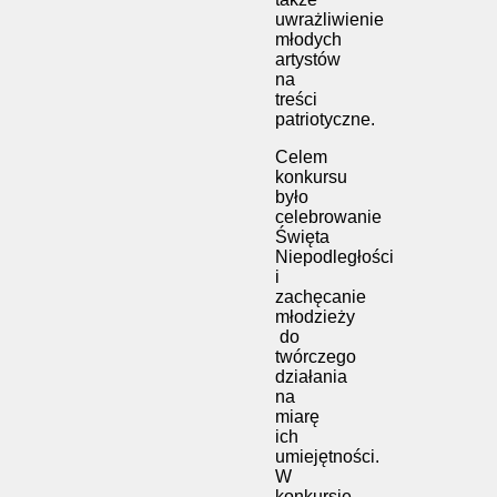
uwrażliwienie
młodych
artystów
na
treści
patriotyczne.
Celem
konkursu
było
celebrowanie
Święta
Niepodległości
i
zachęcanie
młodzieży
do
twórczego
działania
na
miarę
ich
umiejętności.
W
konkursie