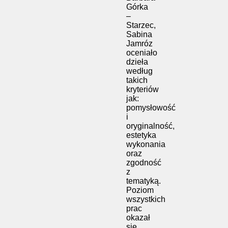
Górka
–
Starzec,
Sabina
Jamróz
oceniało
dzieła
według
takich
kryteriów
jak:
pomysłowość
i
oryginalność,
estetyka
wykonania
oraz
zgodność
z
tematyką.
Poziom
wszystkich
prac
okazał
się