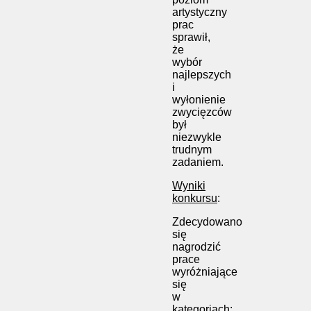
artystyczny
prac
sprawił,
że
wybór
najlepszych
i
wyłonienie
zwycięzców
był
niezwykle
trudnym
zadaniem.
Wyniki
konkursu
:
Zdecydowano
się
nagrodzić
prace
wyróżniające
się
w
kategoriach: