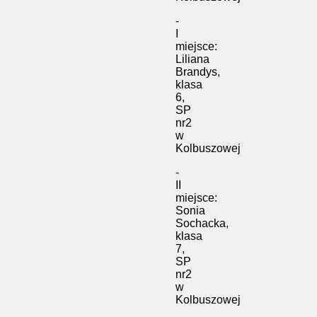
-
I
miejsce:
Liliana
Brandys,
klasa
6,
SP
nr2
w
Kolbuszowej
-
II
miejsce:
Sonia
Sochacka,
klasa
7,
SP
nr2
w
Kolbuszowej