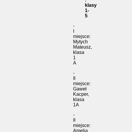
klasy
1-
5
-
I
miejsce:
Mytych
Mateusz,
klasa
1
A
-
II
miejsce:
Gaweł
Kacper,
klasa
1A
-
II
miejsce:
Amelia