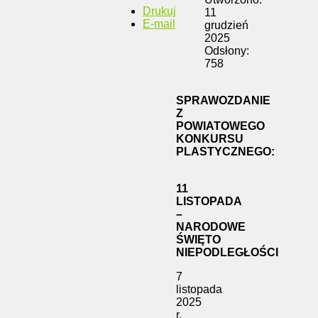
Drukuj
11
E-mail
grudzień
2025
Odsłony:
758
SPRAWOZDANIE
Z
POWIATOWEGO
KONKURSU
PLASTYCZNEGO:
11
LISTOPADA
–
NARODOWE
ŚWIĘTO
NIEPODLEGŁOŚCI
7
listopada
2025
r.