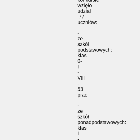
wzięło
udział
77
uczniów:
-
ze
szkół
podstawowych:
klas
0-
I
-
VIII
-
53
prac
-
ze
szkół
ponadpodstawowych:
klas
I
-