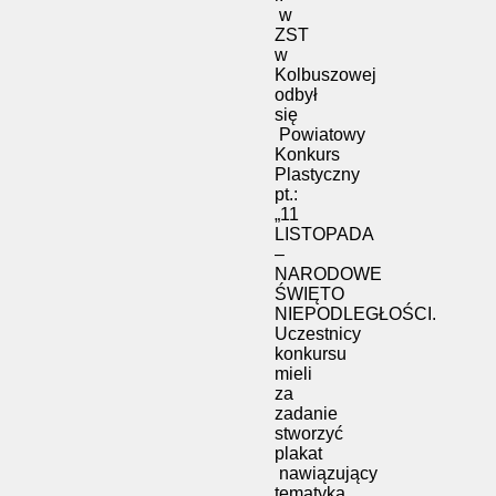
w
ZST
w
Kolbuszowej
odbył
się
Powiatowy
Konkurs
Plastyczny
pt.:
„11
LISTOPADA
–
NARODOWE
ŚWIĘTO
NIEPODLEGŁOŚCI.
Uczestnicy
konkursu
mieli
za
zadanie
stworzyć
plakat
nawiązujący
tematyką