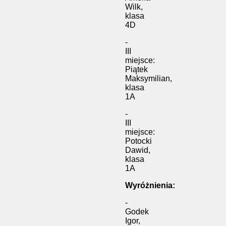
Wilk,
klasa
4D
-
III
miejsce:
Piątek
Maksymilian,
klasa
1A
-
III
miejsce:
Potocki
Dawid,
klasa
1A
Wyróżnienia:
-
Godek
Igor,