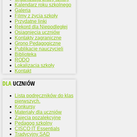
Kalendarz roku szkolnego
Galeria
Filmy z życia szkoły
Przydatne linki
Rekord dla Niepodległej
Osiągnięcia uczniów
Kontakty zagraniczne
Grono Pedagogiczne
Publikacje nauczycieli
Biblioteka
RODO
Lokalizacja szkoły
Kontakt
DLA
UCZNIÓW
Lista podręczników do klas
pierwszych.
Konkursy
Materiały dla uczniów
Zajęcia pozalekcyjne
Pedagog szkolny
CISCO IT Essentials
Tradycyjny SAD