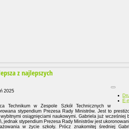
lepsza z najlepszych
eń 2025
Dr
E-m
ica Technikum w Zespole Szkół Technicznych w
rowana stypendium Prezesa Rady Ministrów. Jest to presti
wybitnymi osiągnięciami naukowymi. Gabriela już wcześniej 
eń, jednak stypendium Prezesa Rady Ministrów jest ukoronowa
gażowania w życie szkoły. Prócz znakomitej średniej Gabr