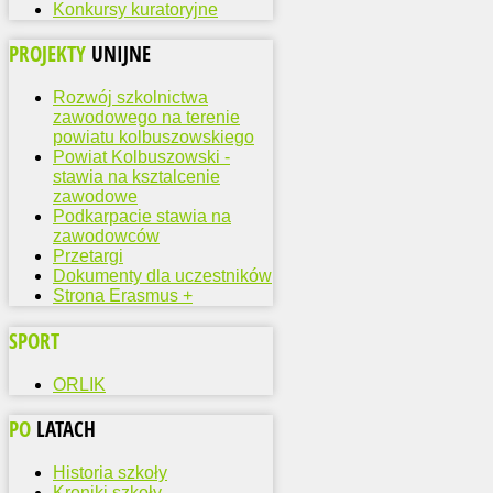
Konkursy kuratoryjne
PROJEKTY
UNIJNE
Rozwój szkolnictwa
zawodowego na terenie
powiatu kolbuszowskiego
Powiat Kolbuszowski -
stawia na ksztalcenie
zawodowe
Podkarpacie stawia na
zawodowców
Przetargi
Dokumenty dla uczestników
Strona Erasmus +
SPORT
ORLIK
PO
LATACH
Historia szkoły
Kroniki szkoły