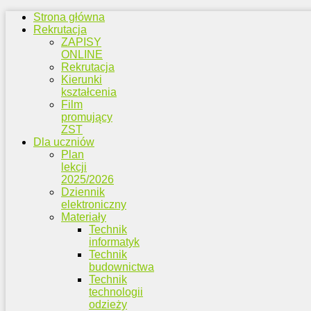
Strona główna
Rekrutacja
ZAPISY
ONLINE
Rekrutacja
Kierunki
kształcenia
Film
promujący
ZST
Dla uczniów
Plan
lekcji
2025/2026
Dziennik
elektroniczny
Materiały
Technik
informatyk
Technik
budownictwa
Technik
technologii
odzieży