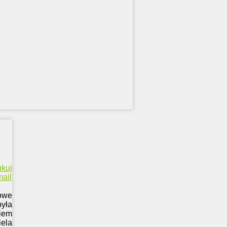
ukuj
ail
żowe
była
niem
iela