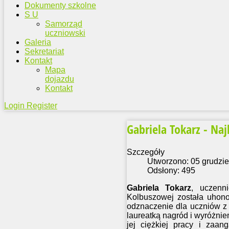
Dokumenty szkolne
S U
Samorząd
uczniowski
Galeria
Sekretariat
Kontakt
Mapa
dojazdu
Kontakt
Login
Register
Gabriela Tokarz - Naj
Szczegóły
Utworzono: 05 grudzi
Odsłony: 495
Gabriela Tokarz
, uczenn
Kolbuszowej została uhono
odznaczenie dla uczniów z 
laureatką nagród i wyróżni
jej ciężkiej pracy i zaan