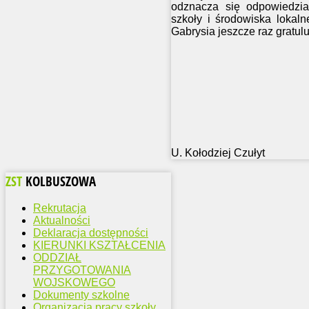
odznacza się odpowiedzia
szkoły i środowiska lokal
Gabrysia jeszcze raz gratu
U. Kołodziej Czułyt
ZST
KOLBUSZOWA
Rekrutacja
Aktualności
Deklaracja dostępności
KIERUNKI KSZTAŁCENIA
ODDZIAŁ
PRZYGOTOWANIA
WOJSKOWEGO
Dokumenty szkolne
Organizacja pracy szkoły