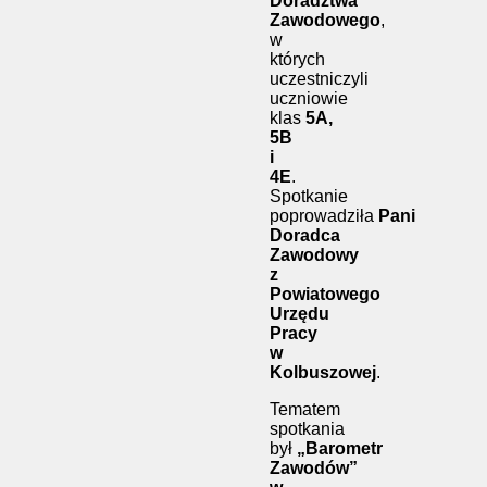
Doradztwa
Zawodowego
,
w
których
uczestniczyli
uczniowie
klas
5A,
5B
i
4E
.
Spotkanie
poprowadziła
Pani
Doradca
Zawodowy
z
Powiatowego
Urzędu
Pracy
w
Kolbuszowej
.
Tematem
spotkania
był
„Barometr
Zawodów”