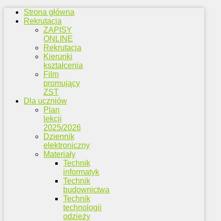
Strona główna
Rekrutacja
ZAPISY
ONLINE
Rekrutacja
Kierunki
kształcenia
Film
promujący
ZST
Dla uczniów
Plan
lekcji
2025/2026
Dziennik
elektroniczny
Materiały
Technik
informatyk
Technik
budownictwa
Technik
technologii
odzieży