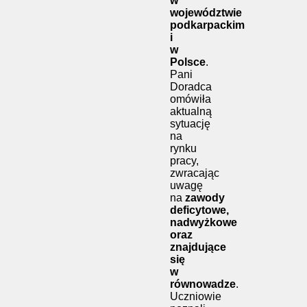
w
województwie
podkarpackim
i
w
Polsce
.
Pani
Doradca
omówiła
aktualną
sytuację
na
rynku
pracy,
zwracając
uwagę
na
zawody
deficytowe,
nadwyżkowe
oraz
znajdujące
się
w
równowadze
.
Uczniowie