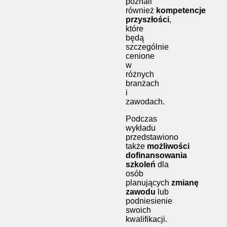
poznali
również
kompetencje
przyszłości
,
które
będą
szczególnie
cenione
w
różnych
branżach
i
zawodach.
Podczas
wykładu
przedstawiono
także
możliwości
dofinansowania
szkoleń
dla
osób
planujących
zmianę
zawodu
lub
podniesienie
swoich
kwalifikacji.