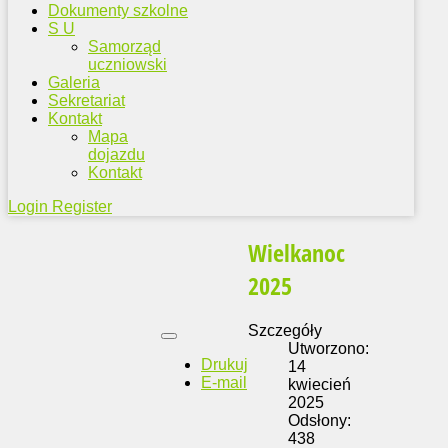
Dokumenty szkolne
S U
Samorząd
uczniowski
Galeria
Sekretariat
Kontakt
Mapa
dojazdu
Kontakt
Login
Register
Wielkanoc
2025
Szczegóły
Utworzono:
Drukuj
14
E-mail
kwiecień
2025
Odsłony:
438