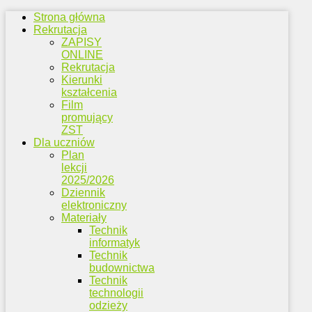
Strona główna
Rekrutacja
ZAPISY
ONLINE
Rekrutacja
Kierunki
kształcenia
Film
promujący
ZST
Dla uczniów
Plan
lekcji
2025/2026
Dziennik
elektroniczny
Materiały
Technik
informatyk
Technik
budownictwa
Technik
technologii
odzieży