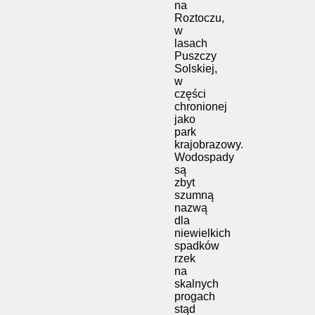
na
Roztoczu,
w
lasach
Puszczy
Solskiej,
w
części
chronionej
jako
park
krajobrazowy.
Wodospady
są
zbyt
szumną
nazwą
dla
niewielkich
spadków
rzek
na
skalnych
progach
stąd