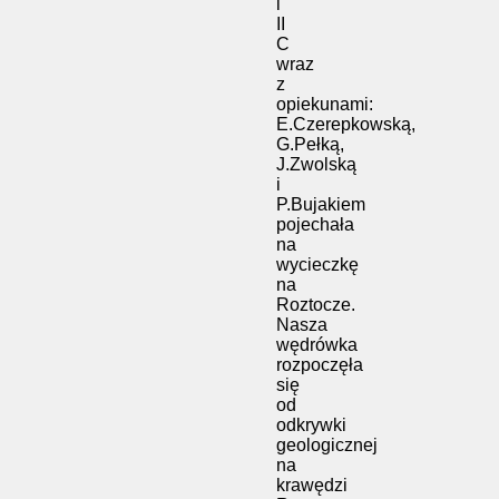
i
II
C
wraz
z
opiekunami:
E.Czerepkowską,
G.Pełką,
J.Zwolską
i
P.Bujakiem
pojechała
na
wycieczkę
na
Roztocze.
Nasza
wędrówka
rozpoczęła
się
od
odkrywki
geologicznej
na
krawędzi