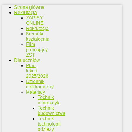
Strona główna
Rekrutacja
ZAPISY
ONLINE
Rekrutacja
Kierunki
kształcenia
Film
promujący
ZST
Dla uczniów
Plan
lekcji
2025/2026
Dziennik
elektroniczny
Materiały
Technik
informatyk
Technik
budownictwa
Technik
technologii
odzieży