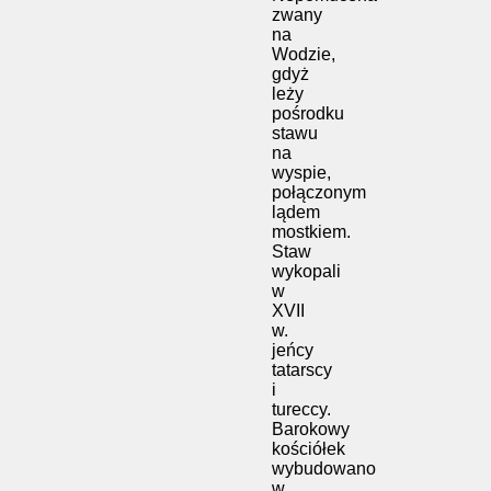
zwany
na
Wodzie,
gdyż
leży
pośrodku
stawu
na
wyspie,
połączonym
lądem
mostkiem.
Staw
wykopali
w
XVII
w.
jeńcy
tatarscy
i
tureccy.
Barokowy
kościółek
wybudowano
w