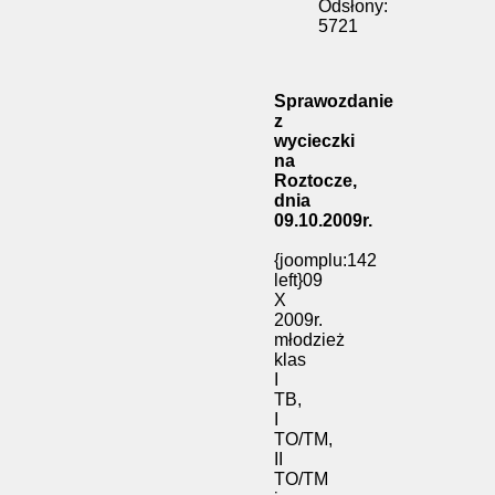
Odsłony:
5721
Sprawozdanie
z
wycieczki
na
Roztocze,
dnia
09.10.2009r.
{joomplu:142
left}09
X
2009r.
młodzież
klas
I
TB,
I
TO/TM,
II
TO/TM