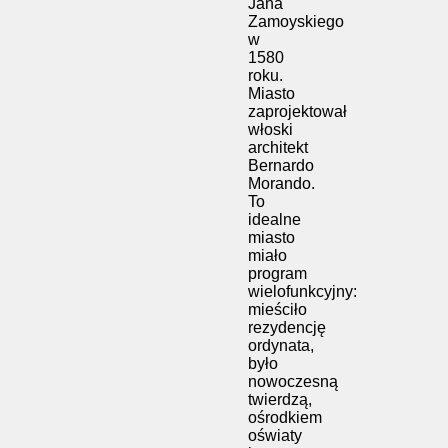
Jana
Zamoyskiego
w
1580
roku.
Miasto
zaprojektował
włoski
architekt
Bernardo
Morando.
To
idealne
miasto
miało
program
wielofunkcyjny:
mieściło
rezydencję
ordynata,
było
nowoczesną
twierdzą,
ośrodkiem
oświaty