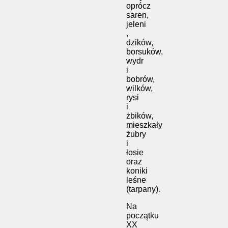
oprócz
saren,
jeleni
,
dzików,
borsuków,
wydr
i
bobrów,
wilków,
rysi
i
żbików,
mieszkały
żubry
i
łosie
oraz
koniki
leśne
(tarpany).
Na
początku
XX