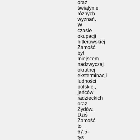
oraz
świątynie
różnych
wyznań.
W
czasie
okupacji
hitlerowskiej
Zamość
był
miejscem
nadzwyczaj
okrutnej
eksterminacji
ludności
polskiej,
jeńców
radzieckich
oraz
Żydów.
Dziś
Zamość
to
67,5-
tys