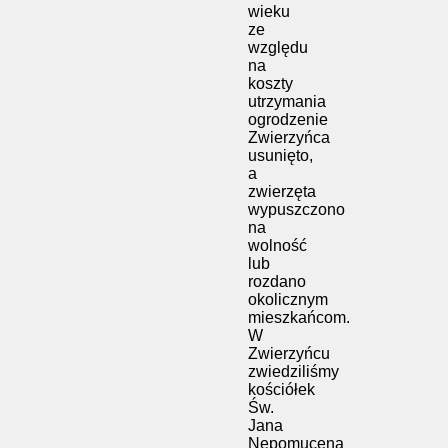
wieku
ze
względu
na
koszty
utrzymania
ogrodzenie
Zwierzyńca
usunięto,
a
zwierzęta
wypuszczono
na
wolność
lub
rozdano
okolicznym
mieszkańcom.
W
Zwierzyńcu
zwiedziliśmy
kościółek
Św.
Jana
Nepomucena