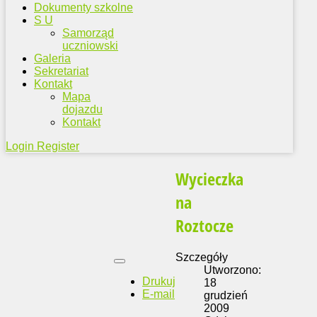
Dokumenty szkolne
S U
Samorząd
uczniowski
Galeria
Sekretariat
Kontakt
Mapa
dojazdu
Kontakt
Login
Register
Wycieczka
na
Roztocze
Szczegóły
Utworzono:
Drukuj
18
E-mail
grudzień
2009