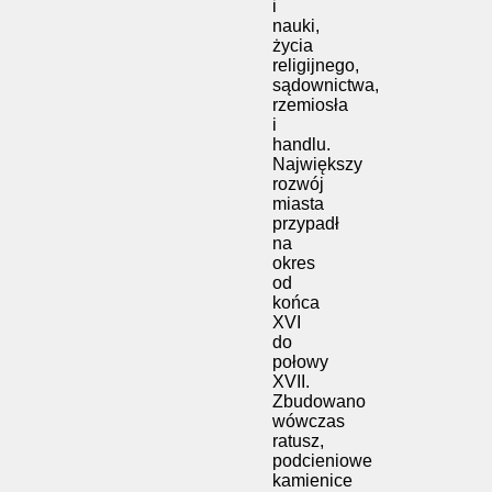
i
nauki,
życia
religijnego,
sądownictwa,
rzemiosła
i
handlu.
Największy
rozwój
miasta
przypadł
na
okres
od
końca
XVI
do
połowy
XVII.
Zbudowano
wówczas
ratusz,
podcieniowe
kamienice