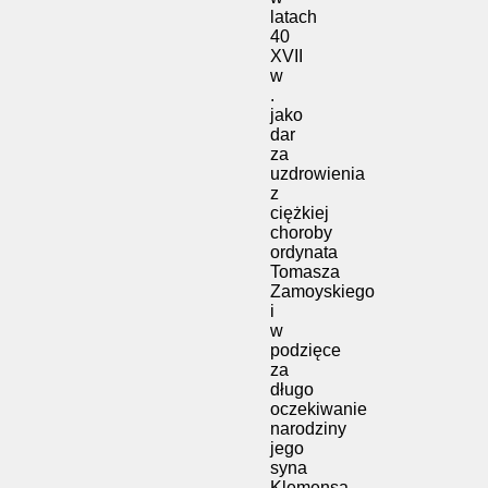
latach
40
XVII
w
.
jako
dar
za
uzdrowienia
z
ciężkiej
choroby
ordynata
Tomasza
Zamoyskiego
i
w
podzięce
za
długo
oczekiwanie
narodziny
jego
syna
Klemensa.