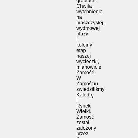
groblach.
Chwila
wytchnienia
na
piaszczystej,
wydmowej
plaży
i
kolejny
etap
naszej
wycieczki,
mianowicie
Zamość.
W
Zamościu
zwiedziliśmy
Katedrę
i
Rynek
Wielki.
Zamość
został
założony
przez