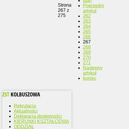
start
Strona
Poprzedni
267 z
artykuł
275
262
263
264
265
266
267
268
269
270
271
Następny
artykuł
koniec
ZST
KOLBUSZOWA
Rekrutacja
Aktualności
Deklaracja dostępności
KIERUNKI KSZTAŁCENIA
ODDZIAŁ