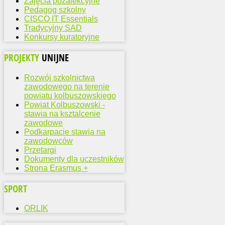
Zajęcia pozalekcyjne
Pedagog szkolny
CISCO IT Essentials
Tradycyjny SAD
Konkursy kuratoryjne
PROJEKTY
UNIJNE
Rozwój szkolnictwa
zawodowego na terenie
powiatu kolbuszowskiego
Powiat Kolbuszowski -
stawia na ksztalcenie
zawodowe
Podkarpacie stawia na
zawodowców
Przetargi
Dokumenty dla uczestników
Strona Erasmus +
SPORT
ORLIK