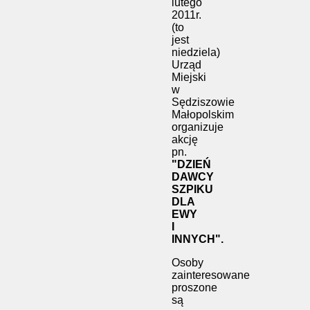
lutego
2011r.
(to
jest
niedziela)
Urząd
Miejski
w
Sędziszowie
Małopolskim
organizuje
akcję
pn.
"DZIEŃ
DAWCY
SZPIKU
DLA
EWY
I
INNYCH".
Osoby
zainteresowane
proszone
są