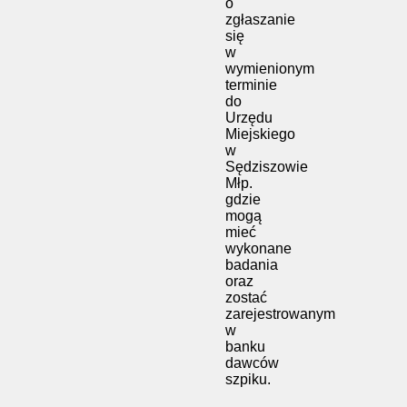
o
zgłaszanie
się
w
wymienionym
terminie
do
Urzędu
Miejskiego
w
Sędziszowie
Młp.
gdzie
mogą
mieć
wykonane
badania
oraz
zostać
zarejestrowanym
w
banku
dawców
szpiku.