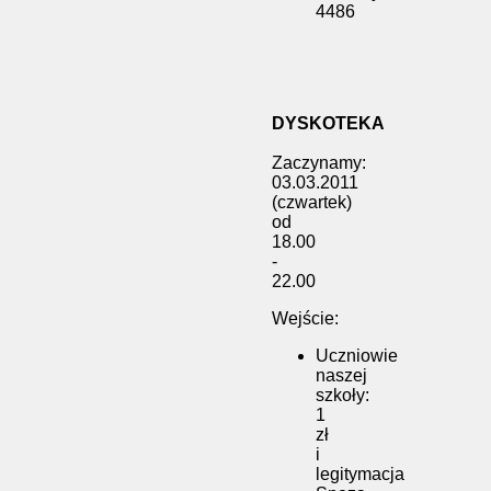
4486
DYSKOTEKA
Zaczynamy:
03.03.2011
(czwartek)
od
18.00
-
22.00
Wejście:
Uczniowie
naszej
szkoły:
1
zł
i
legitymacja