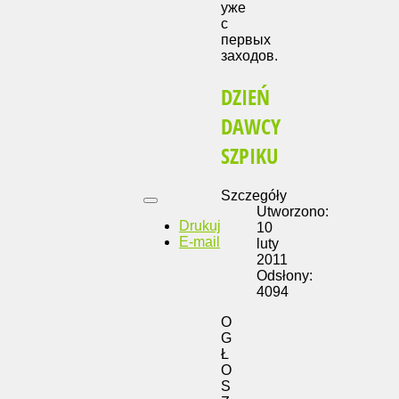
уже
с
первых
заходов.
DZIEŃ
DAWCY
SZPIKU
Szczegóły
Utworzono:
Drukuj
10
E-mail
luty
2011
Odsłony:
4094
O
G
Ł
O
S