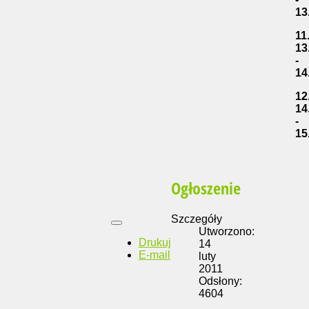
13
11
13
-
14
12
14
-
15
Ogłoszenie
Szczegóły
Utworzono:
Drukuj
14
E-mail
luty
2011
Odsłony:
4604