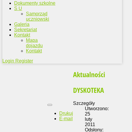
Dokumenty szkolne
S U
Samorząd
uczniowski
Galeria
Sekretariat
Kontakt
Mapa
dojazdu
Kontakt
Login
Register
Aktualności
DYSKOTEKA
Szczegóły
Utworzono:
Drukuj
25
E-mail
luty
2011
Odsłony: