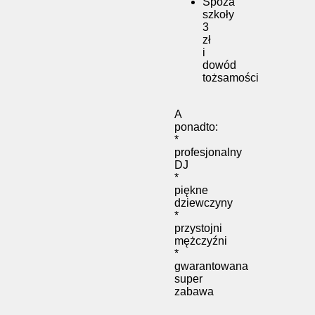
Spoza
szkoły
3
zł
i
dowód
tożsamości
A
ponadto:
*
profesjonalny
DJ
*
piękne
dziewczyny
*
przystojni
mężczyźni
*
gwarantowana
super
zabawa