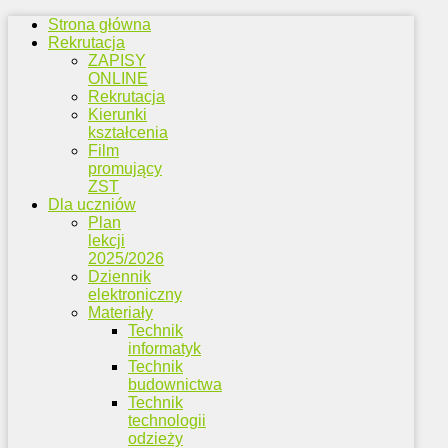
Strona główna
Rekrutacja
ZAPISY
ONLINE
Rekrutacja
Kierunki
kształcenia
Film
promujący
ZST
Dla uczniów
Plan
lekcji
2025/2026
Dziennik
elektroniczny
Materiały
Technik
informatyk
Technik
budownictwa
Technik
technologii
odzieży