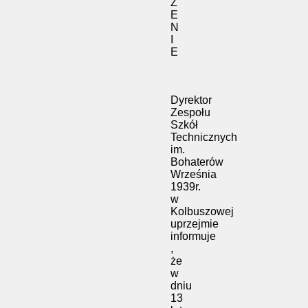
Z
E
N
I
E
Dyrektor
Zespołu
Szkół
Technicznych
im.
Bohaterów
Września
1939r.
w
Kolbuszowej
uprzejmie
informuje
,
że
w
dniu
13