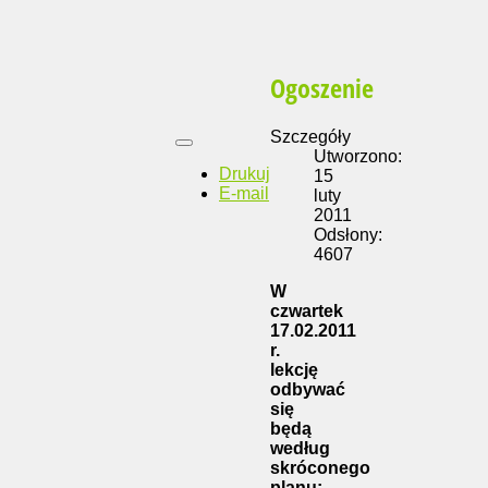
Ogoszenie
Szczegóły
Utworzono:
Drukuj
15
E-mail
luty
2011
Odsłony:
4607
W
czwartek
17.02.2011
r.
lekcję
odbywać
się
będą
według
skróconego
planu: