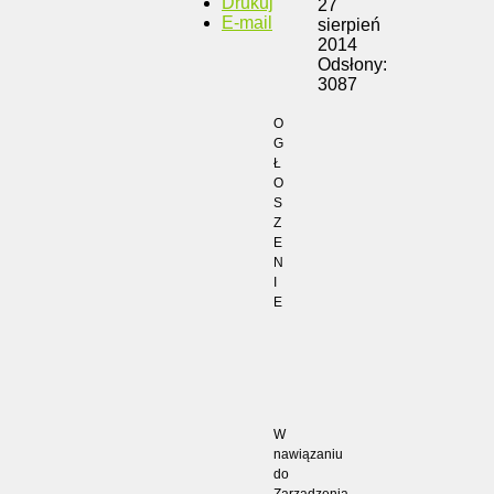
Drukuj
27
E-mail
sierpień
2014
Odsłony:
3087
O
G
Ł
O
S
Z
E
N
I
E
W
nawiązaniu
do
Zarządzenia