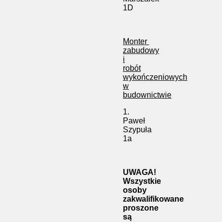
1D
Monter
zabudowy
i
robót
wykończeniowych
w
budownictwie
1.
Paweł
Szypuła
1a
UWAGA!
Wszystkie
osoby
zakwalifikowane
proszone
są