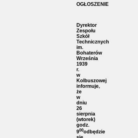
OGŁOSZENIE
Dyrektor
Zespołu
Szkół
Technicznych
im.
Bohaterów
Września
1939
r.
w
Kolbuszowej
informuje,
że
w
dniu
26
sierpnia
(wtorek)
godz.
00
9
odbędzie
się