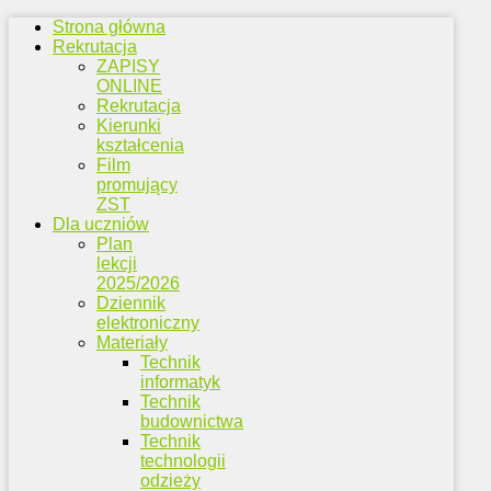
Strona główna
Rekrutacja
ZAPISY
ONLINE
Rekrutacja
Kierunki
kształcenia
Film
promujący
ZST
Dla uczniów
Plan
lekcji
2025/2026
Dziennik
elektroniczny
Materiały
Technik
informatyk
Technik
budownictwa
Technik
technologii
odzieży