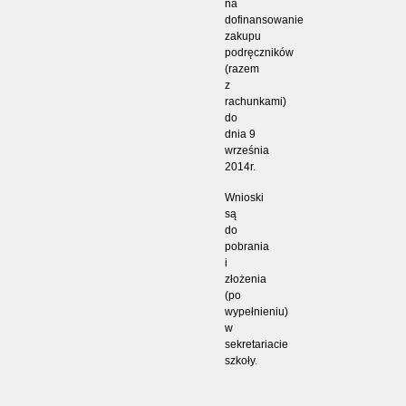
na
dofinansowanie
zakupu
podręczników
(razem
z
rachunkami)
do
dnia 9
września
2014r.
Wnioski
są
do
pobrania
i
złożenia
(po
wypełnieniu)
w
sekretariacie
szkoły.