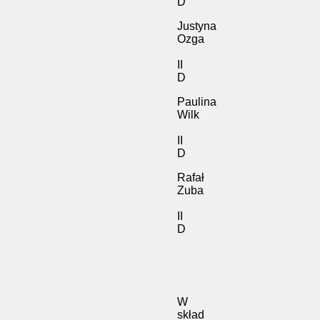
D
Justyna
Ozga
II
D
Paulina
Wilk
II
D
Rafał
Zuba
II
D
W
skład