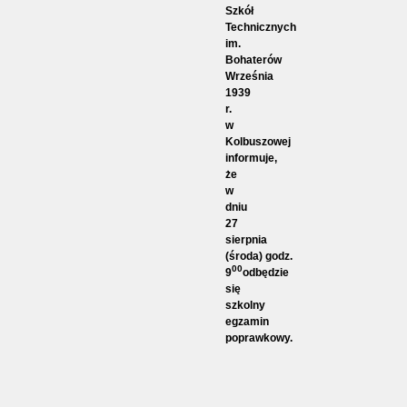
Szkół
Technicznych
im.
Bohaterów
Września
1939
r.
w
Kolbuszowej
informuje,
że
w
dniu
27
sierpnia
(środa) godz.
00
9
odbędzie
się
szkolny
egzamin
poprawkowy.