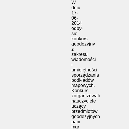
W
dniu
17-
06-
2014
odbył
się
konkurs
geodezyjny
z
zakresu
wiadomości
i
umiejętności
sporządzania
podkładów
mapowych.
Konkurs
zorganizowali
nauczyciele
uczący
przedmiotów
geodezyjnych
pani
mgr