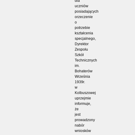
dla
uczniów
posiadających
orzeczenie
o
potrzebie
kształcenia
specjalnego,
Dyrektor
Zespołu
Szkół
Technicznych
im.
Bohaterów
Września
1939r.
w
Kolbuszowej
uprzejmie
informuje,
że
jest
prowadzony
nabór
wniosków