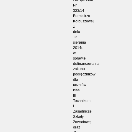
Nr
323/14
Burmistrza
Kolbuszowej
z
dnia
12
sierpnia
2014r.
w
sprawie
dofinansowania
zakupu
podręczników
dla
uczniów
klas
III
Technikum
i
Zasadniczej
Szkoły
Zawodowej
oraz