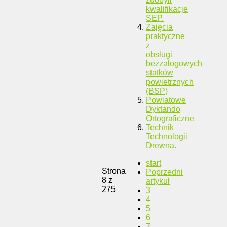
kwalifikacje
SEP.
Zajęcia
praktyczne
z
obsługi
bezzałogowych
statków
powietrznych
(BSP)
Powiatowe
Dyktando
Ortograficzne
Technik
Technologii
Drewna.
start
Strona
Poprzedni
8 z
artykuł
275
3
4
5
6
7