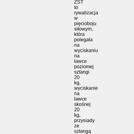
ZST
to
rywalizacja
w
pięcioboju
siłowym,
która
polegała
na
wyciskaniu
na
ławce
poziomej
sztangi
20
kg,
wyciskanie
na
ławce
skośnej
20
kg,
przysiady
ze
sztangą