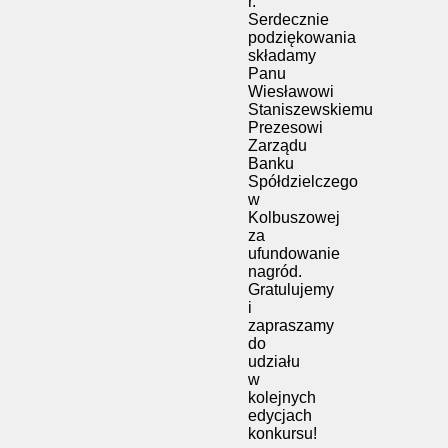
r.
Serdecznie
podziękowania
składamy
Panu
Wiesławowi
Staniszewskiemu
Prezesowi
Zarządu
Banku
Spółdzielczego
w
Kolbuszowej
za
ufundowanie
nagród.
Gratulujemy
i
zapraszamy
do
udziału
w
kolejnych
edycjach
konkursu!