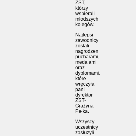
ZST,
którzy
wspierali
młodszych
kolegów.
Najlepsi
zawodnicy
zostali
nagrodzeni
pucharami,
medalami
oraz
dyplomami,
które
wręczyła
pani
dyrektor
ZST-
Grażyna
Pełka.
Wszyscy
uczestnicy
zasłużyli