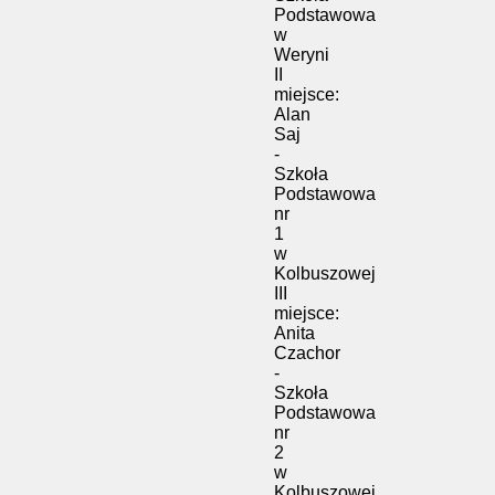
Podstawowa
w
Weryni
II
miejsce:
Alan
Saj
-
Szkoła
Podstawowa
nr
1
w
Kolbuszowej
III
miejsce:
Anita
Czachor
-
Szkoła
Podstawowa
nr
2
w
Kolbuszowej