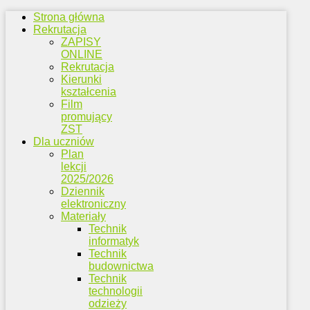
Strona główna
Rekrutacja
ZAPISY
ONLINE
Rekrutacja
Kierunki
kształcenia
Film
promujący
ZST
Dla uczniów
Plan
lekcji
2025/2026
Dziennik
elektroniczny
Materiały
Technik
informatyk
Technik
budownictwa
Technik
technologii
odzieży