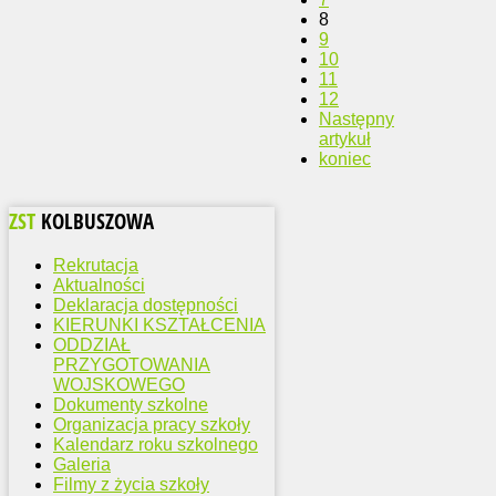
8
9
10
11
12
Następny
artykuł
koniec
ZST
KOLBUSZOWA
Rekrutacja
Aktualności
Deklaracja dostępności
KIERUNKI KSZTAŁCENIA
ODDZIAŁ
PRZYGOTOWANIA
WOJSKOWEGO
Dokumenty szkolne
Organizacja pracy szkoły
Kalendarz roku szkolnego
Galeria
Filmy z życia szkoły