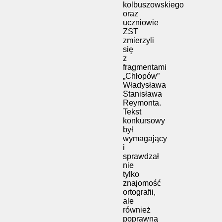
kolbuszowskiego
oraz
uczniowie
ZST
zmierzyli
się
z
fragmentami
„Chłopów”
Władysława
Stanisława
Reymonta.
Tekst
konkursowy
był
wymagający
i
sprawdzał
nie
tylko
znajomość
ortografii,
ale
również
poprawną