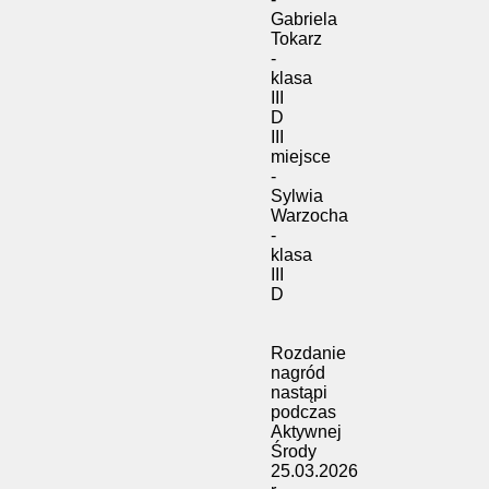
Gabriela
Tokarz
-
klasa
III
D
III
miejsce
-
Sylwia
Warzocha
-
klasa
III
D
Rozdanie
nagród
nastąpi
podczas
Aktywnej
Środy
25.03.2026