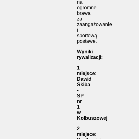
na
ogromne
brawa
za
zaangażowanie
i
sportową
postawę.
Wyniki
rywalizacji:
1
miejsce:
Dawid
Skiba
-
SP
nr
1
w
Kolbuszowej
2
miejsce: