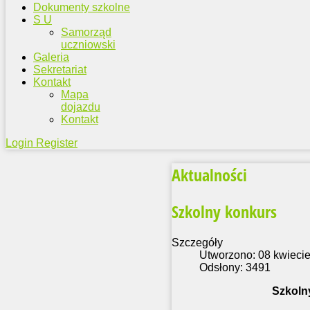
Dokumenty szkolne
S U
Samorząd
uczniowski
Galeria
Sekretariat
Kontakt
Mapa
dojazdu
Kontakt
Login
Register
Aktualności
Szkolny konkurs
Szczegóły
Utworzono: 08 kwieci
Odsłony: 3491
Szkolny