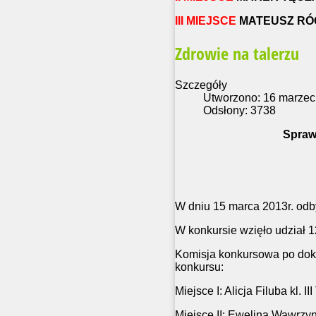
III MIEJSCE
MATEUSZ RÓG 
Zdrowie na talerzu
Szczegóły
Utworzono: 16 marzec
Odsłony: 3738
Spraw
W dniu 15 marca 2013r. odby
W konkursie wzięło udział 1
Komisja konkursowa po doko
konkursu:
Miejsce I: Alicja Filuba kl. II
Miejsce II: Ewelina Wawrzyni