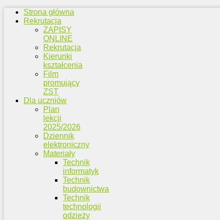
Strona główna
Rekrutacja
ZAPISY
ONLINE
Rekrutacja
Kierunki
kształcenia
Film
promujący
ZST
Dla uczniów
Plan
lekcji
2025/2026
Dziennik
elektroniczny
Materiały
Technik
informatyk
Technik
budownictwa
Technik
technologii
odzieży