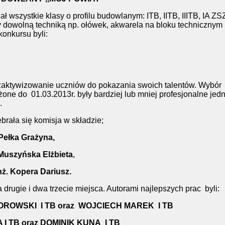
szystkie klasy o profilu budowlanym: ITB, IITB, IIITB, IA ZS
dowolną techniką np. ołówek, akwarela na bloku technicznym
konkursu byli:
ywizowanie uczniów do pokazania swoich talentów. Wybór
ożone do 01.03.2013r. były bardziej lub mniej profesjonalne jed
.
ła się komisja w składzie;
Pełka Grażyna,
Muszyńska Elżbieta
,
nż. Kopera Dariusz.
rugie i dwa trzecie miejsca. Autorami najlepszych prac byli:
ROWSKI I TB oraz WOJCIECH MAREK I TB
I TB oraz DOMINIK KUNA I TB