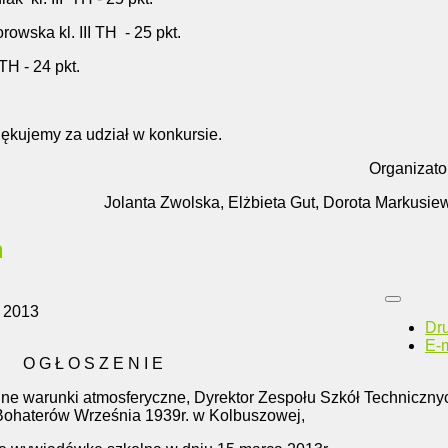
 kl. III TH - 25 pkt.
 TH - 24 pkt.
ękujemy za udział w konkursie.
Organizatorzy
Jolanta Zwolska, Elżbieta Gut, Dorota Markusie
a
 2013
Dr
E-m
O G Ł O S Z E N I E
dne warunki atmosferyczne, Dyrektor Zespołu Szkół Techniczny
Bohaterów Września 1939r. w Kolbuszowej,