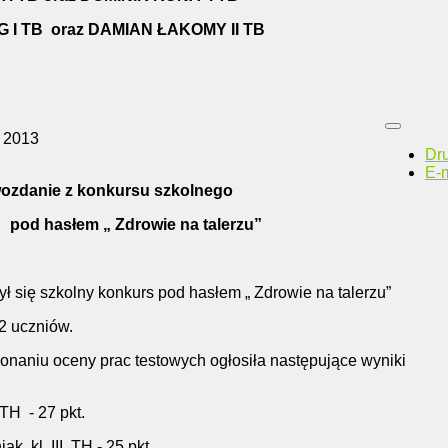
I TB oraz DAMIAN ŁAKOMY II TB
 2013
Dr
E-m
ozdanie z konkursu szkolnego
pod hasłem „ Zdrowie na talerzu”
ł się szkolny konkurs pod hasłem „ Zdrowie na talerzu”
2 uczniów.
naniu oceny prac testowych ogłosiła następujące wyniki
I TH - 27 pkt.
ak kl. III TH - 25 pkt.