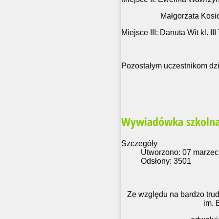
Małgorzata Kosiorowska
Miejsce III: Danuta Wit kl. III
Pozostałym uczestnikom dzi
Wywiadówka szkoln
Szczegóły
Utworzono: 07 marzec
Odsłony: 3501
Ze względu na bardzo tru
im. 