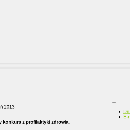
eń 2013
Dr
E-m
 konkurs z profilaktyki zdrowia.