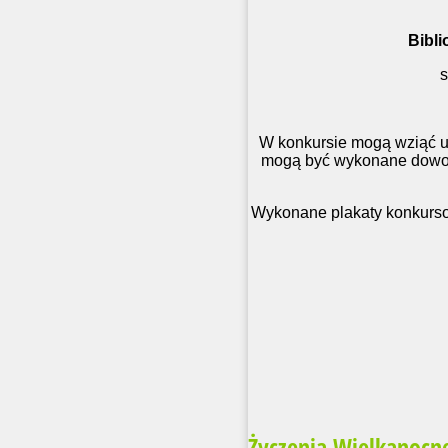
Bibli
s
W konkursie mogą wziąć ud
mogą być wykonane dowoln
Wykonane plakaty konkurso
Życzenia Wielkanocn