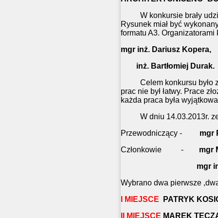
W konkursie brały udział w
Rysunek miał być wykonany 
formatu A3. Organizatorami 
mgr inż. Dariusz Kopera,
inż. Bartłomiej Durak.
Celem konkursu było zakt
prac nie był łatwy. Prace zł
każda praca była wyjątkowa
W dniu 14.03.2013r. zebra
Przewodniczący -
mgr 
Członkowie -
mgr 
mgr i
Wybrano dwa pierwsze ,dwa d
I MIEJSCE
PATRYK KOSIO
II MIEJSCE
MAREK TĘCZA 