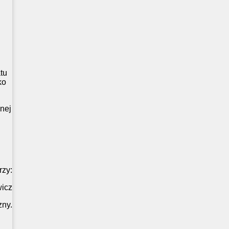
tu
ko
nej
rzy:
wicz
zny.