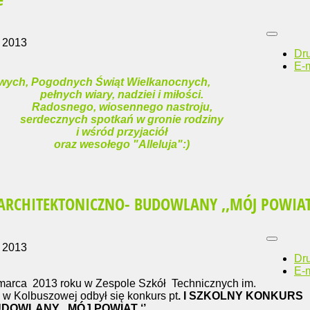
 2013
Dr
E-m
wych, Pogodnych Świąt Wielkanocnych,
pełnych wiary, nadziei i miłości.
Radosnego, wiosennego nastroju,
serdecznych spotkań w gronie rodziny
i wśród przyjaciół
oraz wesołego "Alleluja":)
 ARCHITEKTONICZNO- BUDOWLANY ,,MÓJ POWIA
 2013
Dr
E-m
rca 2013 roku w Zespole Szkół Technicznych im.
w Kolbuszowej odbył się konkurs pt
. I SZKOLNY KONKURS
DOWLANY ,,MÓJ POWIAT ‘’