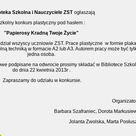
oteka Szkolna i Nauczyciele ZST
ogłaszają
zkolny konkurs plastyczny pod hasłem :
”Papierosy Kradną Twoje Życie”
ział wszyscy uczniowie ZST. Prace plastyczne w formie plaka
ą techniką w formacie A2 lub A3. Autorem pracy może być tyl
jedna osoba.
we podpisane na odwrocie prosimy składać w Bibliotece Szkol
do dnia 22 kwietnia 2013r .
Zapraszamy do udziału w konkursie.
Organizato
Barbara Szafraniec, Dorota Markusie
Jolanta Zwolska, Marta Posłus
e