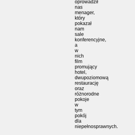
oprowadził
nas
menager,
który
pokazał
nam
sale
konferencyjne,
a
w
nich
film
promujący
hotel,
dwupoziomową
restaurację
oraz
różnorodne
pokoje
w
tym
pokój
dla
niepełnosp