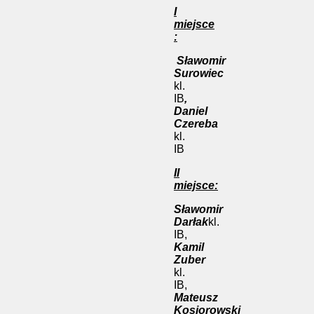
I
miejsce
:
Sławomir
Surowiec
kl.
IB
,
Daniel
Czereba
kl.
IB
II
miejsce:
Sławomir
Darłak
kl.
IB,
Kamil
Zuber
kl.
IB,
Mateusz
Kosiorowski