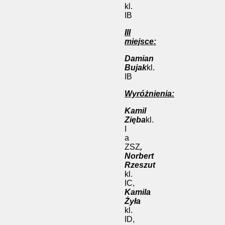
kl.
IB
III
miejsce:
Damian
Bujak
kl.
IB
Wyróżnienia:
Kamil
Zięba
kl.
I
a
ZSZ
,
Norbert
Rzeszut
kl.
IC,
Kamila
Żyła
kl.
ID,