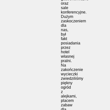
oraz
sale
konferencyjne.
Dużym
zaskoczeniem
dla
nas,
był
fakt
posiadania
przez
hotel
własnej
pralni.
Na
zakończenie
wycieczki
zwiedziliśmy
piękny
ogród
z
alejkami,
placem
zabaw
dla