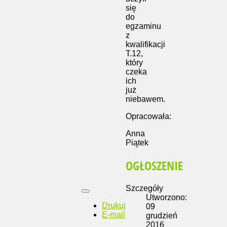
się
do
egzaminu
z
kwalifikacji
T.12,
który
czeka
ich
już
niebawem.
Opracowała:
Anna
Piątek
OGŁOSZENIE
Szczegóły
Utworzono:
Drukuj
09
E-mail
grudzień
2016