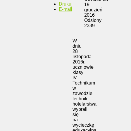
Drukuj
19
E-mail
grudzień
2016
Odsłony:
2339
W
dniu
28
listopada
2016r.
uczniowie
klasy
IV
Technikum
w
zawodzie:
technik
hotelarstwa
wybrali
się
na
wycieczkę
edukacyjną