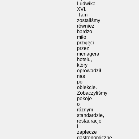
Ludwika
XVI.
Tam
zostaliśmy
również
bardzo
miło
przyjęci
przez
menagera
hotelu,
który
oprowadził
nas
po
obiekcie.
Zobaczyliśmy
pokoje
o
różnym
standardzie,
restauracje
i
zaplecze
gastronomiczne