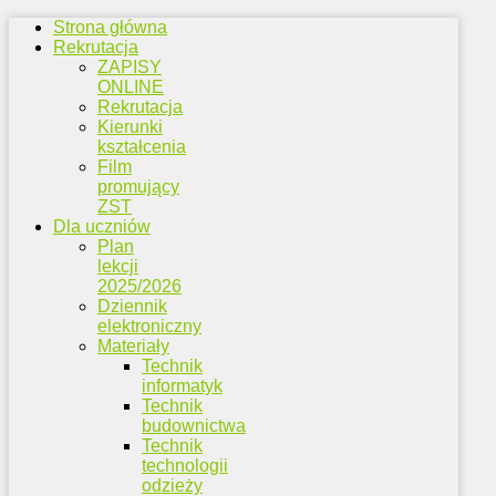
Strona główna
Rekrutacja
ZAPISY
ONLINE
Rekrutacja
Kierunki
kształcenia
Film
promujący
ZST
Dla uczniów
Plan
lekcji
2025/2026
Dziennik
elektroniczny
Materiały
Technik
informatyk
Technik
budownictwa
Technik
technologii
odzieży