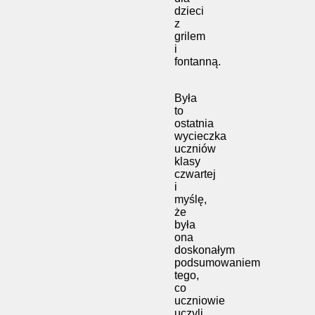
dzieci
z
grilem
i
fontanną.
Była
to
ostatnia
wycieczka
uczniów
klasy
czwartej
i
myślę,
że
była
ona
doskonałym
podsumowaniem
tego,
co
uczniowie
uczyli