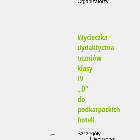
Organizatorzy
Wycieczka
dydaktyczna
uczniów
klasy
IV
„D”
do
podkarpackich
hoteli
Szczegóły
Utworzono: