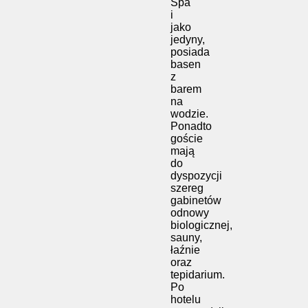
Spa
i
jako
jedyny,
posiada
basen
z
barem
na
wodzie.
Ponadto
goście
mają
do
dyspozycji
szereg
gabinetów
odnowy
biologicznej,
sauny,
łaźnie
oraz
tepidarium.
Po
hotelu