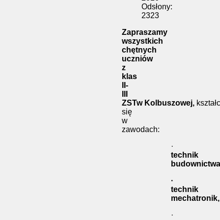
Odsłony:
2323
Zapraszamy
wszystkich
chętnych
uczniów
z
klas
II-
III
ZST
w Kolbuszowej,
kształ
się
w
zawodach:
·
technik
budownictwa
·
technik
mechatronik,
·