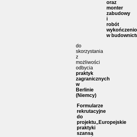
oraz
monter
zabudowy
i
robót
wykończeni
w budownict
do
skorzystania
z
możliwości
odbycia
praktyk
zagranicznych
w
Berlinie
(Niemcy)
Formularze
rekrutacyjne
do
projektu
„Europejskie
praktyki
szansą