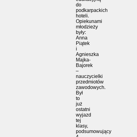
do
podkarpackich
hoteli.
Opiekunami
młodzieży
były:
Anna
Piątek
i
Agnieszka
Majka-
Bajorek
–
nauczycielki
przedmiotów
zawodowych.
Był
to
już
ostatni
wyjazd
tej
klasy,
podsumowujący
4