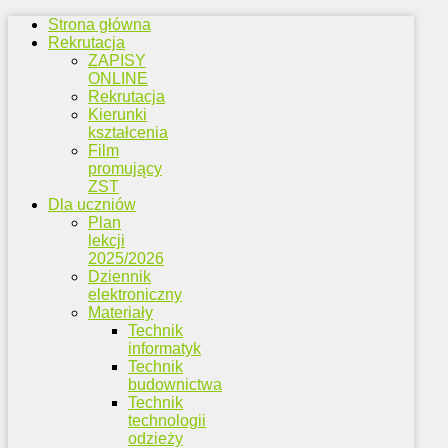
Strona główna
Rekrutacja
ZAPISY
ONLINE
Rekrutacja
Kierunki
kształcenia
Film
promujący
ZST
Dla uczniów
Plan
lekcji
2025/2026
Dziennik
elektroniczny
Materiały
Technik
informatyk
Technik
budownictwa
Technik
technologii
odzieży