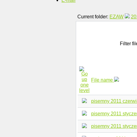
E-mail
Current folder:
EZAW
20
Filter fi
File name
pisemny 2011 czerwi
pisemny 2011 stycze
pisemny 2011 styczen