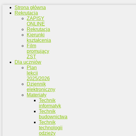
Strona główna
Rekrutacja
ZAPISY
ONLINE
Rekrutacja
Kierunki
kształcenia
Film
promujący
ZST
Dla uczniów
Plan
lekcji
2025/2026
Dziennik
elektroniczny
Materiały
Technik
informatyk
Technik
budownictwa
Technik
technologii
odzieży