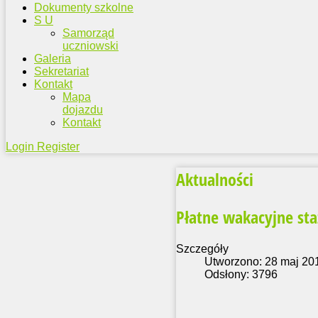
Dokumenty szkolne
S U
Samorząd
uczniowski
Galeria
Sekretariat
Kontakt
Mapa
dojazdu
Kontakt
Login
Register
Aktualności
Płatne wakacyjne st
Szczegóły
Utworzono: 28 maj 20
Odsłony: 3796