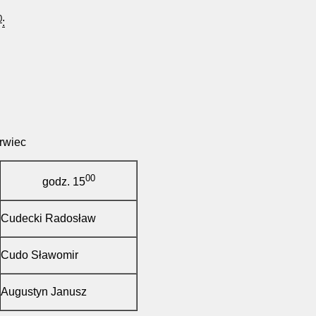
0
:
ec
00
godz. 15
Cudecki Radosław
Cudo Sławomir
Augustyn Janusz