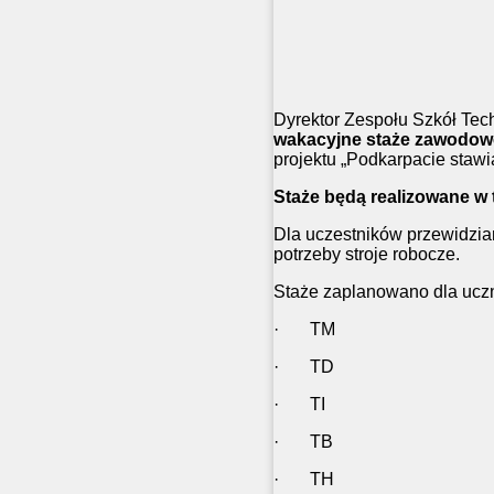
Dyrektor Zespołu Szkół Te
wakacyjne staże zawodow
projektu „Podkarpacie sta
Staże będą realizowane w t
Dla uczestników przewidzian
potrzeby stroje robocze.
Staże zaplanowano dla ucz
· TM
· TD
· T
· 
· TH