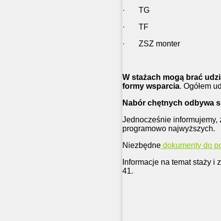
· TG
· T
· ZSZ monter
W stażach mogą brać udział
formy wsparcia
. Ogółem ud
Nabór chętnych odbywa się
Jednocześnie informujemy, ż
programowo najwyższych.
Niezbędne
dokumenty do pob
Informacje na temat staży i
41.