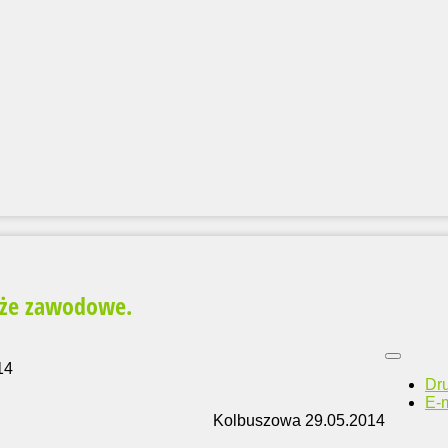
aże zawodowe.
14
Dr
E-m
Kolbuszowa 29.05.2014