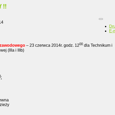
 !!
14
Dr
E-m
00
 zawodowego
– 23 czerwca 2014r. godz. 12
dla Technikum i
 (IIIa i IIIb)
0
:
rewna
zieży