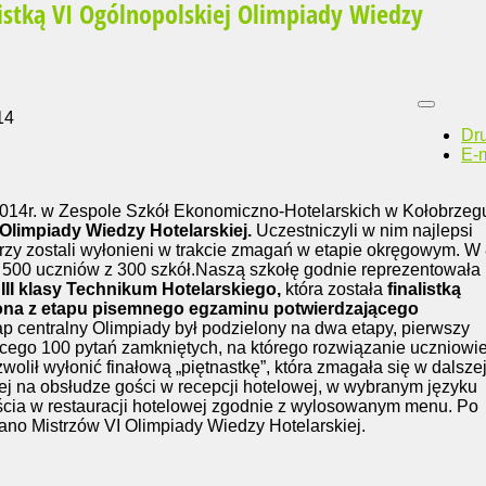
listką VI Ogólnopolskiej Olimpiady Wiedzy
14
Dr
E-m
2014r. w Zespole Szkół Ekonomiczno-Hotelarskich w Kołobrzeg
 Olimpiady Wiedzy Hotelarskiej.
Uczestniczyli w nim najlepsi
tórzy zostali wyłonieni w trakcie zmagań w etapie okręgowym. W
e 500 uczniów z 300 szkół.Naszą szkołę godnie reprezentowała
a
III klasy Technikum Hotelarskiego,
która została
finalistką
niona z etapu pisemnego egzaminu potwierdzającego
ap centralny Olimpiady był podzielony na dwa etapy, pierwszy
jącego 100 pytań zamkniętych, na którego rozwiązanie uczniowi
ozwolił wyłonić finałową „piętnastkę”, która zmagała się w dalsze
ej na obsłudze gości w recepcji hotelowej, w wybranym języku
cia w restauracji hotelowej zgodnie z wylosowanym menu. Po
o Mistrzów VI Olimpiady Wiedzy Hotelarskiej.