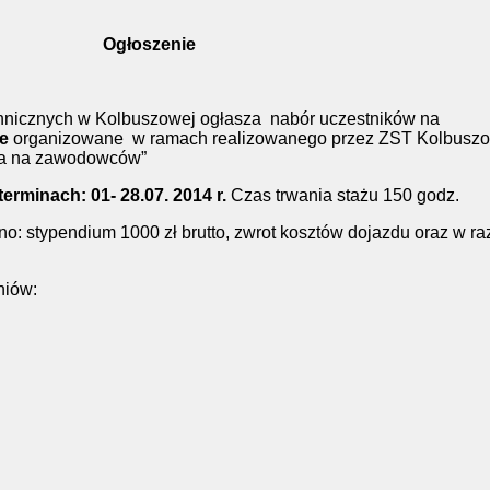
Ogłoszenie
chnicznych w Kolbuszowej ogłasza nabór uczestników na
e
organizowane w ramach realizowanego przez ZST Kolbusz
wia na zawodowców”
erminach: 01- 28.07. 2014 r.
Czas trwania stażu 150 godz.
o: stypendium 1000 zł brutto, zwrot kosztów dojazdu oraz w ra
niów:
I
TB