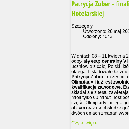
Patrycja Zuber - fina
Hotelarskiej
Szczegóły
Utworzono: 28 maj 20
Odsłony: 4043
W dniach 08 – 11 kwietnia 
odbył się
etap centralny VI
uczniowie z całej Polski, k
okręgach startowało łączni
Patrycja Zuber -
uczennic
Olimpiady
i już jest zwol
kwalifikacje zawodowe.
Et
składał się z testu zawiera
mieli tylko 60 minut. Test p
części Olimpiady, polegając
obcym oraz na obsłudze goś
dwóch dniach zmagań wybran
Czytaj więcej...