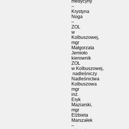
medycyny
–
Krystyna
Noga
–
ZOL
w
Kolbuszowej,
mgr
Małgorzata
Jemioło
kierownik
ZOL
w Kolbuszowej,
nadleśniczy
Nadleśnictwa
Kolbuszowa
mgr
inż.
Eryk
Maziarski,
mgr
Elżbieta
Marszałek
–