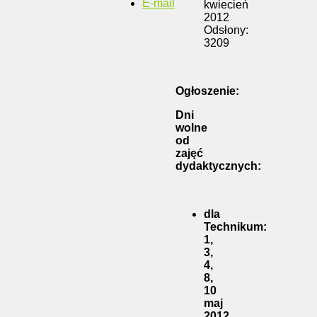
E-mail
kwiecień
2012
Odsłony:
3209
Ogłoszenie:
Dni
wolne
od
zajęć
dydaktycznych:
dla
Technikum:
1,
3,
4,
8,
10
maj
2012