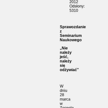
2012
Odsłony:
5310
Sprawozdanie
z
Seminarium
Naukowego
„Nie
należy
jeść,
należy
się
odżywiać”
W
dniu
28
marca
w
Zespole