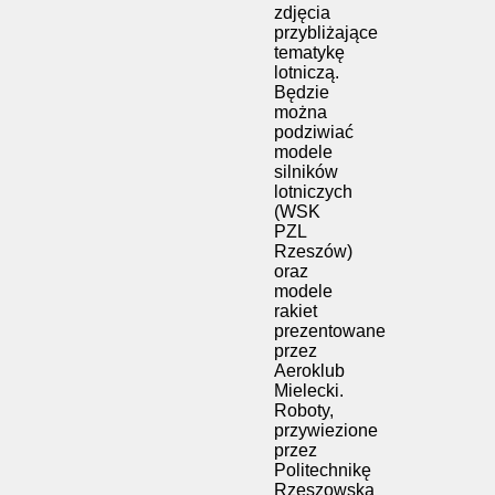
zdjęcia
przybliżające
tematykę
lotniczą.
Będzie
można
podziwiać
modele
silników
lotniczych
(WSK
PZL
Rzeszów)
oraz
modele
rakiet
prezentowane
przez
Aeroklub
Mielecki.
Roboty,
przywiezione
przez
Politechnikę
Rzeszowską