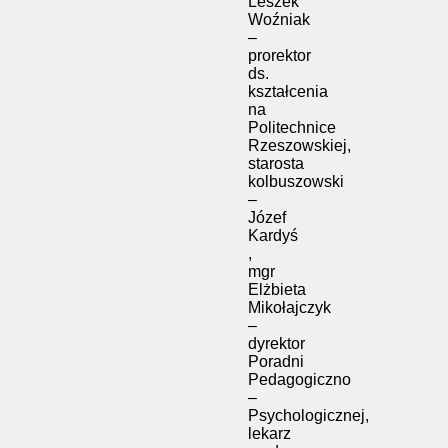
Leszek
Woźniak
–
prorektor
ds.
kształcenia
na
Politechnice
Rzeszowskiej,
starosta
kolbuszowski
–
Józef
Kardyś
,
mgr
Elżbieta
Mikołajczyk
–
dyrektor
Poradni
Pedagogiczno
–
Psychologicznej,
lekarz