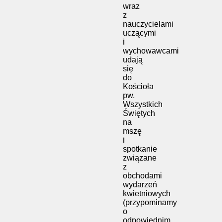
wraz
z
nauczycielami
uczącymi
i
wychowawcami
udają
się
do
Kościoła
pw.
Wszystkich
Świętych
na
mszę
i
spotkanie
związane
z
obchodami
wydarzeń
kwietniowych
(przypominamy
o
odpowiednim