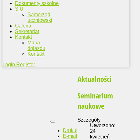
Dokumenty szkolne
S U
Samorząd
uczniowski
Galeria
Sekretariat
Kontakt
Mapa
dojazdu
Kontakt
Login
Register
Aktualności
Seminarium
naukowe
Szczegóły
Utworzono:
Drukuj
24
E-mail
kwiecień