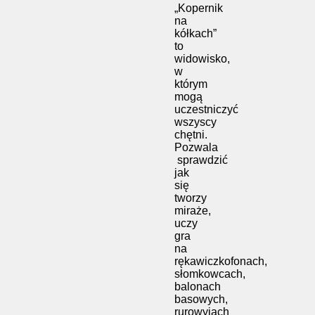
„Kopernik
na
kółkach”
to
widowisko,
w
którym
mogą
uczestniczyć
wszyscy
chętni.
Pozwala
sprawdzić
jak
się
tworzy
miraże,
uczy
gra
na
rękawiczkofonach,
słomkowcach,
balonach
basowych,
rurowyjach