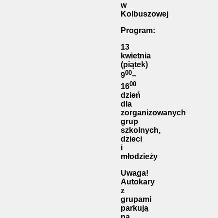
w
Kolbuszowej
Program:
13
kwietnia
(piątek)
00
9
–
00
16
dzień
dla
zorganizowanych
grup
szkolnych,
dzieci
i
młodzieży
Uwaga!
Autokary
z
grupami
parkują
na