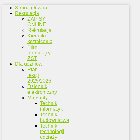
Strona główna
Rekrutacja
ZAPISY
ONLINE
Rekrutacja
Kierunki
kształcenia
Film
promujący
ZST
Dla uczniów
Plan
lekcji
2025/2026
Dziennik
elektroniczny
Materiały
Technik
informatyk
Technik
budownictwa
Technik
technologii
odzieży